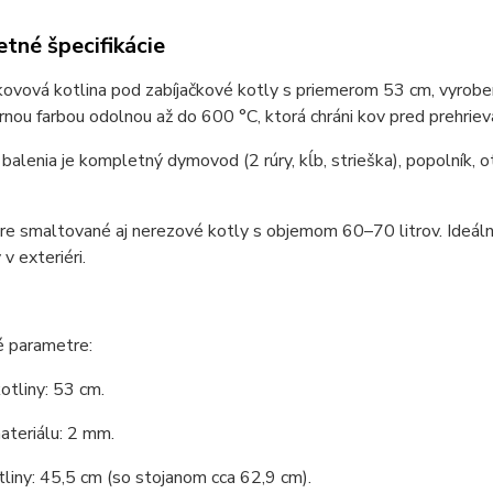
tné špecifikácie
kovová kotlina pod zabíjačkové kotly s priemerom 53 cm, vyrobe
rnou farbou odolnou až do 600 °C, ktorá chráni kov pred prehriev
balenia je kompletný dymovod (2 rúry, kĺb, strieška), popolník, 
e smaltované aj nerezové kotly s objemom 60–70 litrov. Ideálne 
 v exteriéri.
é parametre:
otliny: 53 cm.
ateriálu: 2 mm.
liny: 45,5 cm (so stojanom cca 62,9 cm).