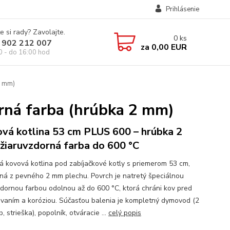
Prihlásenie
e si rady? Zavolajte.
0
ks
 902 212 007
za
0,00 EUR
0 - do 16:00 hod
2 mm)
rná farba (hrúbka 2 mm)
vá kotlina 53 cm PLUS 600 – hrúbka 2
žiaruvzdorná farba do 600 °C
ná kovová kotlina pod zabíjačkové kotly s priemerom 53 cm,
ná z pevného 2 mm plechu. Povrch je natretý špeciálnou
zdornou farbou odolnou až do 600 °C, ktorá chráni kov pred
evaním a koróziou. Súčasťou balenia je kompletný dymovod (2
ĺb, strieška), popolník, otváracie ...
celý popis