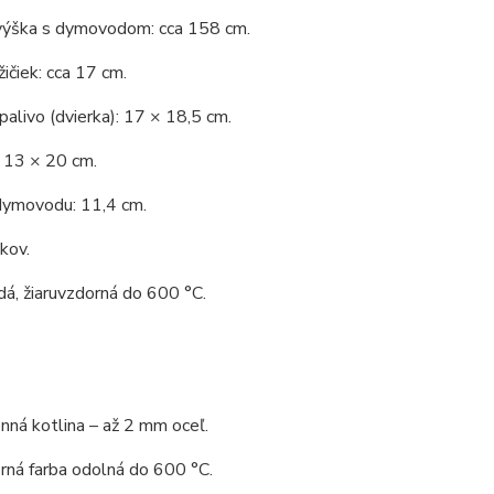
výška s dymovodom: cca 158 cm.
ičiek: cca 17 cm.
palivo (dvierka): 17 × 18,5 cm.
 13 × 20 cm.
dymovodu: 11,4 cm.
 kov.
dá, žiaruvzdorná do 600 °C.
ná kotlina – až 2 mm oceľ.
rná farba odolná do 600 °C.