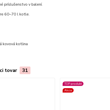
 príslušenstvo v balení.
re 60–70 l kotle.
ci tovar
31
TOP produkt
Akcia