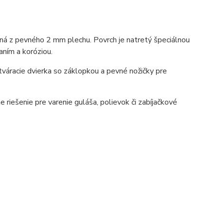
ná z pevného 2 mm plechu. Povrch je natretý špeciálnou
aním a koróziou.
otváracie dvierka so záklopkou a pevné nožičky pre
riešenie pre varenie guláša, polievok či zabíjačkové