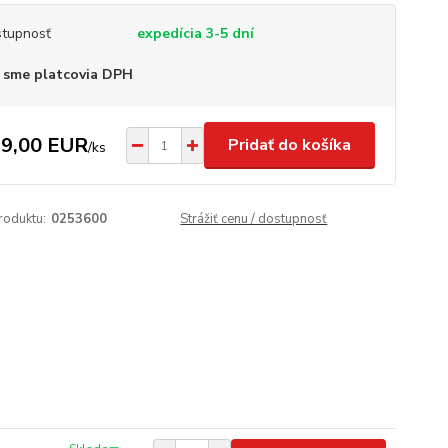
tupnosť
expedícia 3-5 dní
 sme platcovia DPH
9,00 EUR
Pridať do košíka
/
ks
roduktu:
0253600
Strážiť cenu / dostupnosť