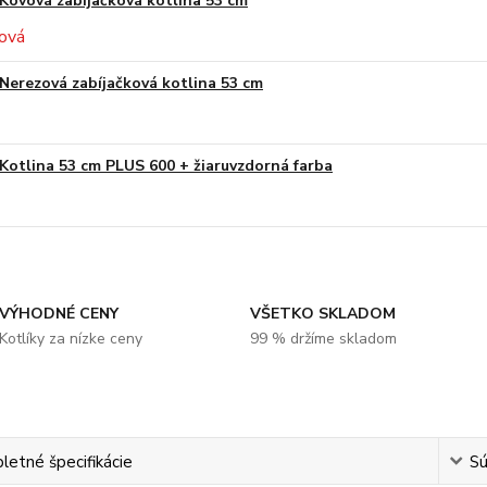
Kovová zabíjačková kotlina 53 cm
Nerezová zabíjačková kotlina 53 cm
Kotlina 53 cm PLUS 600 + žiaruvzdorná farba
VÝHODNÉ CENY
VŠETKO SKLADOM
Kotlíky za nízke ceny
99 % držíme skladom
etné špecifikácie
Sú