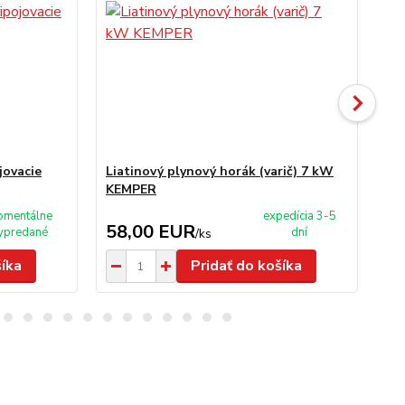
jovacie
Liatinový plynový horák (varič) 7 kW
Pln
KEMPER
mentálne
expedícia 3-5
58,00 EUR
6
ypredané
dní
/
ks
šíka
Pridať do košíka