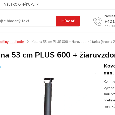
VŠETKO O NÁKUPE
Neviet
Hľadať
+421
od 8:0
otliny pod kotle
Kotlina 53 cm PLUS 600 + žiaruvzdorná farba (hrúbka 
ina 53 cm PLUS 600 + žiaruvzdo
Kovo
mm, 
Kvalit
vyrobe
žiaruv
prehri
rúry, k