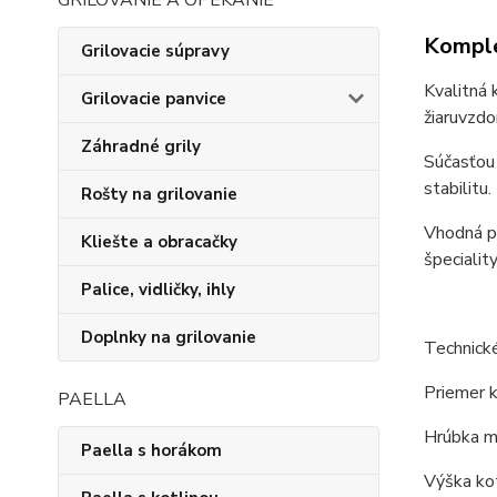
GRILOVANIE A OPEKANIE
Komple
Grilovacie súpravy
Kvalitná 
Grilovacie panvice
žiaruvzdo
Záhradné grily
Súčasťou 
stabilitu.
Rošty na grilovanie
Vhodná pr
Kliešte a obracačky
špeciality
Palice, vidličky, ihly
Doplnky na grilovanie
Technick
Priemer k
PAELLA
Hrúbka m
Paella s horákom
Výška kot