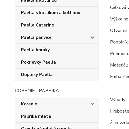
Paella s kotlinou
Celková 
Paella s kotlíkom a kotlinou
Výška nož
Paella Catering
Otvor na 
Paella panvice
Popolník:
Paella horáky
Priemer 
Pokrievky Paella
Materiál:
Doplnky Paella
Farba: še
KORENIE - PAPRIKA
Výhody:
Korenie
Hrubosten
Paprika mletá
Žiaruvzdo
Ochutená mletá paprika