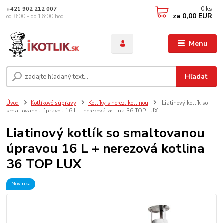
0
ks
+421 902 212 007
za
0,00 EUR
od 8:00 - do 16:00 hod
Menu
Hľadať
Úvod
Kotlíkové súpravy
Kotlíky s nerez. kotlinou
Liatinový kotlík so
smaltovanou úpravou 16 L + nerezová kotlina 36 TOP LUX
Liatinový kotlík so smaltovanou
úpravou 16 L + nerezová kotlina
36 TOP LUX
Novinka