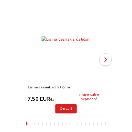
Lis na cesnak s čističom
Smaltovaný 
momentálne
7,50 EUR
5,50 EU
vypredané
/
ks
Detail