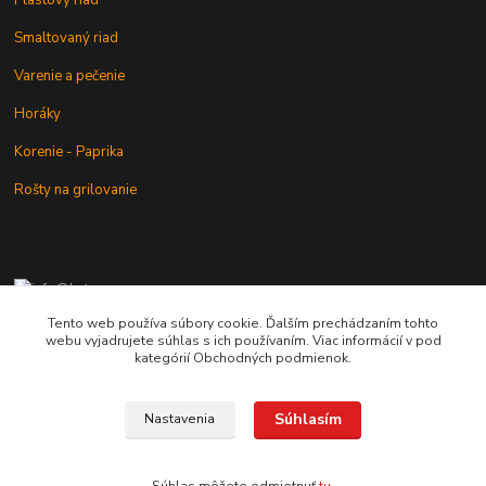
Smaltovaný riad
Varenie a pečenie
Horáky
Korenie - Paprika
Rošty na grilovanie
+421 902 212 007
od 8:00 - do 16:00 hod
Tento web používa súbory cookie. Ďalším prechádzaním tohto
webu vyjadrujete súhlas s ich používaním. Viac informácií v pod
info@kotlik.sk
kategórií Obchodných podmienok.
Súhlasím
Nastavenia
Copyright © 2017-2027 MACSHOP.SK, všetky práva vyhradené..