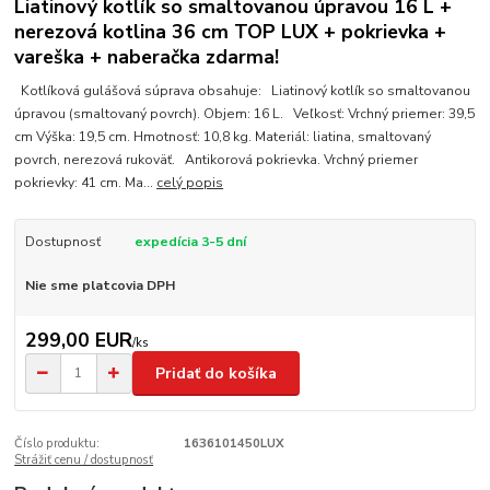
Liatinový kotlík so smaltovanou úpravou 16 L +
nerezová kotlina 36 cm TOP LUX + pokrievka +
vareška + naberačka zdarma!
Kotlíková gulášová súprava obsahuje: Liatinový kotlík so smaltovanou
úpravou (smaltovaný povrch). Objem: 16 L. Veľkosť: Vrchný priemer: 39,5
cm Výška: 19,5 cm. Hmotnosť: 10,8 kg. Materiál: liatina, smaltovaný
povrch, nerezová rukoväť. Antikorová pokrievka. Vrchný priemer
pokrievky: 41 cm. Ma...
celý popis
Dostupnosť
expedícia 3-5 dní
Nie sme platcovia DPH
299,00 EUR
/
ks
Pridať do košíka
Číslo produktu:
1636101450LUX
Strážiť cenu / dostupnosť