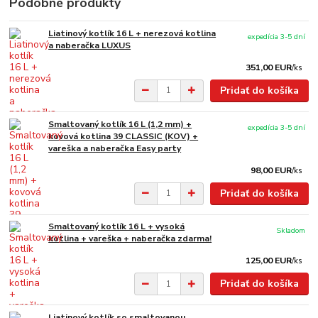
Podobné produkty
Liatinový kotlík 16 L + nerezová kotlina
expedícia 3-5 dní
a naberačka LUXUS
351,00 EUR
/
ks
Pridať do košíka
Smaltovaný kotlík 16 L (1,2 mm) +
expedícia 3-5 dní
kovová kotlina 39 CLASSIC (KOV) +
vareška a naberačka Easy party
98,00 EUR
/
ks
Pridať do košíka
Smaltovaný kotlík 16 L + vysoká
Skladom
kotlina + vareška + naberačka zdarma!
125,00 EUR
/
ks
Pridať do košíka
Liatinový kotlík so smaltovanou