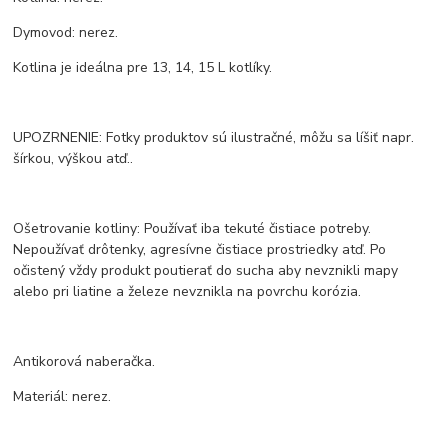
Dymovod: nerez.
Kotlina je ideálna pre 13, 14, 15 L kotlíky.
UPOZRNENIE: Fotky produktov sú ilustračné, môžu sa líšiť napr.
šírkou, výškou atď..
Ošetrovanie kotliny: Používať iba tekuté čistiace potreby.
Nepoužívať drôtenky, agresívne čistiace prostriedky atď. Po
očistený vždy produkt poutierať do sucha aby nevznikli mapy
alebo pri liatine a železe nevznikla na povrchu korózia.
Antikorová naberačka.
Materiál: nerez.