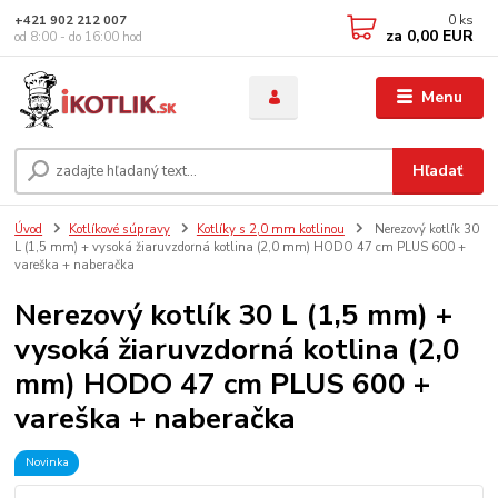
0
ks
+421 902 212 007
za
0,00 EUR
od 8:00 - do 16:00 hod
Menu
Hľadať
Úvod
Kotlíkové súpravy
Kotlíky s 2,0 mm kotlinou
Nerezový kotlík 30
L (1,5 mm) + vysoká žiaruvzdorná kotlina (2,0 mm) HODO 47 cm PLUS 600 +
vareška + naberačka
Nerezový kotlík 30 L (1,5 mm) +
vysoká žiaruvzdorná kotlina (2,0
mm) HODO 47 cm PLUS 600 +
vareška + naberačka
Novinka