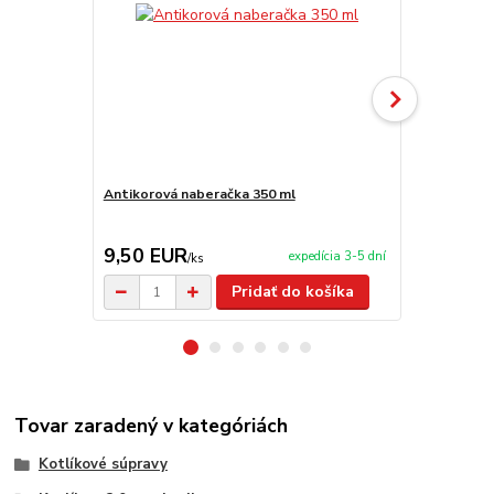
Antikorová naberačka 350 ml
Horák 7 kW 
príslušenst
9,50 EUR
65,00 E
expedícia 3-5 dní
/
ks
Pridať do košíka
Tovar zaradený v kategóriách
Kotlíkové súpravy