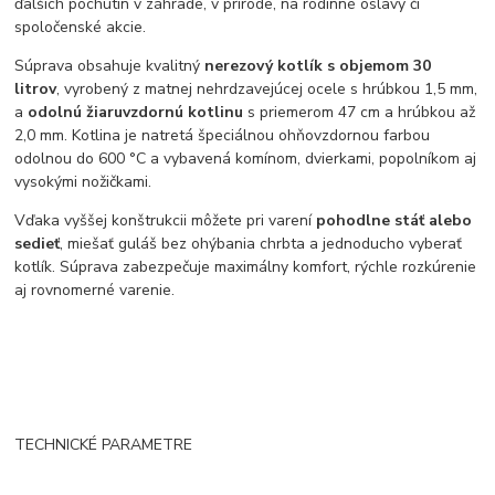
ďalších pochutín v záhrade, v prírode, na rodinné oslavy či
spoločenské akcie.
Súprava obsahuje kvalitný
nerezový kotlík s objemom 30
litrov
, vyrobený z matnej nehrdzavejúcej ocele s hrúbkou 1,5 mm,
a
odolnú žiaruvzdornú kotlinu
s priemerom 47 cm a hrúbkou až
2,0 mm. Kotlina je natretá špeciálnou ohňovzdornou farbou
odolnou do 600 °C a vybavená komínom, dvierkami, popolníkom aj
vysokými nožičkami.
Vďaka vyššej konštrukcii môžete pri varení
pohodlne stáť alebo
sedieť
, miešať guláš bez ohýbania chrbta a jednoducho vyberať
kotlík. Súprava zabezpečuje maximálny komfort, rýchle rozkúrenie
aj rovnomerné varenie.
TECHNICKÉ PARAMETRE