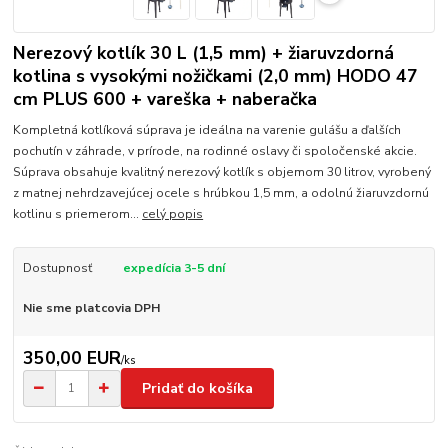
Nerezový kotlík 30 L (1,5 mm) + žiaruvzdorná
kotlina s vysokými nožičkami (2,0 mm) HODO 47
cm PLUS 600 + vareška + naberačka
Kompletná kotlíková súprava je ideálna na varenie gulášu a ďalších
pochutín v záhrade, v prírode, na rodinné oslavy či spoločenské akcie.
Súprava obsahuje kvalitný nerezový kotlík s objemom 30 litrov, vyrobený
z matnej nehrdzavejúcej ocele s hrúbkou 1,5 mm, a odolnú žiaruvzdornú
kotlinu s priemerom...
celý popis
Dostupnosť
expedícia 3-5 dní
Nie sme platcovia DPH
350,00 EUR
/
ks
Pridať do košíka