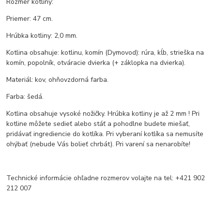
Rozmer kotliny:
Priemer: 47 cm.
Hrúbka kotliny: 2,0 mm.
Kotlina obsahuje: kotlinu, komín (Dymovod): rúra, kĺb, strieška na
komín, popolník, otváracie dvierka (+ záklopka na dvierka).
Materiál: kov, ohňovzdorná farba.
Farba: šedá.
Kotlina obsahuje vysoké nožičky. Hrúbka kotliny je až 2 mm ! Pri
kotline môžete sedieť alebo stáť a pohodlne budete miešať,
pridávať ingrediencie do kotlíka. Pri vyberaní kotlíka sa nemusíte
ohýbať (nebude Vás bolieť chrbát). Pri varení sa nenarobíte!
Technické informácie ohľadne rozmerov volajte na tel: +421 902
212 007