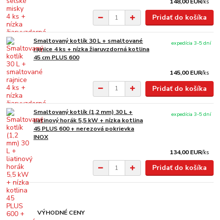
148,00 EUR
/
ks
Pridať do košíka
Smaltovaný kotlík 30 L + smaltované
expedícia 3-5 dní
rajnice 4 ks + nízka žiaruvzdorná kotlina
45 cm PLUS 600
145,00 EUR
/
ks
Pridať do košíka
Smaltovaný kotlík (1,2 mm) 30 L +
expedícia 3-5 dní
liatinový horák 5,5 kW + nízka kotlina
45 PLUS 600 + nerezová pokrievka
INOX
134,00 EUR
/
ks
Pridať do košíka
VÝHODNÉ CENY