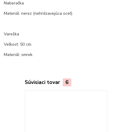
Naberačka
Materiál: nerez (nehrdzavejúca oceľ).
Vareška
Veľkosť: 50 cm.
Materiál: smrek.
Súvisiaci tovar
6
TOP produkt
Akcia