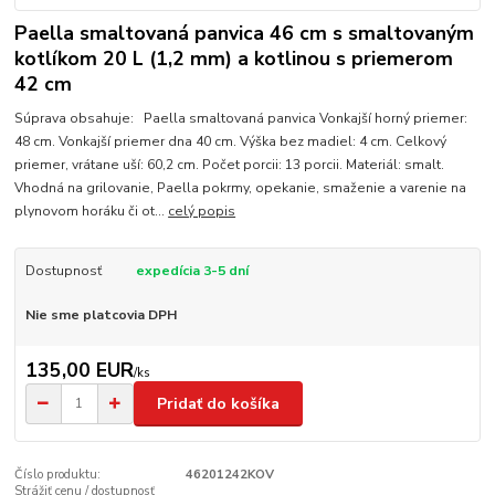
Paella smaltovaná panvica 46 cm s smaltovaným
kotlíkom 20 L (1,2 mm) a kotlinou s priemerom
42 cm
Súprava obsahuje: Paella smaltovaná panvica Vonkajší horný priemer:
48 cm. Vonkajší priemer dna 40 cm. Výška bez madiel: 4 cm. Celkový
priemer, vrátane uší: 60,2 cm. Počet porcii: 13 porcii. Materiál: smalt.
Vhodná na grilovanie, Paella pokrmy, opekanie, smaženie a varenie na
plynovom horáku či ot...
celý popis
Dostupnosť
expedícia 3-5 dní
Nie sme platcovia DPH
135,00 EUR
/
ks
Pridať do košíka
Číslo produktu:
46201242KOV
Strážiť cenu / dostupnosť