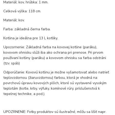
Materiál: kov, hrúbka: 1 mm.
Celková výška: 118 cm.
Materiál: kov.
Farba: základná čierna farba.
Kotlina je ideálna pre 13 L kotlíky.
Upozornenie: Základná farba na kovovej kotline (paráku),
kovovom ohnisku slúži iba ako ochrana pri prenose. Pri prvom
používaní kotliny (paráku) a kovovom ohnisku sa farba odstráni
(tzv. spáli)
Odporúčanie: Kovovú kotlinu je možne vyšamotovať alebo natrieť
teplovzdornou (žiaruvzdornou) farbou, ktorá je vhodná na
povrchovú úpravu kovových plôch, ktoré sú vystavené vysokým
teplotám (kotle, krby, výfuky, komínové rúry, príslušenstvá k
tepelnej technike, a pod.).
UPOZRNENIE: Fotky produktov sú ilustračné, môžu sa líšiť napr.