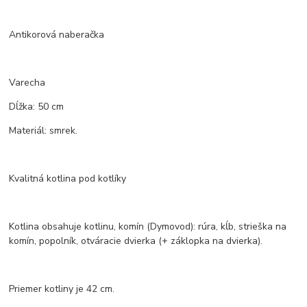
Antikorová naberačka
Varecha
Dĺžka: 50 cm
Materiál: smrek.
Kvalitná kotlina pod kotlíky
Kotlina obsahuje kotlinu, komín (Dymovod): rúra, kĺb, strieška na
komín, popolník, otváracie dvierka (+ záklopka na dvierka).
Priemer kotliny je 42 cm.