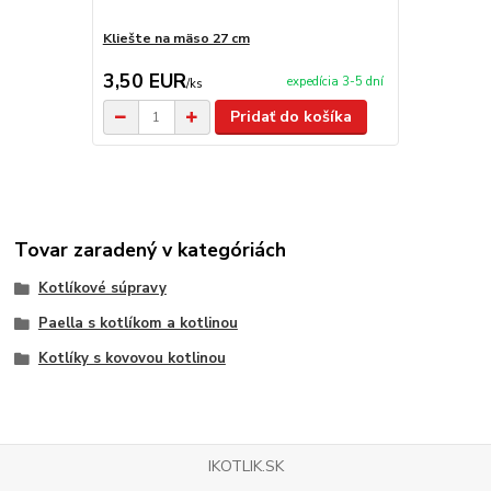
Kliešte na mäso 27 cm
Nože TRAM
3,50 EUR
29,00 E
expedícia 3-5 dní
/
ks
Pridať do košíka
Tovar zaradený v kategóriách
Kotlíkové súpravy
Paella s kotlíkom a kotlinou
Kotlíky s kovovou kotlinou
IKOTLIK.SK