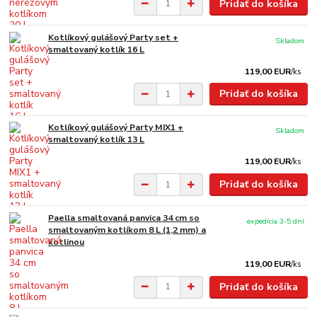
Pridať do košíka
Kotlíkový gulášový Party set +
Skladom
smaltovaný kotlík 16 L
119,00 EUR
/
ks
Pridať do košíka
Kotlíkový gulášový Party MIX1 +
Skladom
smaltovaný kotlík 13 L
119,00 EUR
/
ks
Pridať do košíka
Paella smaltovaná panvica 34 cm so
expedícia 3-5 dní
smaltovaným kotlíkom 8 L (1,2 mm) a
kotlinou
119,00 EUR
/
ks
Pridať do košíka