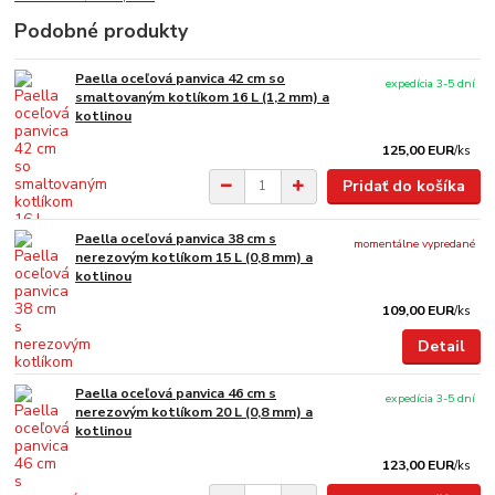
Podobné produkty
Paella oceľová panvica 42 cm so
expedícia 3-5 dní
smaltovaným kotlíkom 16 L (1,2 mm) a
kotlinou
125,00 EUR
/
ks
Pridať do košíka
Paella oceľová panvica 38 cm s
momentálne vypredané
nerezovým kotlíkom 15 L (0,8 mm) a
kotlinou
109,00 EUR
/
ks
Detail
Paella oceľová panvica 46 cm s
expedícia 3-5 dní
nerezovým kotlíkom 20 L (0,8 mm) a
kotlinou
123,00 EUR
/
ks