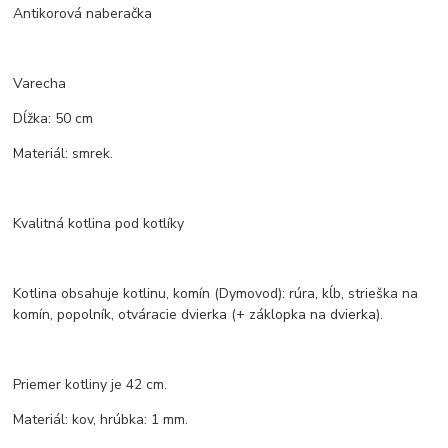
Antikorová naberačka
Varecha
Dĺžka: 50 cm
Materiál: smrek.
Kvalitná kotlina pod kotlíky
Kotlina obsahuje kotlinu, komín (Dymovod): rúra, kĺb, strieška na
komín, popolník, otváracie dvierka (+ záklopka na dvierka).
Priemer kotliny je 42 cm.
Materiál: kov, hrúbka: 1 mm.