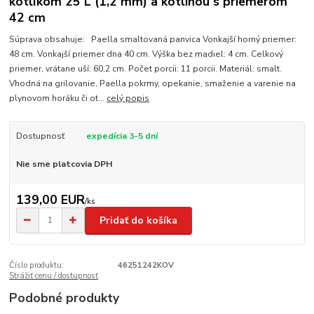
kotlíkom 25 L (1,2 mm) a kotlinou s priemerom
42 cm
Súprava obsahuje: Paella smaltovaná panvica Vonkajší horný priemer:
48 cm. Vonkajší priemer dna 40 cm. Výška bez madiel: 4 cm. Celkový
priemer, vrátane uší: 60,2 cm. Počet porcii: 11 porcii. Materiál: smalt.
Vhodná na grilovanie, Paella pokrmy, opekanie, smaženie a varenie na
plynovom horáku či ot...
celý popis
Dostupnosť
expedícia 3-5 dní
Nie sme platcovia DPH
139,00 EUR
/
ks
Pridať do košíka
Číslo produktu:
46251242KOV
Strážiť cenu / dostupnosť
Podobné produkty