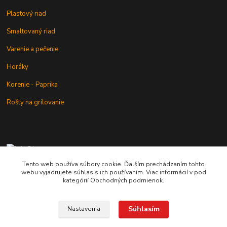
Plastový riad
Smaltovaný riad
Varenie a pečenie
Horáky
Korenie - Paprika
Rošty na grilovanie
+421 902 212 007
od 8:00 - do 16:00 hod
Tento web používa súbory cookie. Ďalším prechádzaním tohto
webu vyjadrujete súhlas s ich používaním. Viac informácií v pod
info@kotlik.sk
kategórií Obchodných podmienok.
Súhlasím
Nastavenia