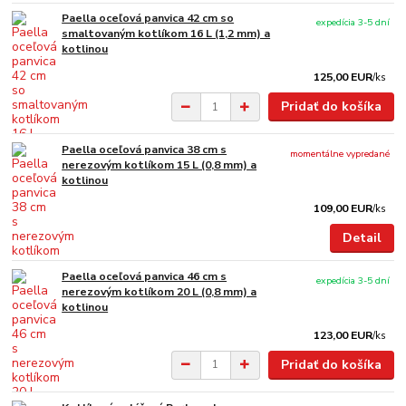
Paella oceľová panvica 42 cm so
expedícia 3-5 dní
smaltovaným kotlíkom 16 L (1,2 mm) a
kotlinou
125,00 EUR
/
ks
Pridať do košíka
Paella oceľová panvica 38 cm s
momentálne vypredané
nerezovým kotlíkom 15 L (0,8 mm) a
kotlinou
109,00 EUR
/
ks
Detail
Paella oceľová panvica 46 cm s
expedícia 3-5 dní
nerezovým kotlíkom 20 L (0,8 mm) a
kotlinou
123,00 EUR
/
ks
Pridať do košíka