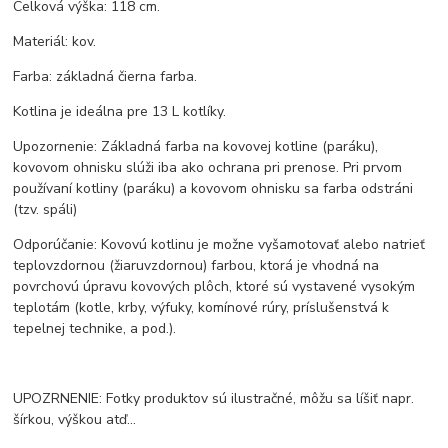
Celková výška: 118 cm.
Materiál: kov.
Farba: základná čierna farba.
Kotlina je ideálna pre 13 L kotlíky.
Upozornenie: Základná farba na kovovej kotline (paráku),
kovovom ohnisku slúži iba ako ochrana pri prenose. Pri prvom
používaní kotliny (paráku) a kovovom ohnisku sa farba odstráni
(tzv. spáli)
Odporúčanie: Kovovú kotlinu je možne vyšamotovať alebo natrieť
teplovzdornou (žiaruvzdornou) farbou, ktorá je vhodná na
povrchovú úpravu kovových plôch, ktoré sú vystavené vysokým
teplotám (kotle, krby, výfuky, komínové rúry, príslušenstvá k
tepelnej technike, a pod.).
UPOZRNENIE: Fotky produktov sú ilustračné, môžu sa líšiť napr.
šírkou, výškou atď...