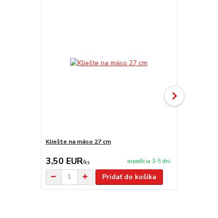
Kliešte na mäso 27 cm
Nože TRAM
3,50 EUR
29,00 E
expedícia 3-5 dní
/
ks
Pridať do košíka