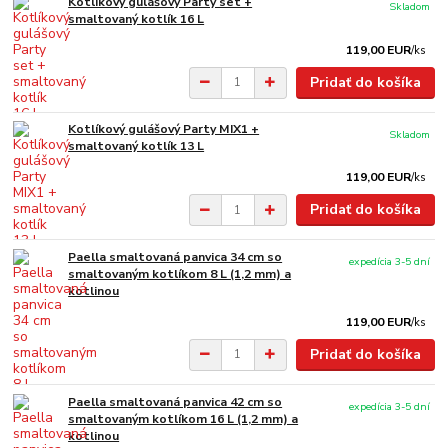
Kotlíkový gulášový Party set +
Skladom
smaltovaný kotlík 16 L
119,00 EUR
/
ks
Pridať do košíka
Kotlíkový gulášový Party MIX1 +
Skladom
smaltovaný kotlík 13 L
119,00 EUR
/
ks
Pridať do košíka
Paella smaltovaná panvica 34 cm so
expedícia 3-5 dní
smaltovaným kotlíkom 8 L (1,2 mm) a
kotlinou
119,00 EUR
/
ks
Pridať do košíka
Paella smaltovaná panvica 42 cm so
expedícia 3-5 dní
smaltovaným kotlíkom 16 L (1,2 mm) a
kotlinou