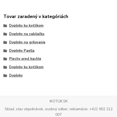
Tovar zaradený v kategóriách
Doplnky ku kotlíkom
Doplnky na zabíjačku
Doplnky na grilovanie
Doplnky Paella
Plechy pred kachle
Doplnky ku kotlíkom
Doplnky
IKOTLIK.SK
Sklad, stav objednávok, osobný odber, reklamácie: +421 902 212
007