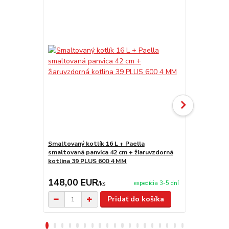
Smaltovaný kotlík 16 L + Paella
Nerezový kot
smaltovaná panvica 42 cm + žiaruvzdorná
56 cm PLUS 
kotlina 39 PLUS 600 4 MM
250 g BIG P
148,00 EUR
410,00 
expedícia 3-5 dní
/
ks
Pridať do košíka