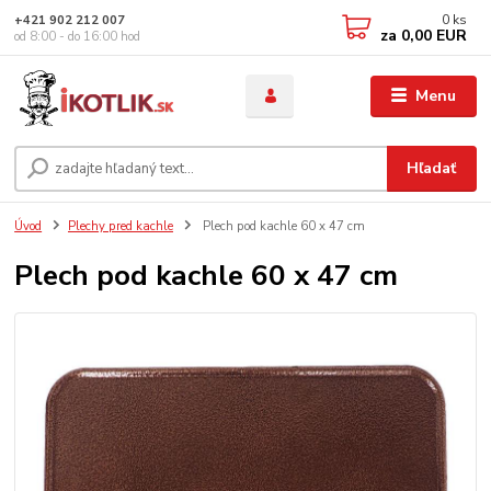
0
ks
+421 902 212 007
za
0,00 EUR
od 8:00 - do 16:00 hod
Menu
Hľadať
Úvod
Plechy pred kachle
Plech pod kachle 60 x 47 cm
Plech pod kachle 60 x 47 cm