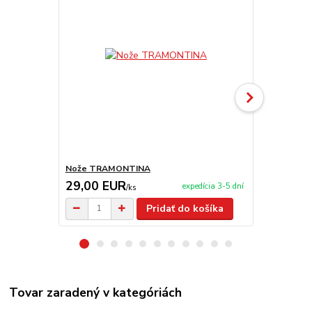
Nože TRAMONTINA
Nerezové mi
29,00 EUR
2,50 EU
expedícia 3-5 dní
/
ks
Pridať do košíka
Tovar zaradený v kategóriách