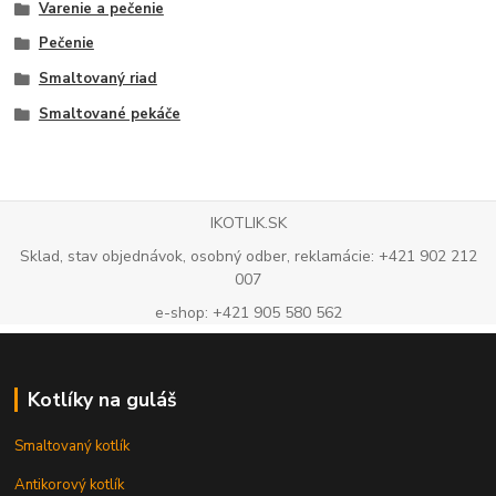
Varenie a pečenie
Pečenie
Smaltovaný riad
Smaltované pekáče
IKOTLIK.SK
Sklad, stav objednávok, osobný odber, reklamácie: +421 902 212
007
e-shop: +421 905 580 562
Kotlíky na guláš
Smaltovaný kotlík
Antikorový kotlík