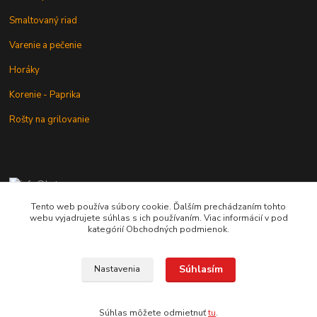
Smaltovaný riad
Varenie a pečenie
Horáky
Korenie - Paprika
Rošty na grilovanie
+421 902 212 007
od 8:00 - do 16:00 hod
Tento web používa súbory cookie. Ďalším prechádzaním tohto
webu vyjadrujete súhlas s ich používaním. Viac informácií v pod
info@kotlik.sk
kategórií Obchodných podmienok.
Súhlasím
Nastavenia
Copyright © 2017-2027 MACSHOP.SK, všetky práva vyhradené..
Súhlas môžete odmietnuť
tu
.