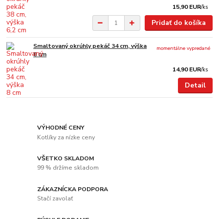
15,90 EUR
/
ks
Pridať do košíka
Smaltovaný okrúhly pekáč 34 cm, výška
momentálne vypredané
8 cm
14,90 EUR
/
ks
Detail
VÝHODNÉ CENY
Kotlíky za nízke ceny
VŠETKO SKLADOM
99 % držíme skladom
ZÁKAZNÍCKA PODPORA
Stačí zavolať