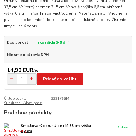
Okrúhly pekáč na pečenie mäsa a koláčov. Veľkosť: Vonkajší priemer
33,5 cm. Vnútorný priemer: 31,5 cm. Vonkajšia výška 6,6 cm. Vnútorná
výška: 6,2 cm. Farba: hnedá, vnútro: čierne. Materiál: smalt. Vhodné na
plyn, na sklo keramickú dosku, elektrické a indukčné sporáky. Čistenie:
umyte...
celý popis
Dostupnosť
expedícia 3-5 dní
Nie sme platcovia DPH
14,90 EUR
/
ks
Pridať do košíka
Číslo produktu:
333176SM
Strážiť cenu / dostupnosť
Podobné produkty
Smaltovaný okruhlý pekáč 38 cm, výška
Skladom
6,2 cm