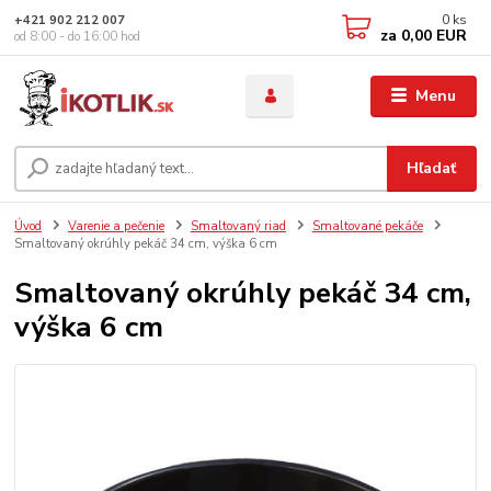
0
ks
+421 902 212 007
za
0,00 EUR
od 8:00 - do 16:00 hod
Menu
Hľadať
Úvod
Varenie a pečenie
Smaltovaný riad
Smaltované pekáče
Smaltovaný okrúhly pekáč 34 cm, výška 6 cm
Smaltovaný okrúhly pekáč 34 cm,
výška 6 cm