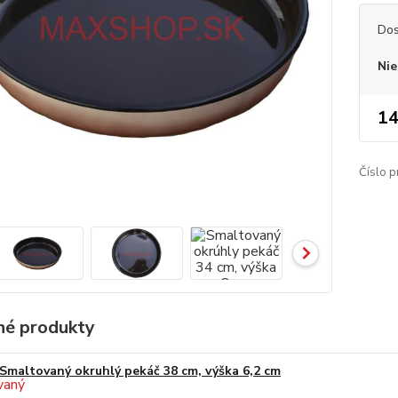
Dos
Nie
14
Číslo p
é produkty
Smaltovaný okruhlý pekáč 38 cm, výška 6,2 cm