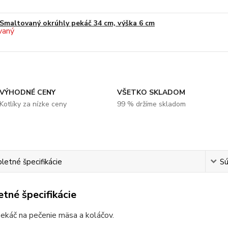
Smaltovaný okrúhly pekáč 34 cm, výška 6 cm
VÝHODNÉ CENY
VŠETKO SKLADOM
Kotlíky za nízke ceny
99 % držíme skladom
etné špecifikácie
Sú
tné špecifikácie
ekáč na pečenie mäsa a koláčov.