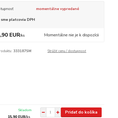
tupnosť
momentálne vypredané
 sme platcovia DPH
,90 EUR
Momentálne nie je k dispozícii
/
ks
roduktu:
333187SM
Strážiť cenu / dostupnosť
Skladom
Pridať do košíka
15,90 EUR
/
ks