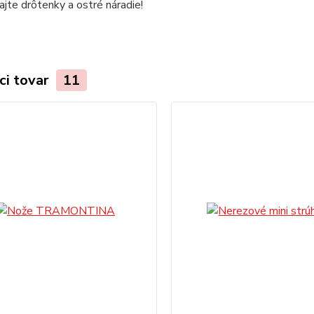
jte drôtenky a ostré náradie!
ci tovar
11