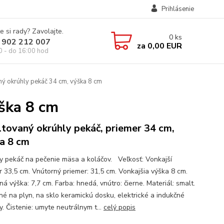
Prihlásenie
e si rady? Zavolajte.
0
ks
 902 212 007
za
0,00 EUR
0 - do 16:00 hod
ý okrúhly pekáč 34 cm, výška 8 cm
ška 8 cm
tovaný okrúhly pekáč, priemer 34 cm,
a 8 cm
y pekáč na pečenie mäsa a koláčov. Veľkosť: Vonkajší
r 33,5 cm. Vnútorný priemer: 31,5 cm. Vonkajšia výška 8 cm.
á výška: 7,7 cm. Farba: hnedá, vnútro: čierne. Materiál: smalt.
 na plyn, na sklo keramickú dosku, elektrické a indukčné
. Čistenie: umyte neutrálnym t...
celý popis