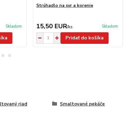
Strúhadlo na syr a korenie
Dr
15,50 EUR
9
Skladom
Skladom
/
ks
šíka
Pridať do košíka
tovaný riad
Smaltované pekáče