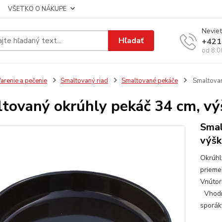
VŠETKO O NÁKUPE
Neviet
Hľadať
+421
od 8:0
arenie a pečenie
Smaltovaný riad
Smaltované pekáče
Smaltovan
tovaný okrúhly pekáč 34 cm, vý
Smal
výšk
Okrúhl
prieme
Vnútorn
Vhodné
sporáky