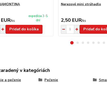
TRAMONTINA
Nerezové mini strúhadlo
expedícia 3-5
 EUR
2,50 EUR
dní
/
ks
/
ks
Pridať do košíka
Pridať do ko
zaradený v kategóriách
ie a pečenie
Pečenie
Smal