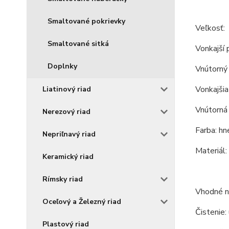
Smaltované pokrievky
Veľkosť:
Smaltované sitká
Vonkajší 
Doplnky
Vnútorný 
Vonkajšia
Liatinový riad
Vnútorná 
Nerezový riad
Farba: hne
Nepriľnavý riad
Materiál:
Keramický riad
Rímsky riad
Vhodné na
Oceľový a Železný riad
Čistenie:
Plastový riad