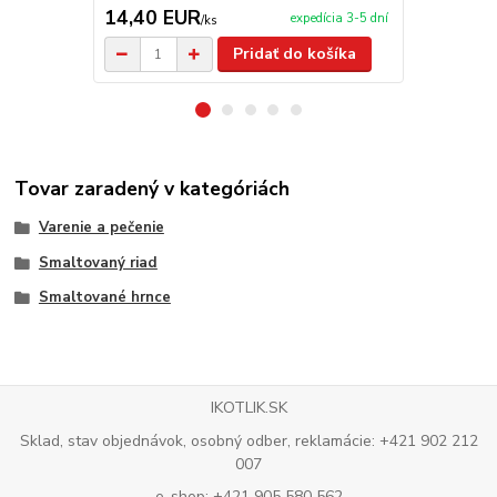
14,40 EUR
16,00 E
expedícia 3-5 dní
/
ks
Pridať do košíka
Tovar zaradený v kategóriách
Varenie a pečenie
Smaltovaný riad
Smaltované hrnce
IKOTLIK.SK
Sklad, stav objednávok, osobný odber, reklamácie: +421 902 212
007
e-shop: +421 905 580 562