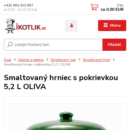
0
ks
+421 902 212 007
za
0,00 EUR
od 8:00 - do 16:00 hod
Menu
Hľadať
Úvod
Varenie a pečenie
Smaltovaný riad
Smaltované hrnce
Smaltovaný hrniec s pokrievkou 5,2 L OLIVA
Smaltovaný hrniec s pokrievkou
5,2 L OLIVA