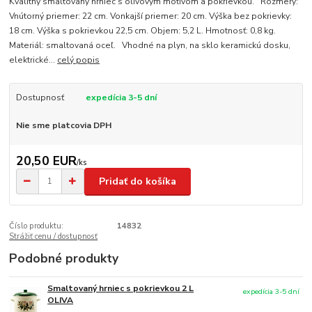
Kvalitný smaltovaný hrniec s olivovým motívom a pokrievkou. Rozmery:
Vnútorný priemer: 22 cm. Vonkajší priemer: 20 cm. Výška bez pokrievky:
18 cm. Výška s pokrievkou 22,5 cm. Objem: 5,2 L. Hmotnosť: 0,8 kg.
Materiál: smaltovaná oceľ. Vhodné na plyn, na sklo keramickú dosku,
elektrické...
celý popis
Dostupnosť
expedícia 3-5 dní
Nie sme platcovia DPH
20,50 EUR
/
ks
Pridať do košíka
Číslo produktu:
14832
Strážiť cenu / dostupnosť
Podobné produkty
Smaltovaný hrniec s pokrievkou 2 L
expedícia 3-5 dní
OLIVA