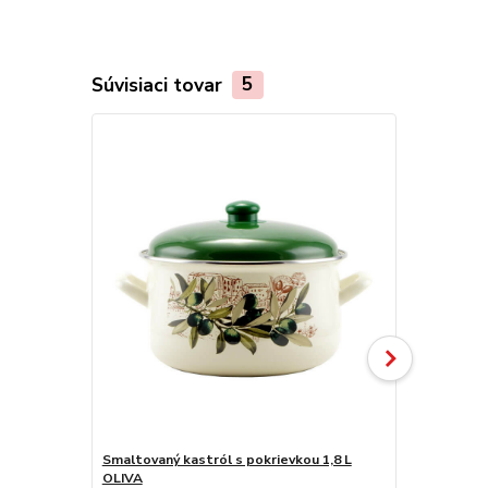
Súvisiaci tovar
5
Smaltovaný kastról s pokrievkou 1,8 L
Smaltovaný k
OLIVA
OLIVA