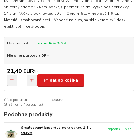
Kvalitný smaltovaný kastról s olivovým motívom a pokrievkou. Rozmery:
Vnútorný priemer: 24 cm. Vonkajší priemer: 26 cm. Výška bez pokrievky:
14,5 cm. Výška s pokrievkou 19 cm. Objem: 6 L. Hmotnosť: 1,6 kg.
Materiál: smaltovaná oceľ. Vhodné na plyn, na sklo keramickú dosku,
elektrické ...
celý popis
Dostupnosť
expedícia 3-5 dní
Nie sme platcovia DPH
21,40 EUR
/
ks
Pridať do košíka
Číslo produktu:
14830
Strážiť cenu / dostupnosť
Podobné produkty
Smaltovaný kastról s pokrievkou 1,8 L
expedícia 3-5 dní
OLIVA