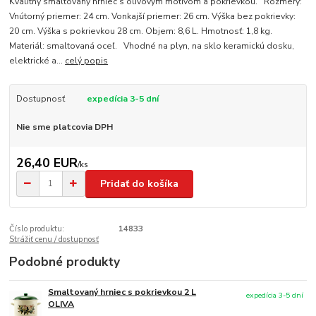
Kvalitný smaltovaný hrniec s olivovým motívom a pokrievkou. Rozmery:
Vnútorný priemer: 24 cm. Vonkajší priemer: 26 cm. Výška bez pokrievky:
20 cm. Výška s pokrievkou 28 cm. Objem: 8,6 L. Hmotnosť: 1,8 kg.
Materiál: smaltovaná oceľ. Vhodné na plyn, na sklo keramickú dosku,
elektrické a...
celý popis
Dostupnosť
expedícia 3-5 dní
Nie sme platcovia DPH
26,40 EUR
/
ks
Pridať do košíka
Číslo produktu:
14833
Strážiť cenu / dostupnosť
Podobné produkty
Smaltovaný hrniec s pokrievkou 2 L
expedícia 3-5 dní
OLIVA