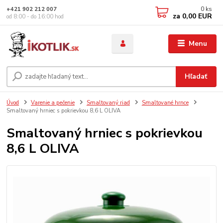
0
ks
+421 902 212 007
za
0,00 EUR
od 8:00 - do 16:00 hod
Menu
Hľadať
Úvod
Varenie a pečenie
Smaltovaný riad
Smaltované hrnce
Smaltovaný hrniec s pokrievkou 8,6 L OLIVA
Smaltovaný hrniec s pokrievkou
8,6 L OLIVA