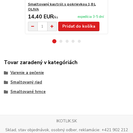
Smaltovaný kastról s pokrievkou 1,8 L
Smaltovaný k
OLIVA
OLIVA
14,40 EUR
16,00 E
expedícia 3-5 dní
/
ks
Pridať do košíka
Tovar zaradený v kategóriách
Varenie a pečenie
Smaltovaný riad
Smaltované hrnce
IKOTLIK.SK
Sklad, stav objednávok, osobný odber, reklamácie: +421 902 212