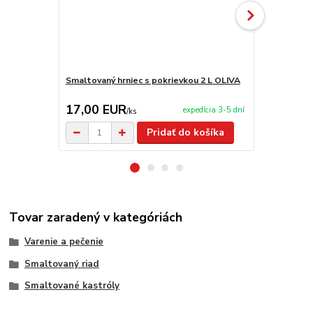
Smaltovaný hrniec s pokrievkou 2 L OLIVA
Smaltovaný 
17,00 EUR
20,50 E
expedícia 3-5 dní
/
ks
Pridať do košíka
Tovar zaradený v kategóriách
Varenie a pečenie
Smaltovaný riad
Smaltované kastróly