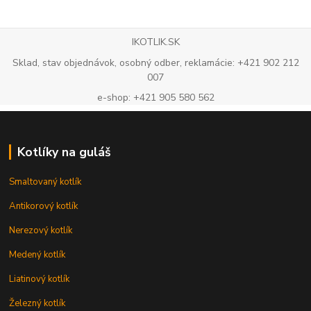
IKOTLIK.SK
Sklad, stav objednávok, osobný odber, reklamácie: +421 902 212
007
e-shop: +421 905 580 562
Kotlíky na guláš
Smaltovaný kotlík
Antikorový kotlík
Nerezový kotlík
Medený kotlík
Liatinový kotlík
Železný kotlík