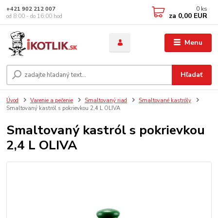
0
ks
+421 902 212 007
za
0,00 EUR
od 8:00 - do 16:00 hod
Menu
Hľadať
Úvod
Varenie a pečenie
Smaltovaný riad
Smaltované kastróly
Smaltovaný kastról s pokrievkou 2,4 L OLIVA
Smaltovaný kastról s pokrievkou
2,4 L OLIVA