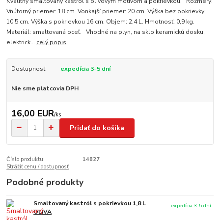
Kvalitný smaltovaný kastról s olivovým motívom a pokrievkou. Rozmery:
Vnútorný priemer: 18 cm. Vonkajší priemer: 20 cm. Výška bez pokrievky:
10,5 cm. Výška s pokrievkou 16 cm. Objem: 2,4 L. Hmotnosť: 0,9 kg.
Materiál: smaltovaná oceľ. Vhodné na plyn, na sklo keramickú dosku,
elektrick...
celý popis
Dostupnosť
expedícia 3-5 dní
Nie sme platcovia DPH
16,00 EUR
/
ks
Pridať do košíka
Číslo produktu:
14827
Strážiť cenu / dostupnosť
Podobné produkty
Smaltovaný kastról s pokrievkou 1,8 L
expedícia 3-5 dní
OLIVA