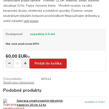
Smaltované plytké taniere. Priemer: 22 cm. Materiál: smalt. Balenie
obsahuje 12 ks. Farba: červená, biela. Vhodné na plyn, na sklo
keramickú dosku, elektrické a indukčné sporáky. Čistenie: umyte
neutrálnym tekutým čistiacim prostriedkom! Nepoužívajte drôtenky a
ostré náradie!
celý popis
Dostupnosť
expedícia 3-5 dní
Nie sme platcovia DPH
60,00 EUR
/
ks
Pridať do košíka
Číslo produktu:
207112
Strážiť cenu / dostupnosť
Podobné produkty
Súprava smaltovaných hlbokých
expedícia 3-5 dní
tanierov 20 cm 12 ks