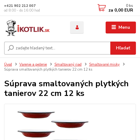
0
ks
+421 902 212 007
za
0,00 EUR
od 8:00 - do 16:00 hod
Menu
Hľadať
Úvod
Varenie a pečenie
Smaltovaný riad
Smaltované misky
Súprava smaltovaných plytkých tanierov 22 cm 12 ks
Súprava smaltovaných plytkých
tanierov 22 cm 12 ks