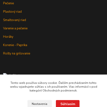
Pečenie
Plastový riad
Smaltovaný riad
Varenie a pečenie
Horáky
Korenie - Paprika
Rošty na grilovanie
+421 902 212 007
od 8:00 - do 16:00 hod
Tento web používa súbory cookie. Ďalším prechádzaním tohto
webu vyjadrujete súhlas s ich používaním. Viac informácií v pod
info@kotlik.sk
kategórií Obchodných podmienok.
Súhlasím
Nastavenia