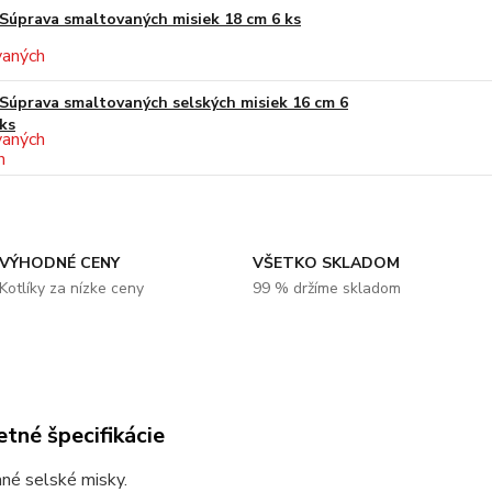
Súprava smaltovaných misiek 18 cm 6 ks
Súprava smaltovaných selských misiek 16 cm 6
ks
VÝHODNÉ CENY
VŠETKO SKLADOM
Kotlíky za nízke ceny
99 % držíme skladom
tné špecifikácie
né selské misky.