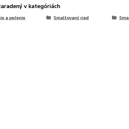
zaradený v kategóriách
ie a pečenie
Smaltovaný riad
Smal