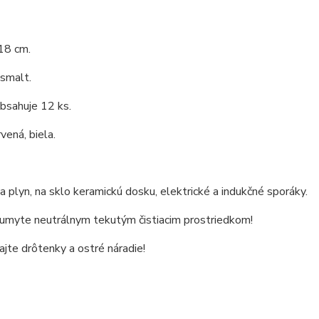
18 cm.
 smalt.
bsahuje 12 ks.
vená, biela.
 plyn, na sklo keramickú dosku, elektrické a indukčné sporáky.
 umyte neutrálnym tekutým čistiacim prostriedkom!
jte drôtenky a ostré náradie!