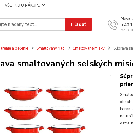
VŠETKO O NÁKUPE
Neviet
Hľadať
+421
od 8:0
arenie a pečenie
Smaltovaný riad
Smaltované misky
Súprava sm
ava smaltovaných selských misi
Súpr
prie
Smalto
obsahu
kerami
neutrá
ostré 