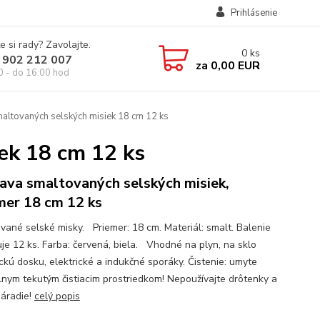
Prihlásenie
e si rady? Zavolajte.
0
ks
 902 212 007
za
0,00 EUR
0 - do 16:00 hod
altovaných selských misiek 18 cm 12 ks
ek 18 cm 12 ks
ava smaltovaných selských misiek,
mer 18 cm 12 ks
vané selské misky. Priemer: 18 cm. Materiál: smalt. Balenie
je 12 ks. Farba: červená, biela. Vhodné na plyn, na sklo
ckú dosku, elektrické a indukčné sporáky. Čistenie: umyte
lnym tekutým čistiacim prostriedkom! Nepoužívajte drôtenky a
náradie!
celý popis