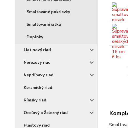
Smaltované pokrievky
Smaltované sitká
Doplnky
Liatinový riad
Nerezový riad
Nepriľnavý riad
Keramický riad
Rímsky riad
Komple
Oceľový a Železný riad
Smaltova
Plastový riad