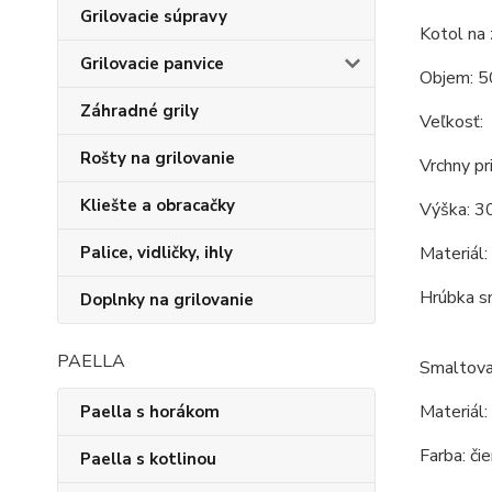
Grilovacie súpravy
Kotol na 
Grilovacie panvice
Objem: 5
Záhradné grily
Veľkosť:
Rošty na grilovanie
Vrchny pr
Kliešte a obracačky
Výška: 3
Materiál:
Palice, vidličky, ihly
Hrúbka s
Doplnky na grilovanie
PAELLA
Smaltova
Materiál:
Paella s horákom
Farba: či
Paella s kotlinou