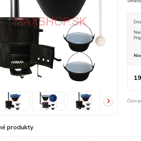
Smaltov
Dos
Nad
Prí
Nie
19
Číslo p
é produkty