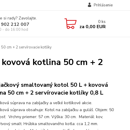
Prihlásenie
e si rady? Zavolajte.
0
ks
 902 212 007
za
0,00 EUR
0 - do 16:00 hod
50 cm + 2 servírovacie kotlíky
 kovová kotlina 50 cm + 2
jačkový smaltovaný kotol 50 L + kovová
ina 50 cm + 2 servírovacie kotlíky 0,8 L
čková súprava na zabíjačky a veľké kotlíkové akcie.
čková súprava obsahuje: Kotol na zabíjačku a guláš. Objem: 50
kosť: Vrchny priemer: 57 cm. Výška: 30 cm. Materiál: kov,
stvový smalt. Hrúbka smaltovaného kotla: cca 1,2 mm.