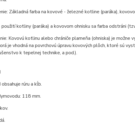
ie: Základná farba na kovové - železné kotline (paráka), kovovom
 použití kotliny (paráka) a kovovom ohnisku sa farba odstráni (tzv
ie: Kovovú kotlinu alebo chrániče plameňa (ohniska) je možne v
torá je vhodná na povrchovú úpravu kovových plôch, ktoré sú vys
lušenstvo k tepelnej technike, a pod.).
d
bsahuje rúru a kĺb.
dymovodu: 118 mm.
 kov.
dá.