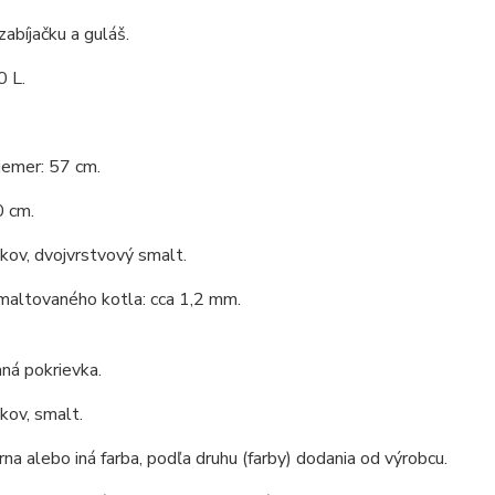
zabíjačku a guláš.
0 L.
iemer: 57 cm.
0 cm.
 kov, dvojvrstvový smalt.
maltovaného kotla: cca 1,2 mm.
ná pokrievka.
 kov, smalt.
erna alebo iná farba, podľa druhu (farby) dodania od výrobcu.