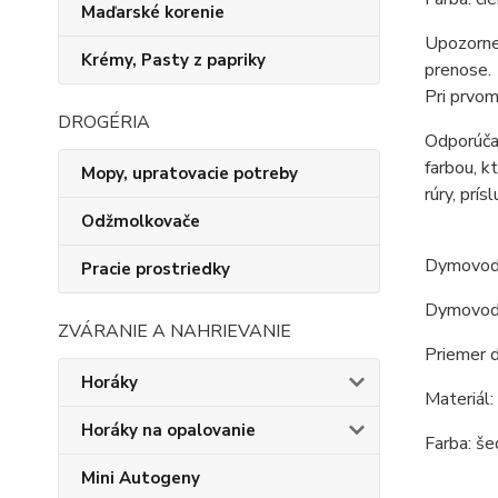
Maďarské korenie
Upozornen
Krémy, Pasty z papriky
prenose.
Pri prvom
DROGÉRIA
Odporúčan
farbou, k
Mopy, upratovacie potreby
rúry, prís
Odžmolkovače
Dymovo
Pracie prostriedky
Dymovod o
ZVÁRANIE A NAHRIEVANIE
Priemer 
Horáky
Materiál:
Horáky na opalovanie
Farba: še
Mini Autogeny