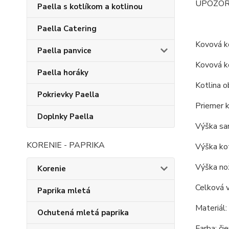
UPOZORNEN
Paella s kotlíkom a kotlinou
Paella Catering
Kovová ko
Paella panvice
Kovová ko
Paella horáky
Kotlina o
Pokrievky Paella
Priemer k
Doplnky Paella
Výška sam
KORENIE - PAPRIKA
Výška kot
Výška nož
Korenie
Celková v
Paprika mletá
Materiál:
Ochutená mletá paprika
Farba: čie