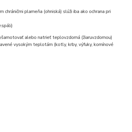
 chráničmi plameňa (ohniská) slúži iba ako ochrana pri
.spáli)
yšamotovať alebo natrieť teplovzdorná (žiaruvzdornou)
tavené vysokým teplotám (kotly, krby, výfuky, komínové