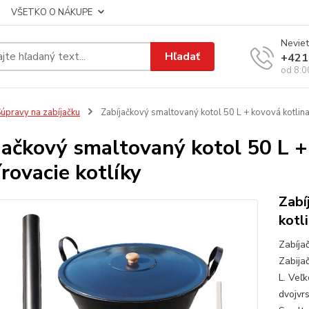
VŠETKO O NÁKUPE
Neviet
Hľadať
+421
od 8:0
úpravy na zabíjačku
Zabíjačkový smaltovaný kotol 50 L + kovová kotlina 
jačkový smaltovaný kotol 50 L +
írovacie kotlíky
Zabí
kotl
Zabíja
Zabija
L. Veľ
dvojvr