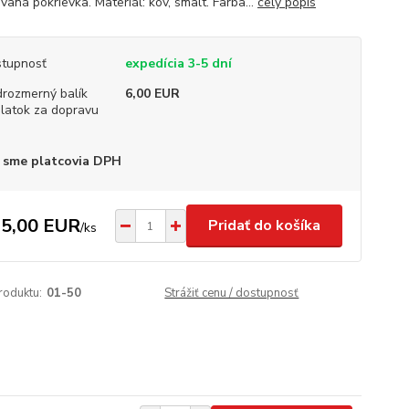
aná pokrievka. Materiál: kov, smalt. Farba...
celý popis
tupnosť
expedícia 3-5 dní
rozmerný balík
6,00 EUR
platok za dopravu
 sme platcovia DPH
5,00 EUR
Pridať do košíka
/
ks
roduktu:
01-50
Strážiť cenu / dostupnosť