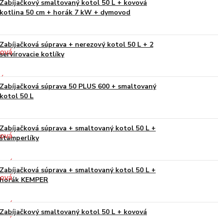
Zabíjačkový smaltovaný kotol 50 L + kovová
kotlina 50 cm + horák 7 kW + dymovod
Zabíjačková súprava + nerezový kotol 50 L + 2
servírovacie kotlíky
Zabíjačková súprava 50 PLUS 600 + smaltovaný
kotol 50 L
Zabíjačková súprava + smaltovaný kotol 50 L +
štamperlíky
Zabíjačková súprava + smaltovaný kotol 50 L +
horák KEMPER
Zabíjačkový smaltovaný kotol 50 L + kovová