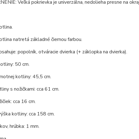
IE: Veľká pokrievka je univerzálna, nedolieha presne na okraj 
tlina.
tlina natretá základné čiernou farbou.
bsahuje: popolník, otváracie dvierka (+ záklopka na dvierka).
otliny: 50 cm.
otnej kotliny: 45,5 cm.
liny s nožičkami: cca 61 cm.
ičiek: cca 16 cm.
ýška kotliny: cca 158 cm.
 kov, hrúbka: 1 mm.
rna.