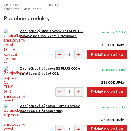
Číslo produktu:
01-60
Strážiť cenu / dostupnosť
Podobné produkty
Zabíjačkový smaltovaný kotol 60 L +
expedícia 3-5 dní
kovová kotlina 53 cm + dymovod
195,00 EUR
/
ks
Pridať do košíka
Zabíjačková súprava 53 PLUS 600 +
expedícia 3-5 dní
smaltovaný kotol 60 L
221,00 EUR
/
ks
Pridať do košíka
Zabíjačková súprava + smaltovaný
expedícia 3-5 dní
kotol 60 L + štamperlíky
378,00 EUR
/
ks
Pridať do košíka