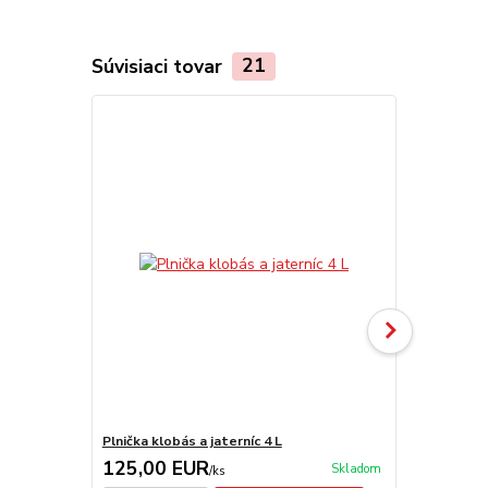
Súvisiaci tovar
21
TOP produkt
Plnička klobás a jaterníc 4 L
Nádoba na m
125,00 EUR
14,90 E
Skladom
/
ks