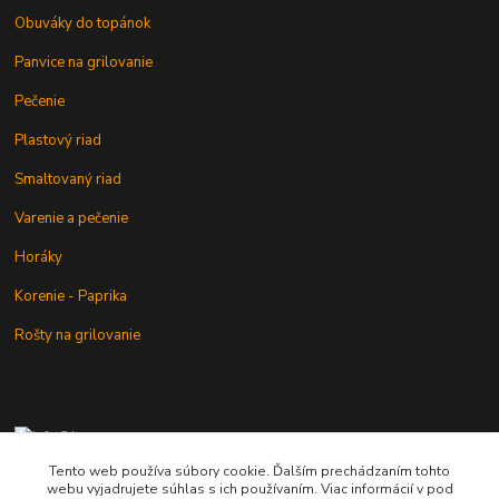
Obuváky do topánok
Panvice na grilovanie
Pečenie
Plastový riad
Smaltovaný riad
Varenie a pečenie
Horáky
Korenie - Paprika
Rošty na grilovanie
+421 902 212 007
od 8:00 - do 16:00 hod
Tento web používa súbory cookie. Ďalším prechádzaním tohto
webu vyjadrujete súhlas s ich používaním. Viac informácií v pod