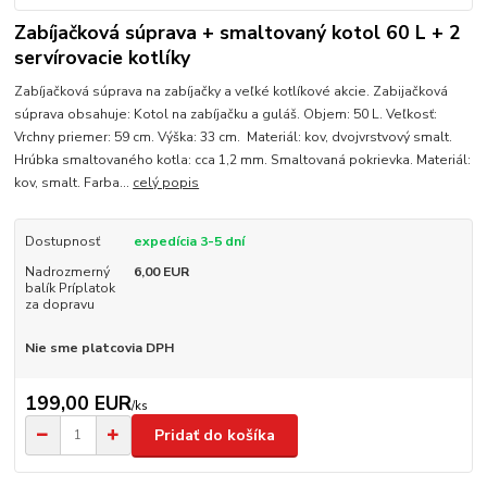
Zabíjačková súprava + smaltovaný kotol 60 L + 2
servírovacie kotlíky
Zabíjačková súprava na zabíjačky a veľké kotlíkové akcie. Zabijačková
súprava obsahuje: Kotol na zabíjačku a guláš. Objem: 50 L. Veľkosť:
Vrchny priemer: 59 cm. Výška: 33 cm. Materiál: kov, dvojvrstvový smalt.
Hrúbka smaltovaného kotla: cca 1,2 mm. Smaltovaná pokrievka. Materiál:
kov, smalt. Farba...
celý popis
Dostupnosť
expedícia 3-5 dní
Nadrozmerný
6,00 EUR
balík Príplatok
za dopravu
Nie sme platcovia DPH
199,00 EUR
/
ks
Pridať do košíka