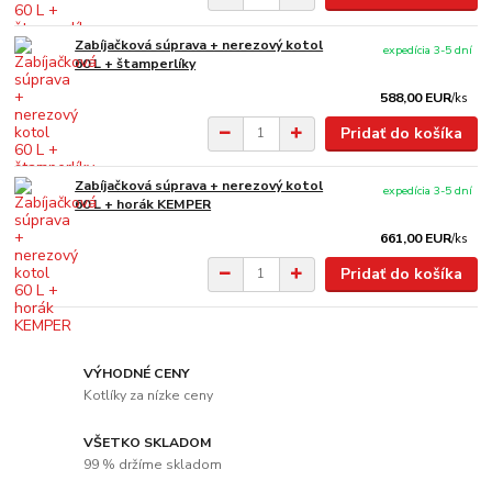
Zabíjačková súprava + nerezový kotol
expedícia 3-5 dní
60 L + štamperlíky
588,00 EUR
/
ks
Pridať do košíka
Zabíjačková súprava + nerezový kotol
expedícia 3-5 dní
60 L + horák KEMPER
661,00 EUR
/
ks
Pridať do košíka
VÝHODNÉ CENY
Kotlíky za nízke ceny
VŠETKO SKLADOM
99 % držíme skladom