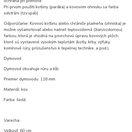
ochrana pri prenose.
Pri prvom použití kotliny (paráka) a kovovom ohnisku sa farba
odstráni (tzv.spáli)
Odporúčanie: Kovovú kotlinu alebo chrániče plameňa (ohniska) je
možne vyšamotovať alebo natrieť teplovzdorná (žiaruvzdornou)
farbou, ktorá je vhodná na povrchovú úpravu kovových plôch,
ktoré sú vystavené vysokým teplotám (kotly, krby, výfuky,
komínové rúry, príslušenstvo k tepelnej technike, a pod.).
Dymovod
Dymovod obsahuje rúru a kĺb.
Priemer dymovodu: 118 mm.
Materiál: kov.
Farba: šedá.
Varecha
Veľkosť: 60 cm.