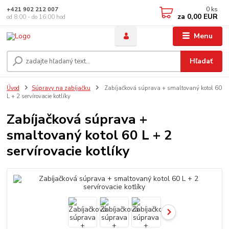
0
ks
+421 902 212 007
za
0,00 EUR
od 8:00 - do 16:00 hod
Menu
Hľadať
Úvod
Súpravy na zabíjačku
Zabíjačková súprava + smaltovaný kotol 60
L + 2 servírovacie kotlíky
Zabíjačková súprava +
smaltovaný kotol 60 L + 2
servírovacie kotlíky