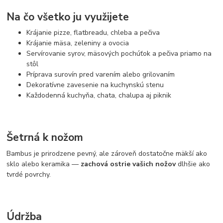
Na čo všetko ju využijete
Krájanie pizze, flatbreadu, chleba a pečiva
Krájanie mäsa, zeleniny a ovocia
Servírovanie syrov, mäsových pochúťok a pečiva priamo na
stôl
Príprava surovín pred varením alebo grilovaním
Dekoratívne zavesenie na kuchynskú stenu
Každodenná kuchyňa, chata, chalupa aj piknik
Šetrná k nožom
Bambus je prirodzene pevný, ale zároveň dostatočne mäkší ako
sklo alebo keramika —
zachová ostrie vašich nožov
dlhšie ako
tvrdé povrchy.
Údržba