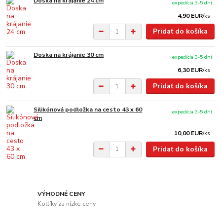
Doska na krájanie 24 cm
expedícia 3-5 dní
4,90 EUR
/
ks
Pridať do košíka
Doska na krájanie 30 cm
expedícia 3-5 dní
6,30 EUR
/
ks
Pridať do košíka
Silikónová podložka na cesto 43 x 60
expedícia 3-5 dní
cm
10,00 EUR
/
ks
Pridať do košíka
VÝHODNÉ CENY
Kotlíky za nízke ceny