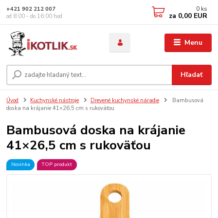
0
ks
+421 902 212 007
za
0,00 EUR
od 8:00 - do 16:00 hod
Menu
Hľadať
Úvod
Kuchynské nástroje
Drevené kuchynské náradie
Bambusová
doska na krájanie 41×26,5 cm s rukoväťou
Bambusová doska na krájanie
41×26,5 cm s rukoväťou
Novinka
TOP produkt