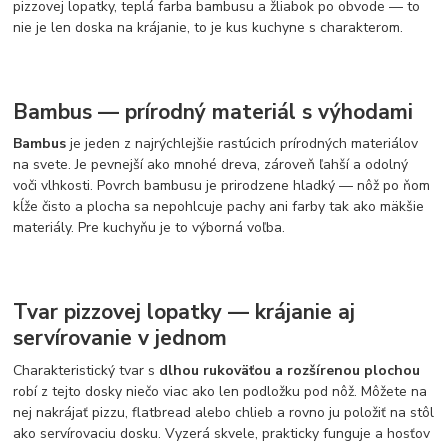
pizzovej lopatky, teplá farba bambusu a žliabok po obvode — to
nie je len doska na krájanie, to je kus kuchyne s charakterom.
Bambus — prírodný materiál s výhodami
Bambus
je jeden z najrýchlejšie rastúcich prírodných materiálov
na svete. Je pevnejší ako mnohé dreva, zároveň ľahší a odolný
voči vlhkosti. Povrch bambusu je prirodzene hladký — nôž po ňom
kĺže čisto a plocha sa nepohlcuje pachy ani farby tak ako mäkšie
materiály. Pre kuchyňu je to výborná voľba.
Tvar pizzovej lopatky — krájanie aj
servírovanie v jednom
Charakteristický tvar s
dlhou rukoväťou a rozšírenou plochou
robí z tejto dosky niečo viac ako len podložku pod nôž. Môžete na
nej nakrájať pizzu, flatbread alebo chlieb a rovno ju položiť na stôl
ako servírovaciu dosku. Vyzerá skvele, prakticky funguje a hosťov