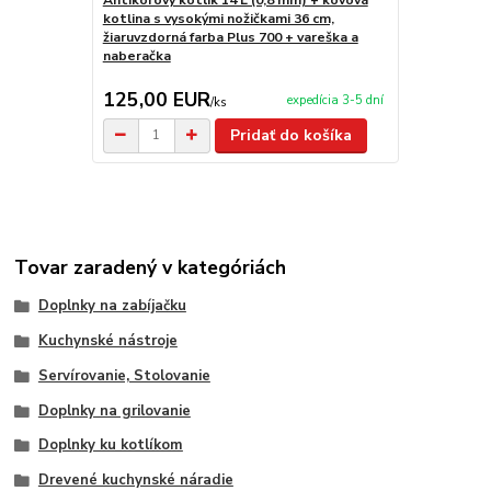
Antikorový kotlík 14 L (0,8 mm) + kovová
Antikorový k
kotlina s vysokými nožičkami 36 cm,
stojan 1,2 m
žiaruvzdorná farba Plus 700 + vareška a
naberačka
125,00 EUR
65,90 E
expedícia 3-5 dní
/
ks
Pridať do košíka
Tovar zaradený v kategóriách
Doplnky na zabíjačku
Kuchynské nástroje
Servírovanie, Stolovanie
Doplnky na grilovanie
Doplnky ku kotlíkom
Drevené kuchynské náradie