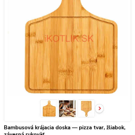
Bambusová krájacia doska — pizza tvar, žliabok,
závesná rukoväť