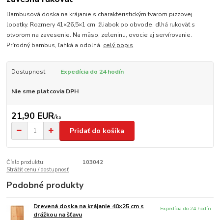
Bambusová doska na krájanie s charakteristickým tvarom pizzovej
lopatky. Rozmery 41×26,5×1 cm, žliabok po obvode, dlhá rukoväť s
otvorom na zavesenie. Na mäso, zeleninu, ovocie aj servírovanie.
Prírodný bambus, ľahká a odolná.
celý popis
Dostupnosť
Expedícia do 24 hodín
Nie sme platcovia DPH
21,90 EUR
/
ks
Pridať do košíka
Číslo produktu:
103042
Strážiť cenu / dostupnosť
Podobné produkty
Drevená doska na krájanie 40×25 cm s
Expedícia do 24 hodín
drážkou na šťavu