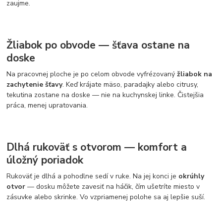
zaujme.
Žliabok po obvode — šťava ostane na
doske
Na pracovnej ploche je po celom obvode vyfrézovaný
žliabok na
zachytenie šťavy
. Keď krájate mäso, paradajky alebo citrusy,
tekutina zostane na doske — nie na kuchynskej linke. Čistejšia
práca, menej upratovania.
Dlhá rukoväť s otvorom — komfort a
úložný poriadok
Rukoväť je dlhá a pohodlne sedí v ruke. Na jej konci je
okrúhly
otvor
— dosku môžete zavesiť na háčik, čím ušetríte miesto v
zásuvke alebo skrinke. Vo vzpriamenej polohe sa aj lepšie suší.