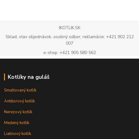
IKOTLIK.SK
Sklad, stav objednávok, osobný odber, reklamácie: +421 902 212
007
e-shop: +421 905 580 562
Kotlíky na guláš
Smaltovaný kotlík
Antikorový kotlík
Nerezový kotlík
Medený kotlík
Liatinový kotlík