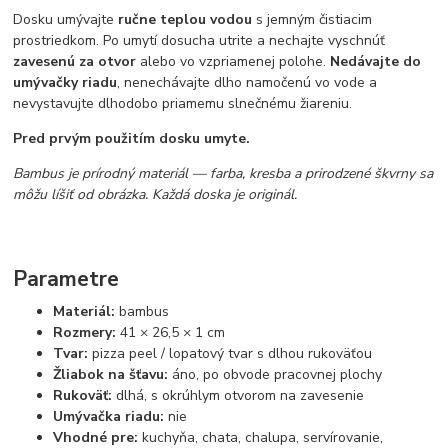
Dosku umývajte
ručne teplou vodou
s jemným čistiacim
prostriedkom. Po umytí dosucha utrite a nechajte vyschnúť
zavesenú za otvor
alebo vo vzpriamenej polohe.
Nedávajte do
umývačky riadu
, nenechávajte dlho namočenú vo vode a
nevystavujte dlhodobo priamemu slnečnému žiareniu.
Pred prvým použitím dosku umyte.
Bambus je prírodný materiál — farba, kresba a prirodzené škvrny sa
môžu líšiť od obrázka. Každá doska je originál.
Parametre
Materiál:
bambus
Rozmery:
41 × 26,5 × 1 cm
Tvar:
pizza peel / lopatový tvar s dlhou rukoväťou
Žliabok na šťavu:
áno, po obvode pracovnej plochy
Rukoväť:
dlhá, s okrúhlym otvorom na zavesenie
Umývačka riadu:
nie
Vhodné pre:
kuchyňa, chata, chalupa, servírovanie,