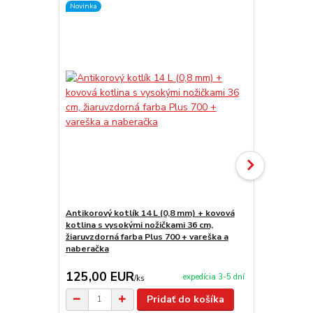
Novinka
Novinka
Antikorový kotlík 14 L (0,8 mm) + kovová
Antikorový k
kotlina s vysokými nožičkami 36 cm,
stojan 1,2 m
žiaruvzdorná farba Plus 700 + vareška a
naberačka
125,00 EUR
65,90 E
expedícia 3-5 dní
/
ks
Pridať do košíka