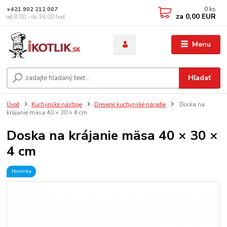
0
ks
+421 902 212 007
za
0,00 EUR
od 8:00 - do 16:00 hod
Menu
Hľadať
Úvod
Kuchynské nástroje
Drevené kuchynské náradie
Doska na
krájanie mäsa 40 × 30 × 4 cm
Doska na krájanie mäsa 40 × 30 ×
4 cm
Novinka