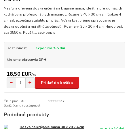
Masívna drevená doska určená na krájanie mäsa, ideálna pre domácich
kuchárov aj profesionálnych mäsiarov. Rozmery 40 × 30 cm s hrúbkou 4
cm zabezpečujú stabilitu pri práci. Vďaka kvalitnému spracovaniu je
doska odolná a má dlhú životnosť. Rozmery: 30 × 20 × 4 cm. Hmotnosť:
cca 3550 g. Použiti...
celý popis
Dostupnosť
expedícia 3-5 dní
Nie sme platcovia DPH
18,50 EUR
/
ks
Pridať do košíka
Číslo produktu:
59990362
Strážiť cenu / dostupnosť
Podobné produkty
Doska na krájanie mäsa 30 × 20 × 4 cm
expedícia 3-5 dní