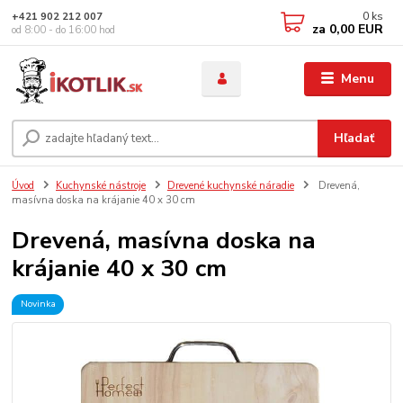
0
ks
+421 902 212 007
za
0,00 EUR
od 8:00 - do 16:00 hod
Menu
Hľadať
Úvod
Kuchynské nástroje
Drevené kuchynské náradie
Drevená,
masívna doska na krájanie 40 x 30 cm
Drevená, masívna doska na
krájanie 40 x 30 cm
Novinka