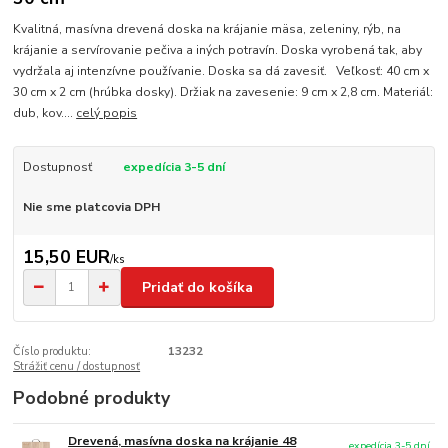
Kvalitná, masívna drevená doska na krájanie mäsa, zeleniny, rýb, na
krájanie a servírovanie pečiva a iných potravín. Doska vyrobená tak, aby
vydržala aj intenzívne používanie. Doska sa dá zavesiť. Veľkosť: 40 cm x
30 cm x 2 cm (hrúbka dosky). Držiak na zavesenie: 9 cm x 2,8 cm. Materiál:
dub, kov....
celý popis
Dostupnosť
expedícia 3-5 dní
Nie sme platcovia DPH
15,50 EUR
/
ks
Pridať do košíka
Číslo produktu:
13232
Strážiť cenu / dostupnosť
Podobné produkty
Drevená, masívna doska na krájanie 48
expedícia 3-5 dní