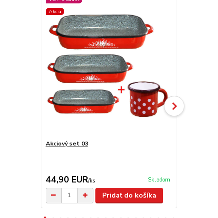
Akcia
Akciový set 03
Paella panv
44,90 EUR
13,50 E
Skladom
/
ks
Pridať do košíka