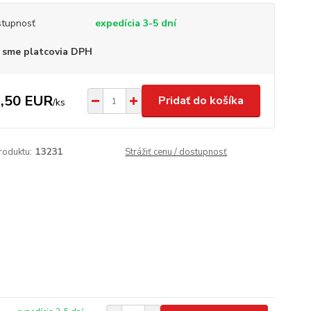
tupnosť
expedícia 3-5 dní
 sme platcovia DPH
,50 EUR
Pridať do košíka
/
ks
roduktu:
13231
Strážiť cenu / dostupnosť