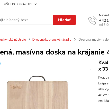
VŠETKO O NÁKUPE
Neviet
Hľadať
+421
od 8:0
uchynské nástroje
Drevené kuchynské náradie
Drevená, masívna dos
ená, masívna doska na krájanie 
Kval
x 33
Kvalit
krájan
aby vy
48 cm 
cm. Mat