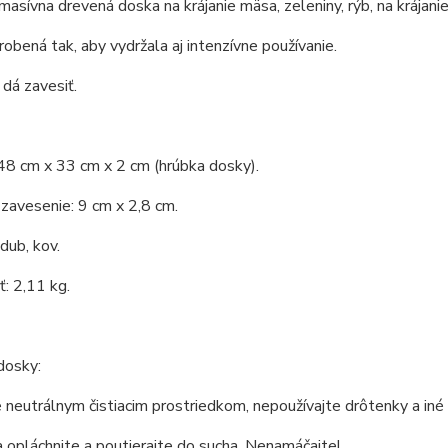
 masívna drevená doska na krájanie mäsa, zeleniny, rýb, na krájanie
obená tak, aby vydržala aj intenzívne používanie.
dá zavesiť.
48 cm x 33 cm x 2 cm (hrúbka dosky).
 zavesenie: 9 cm x 2,8 cm.
 dub, kov.
: 2,11 kg.
dosky:
neutrálnym čistiacim prostriedkom, nepoužívajte drôtenky a iné 
 opláchnite a poutierajte do sucha. Nenamáčajte!