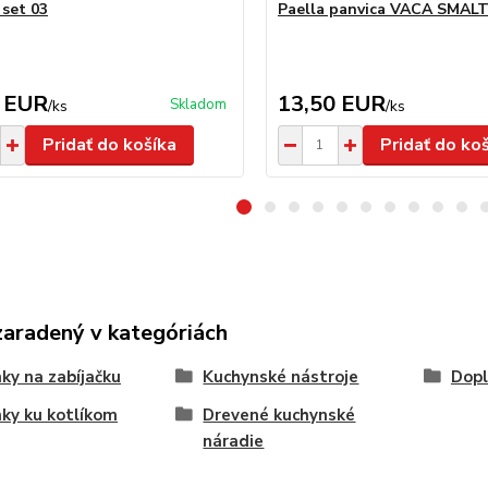
 set 03
Paella panvica VACA SMALT
 EUR
13,50 EUR
Skladom
/
ks
/
ks
Pridať do košíka
Pridať do ko
zaradený v kategóriách
ky na zabíjačku
Kuchynské nástroje
Dopl
ky ku kotlíkom
Drevené kuchynské
náradie