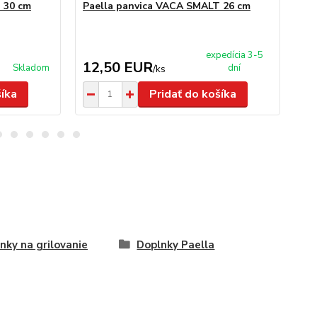
 30 cm
Paella panvica VACA SMALT 26 cm
Sm
expedícia 3-5
12,50 EUR
1
Skladom
dní
/
ks
šíka
Pridať do košíka
nky na grilovanie
Doplnky Paella