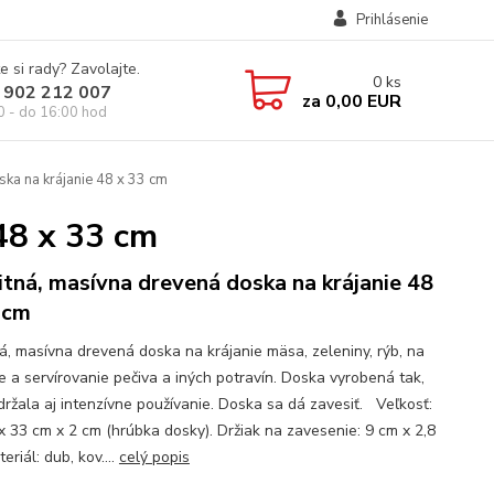
Prihlásenie
e si rady? Zavolajte.
0
ks
 902 212 007
za
0,00 EUR
0 - do 16:00 hod
ka na krájanie 48 x 33 cm
48 x 33 cm
itná, masívna drevená doska na krájanie 48
 cm
ná, masívna drevená doska na krájanie mäsa, zeleniny, rýb, na
ie a servírovanie pečiva a iných potravín. Doska vyrobená tak,
držala aj intenzívne používanie. Doska sa dá zavesiť. Veľkosť:
x 33 cm x 2 cm (hrúbka dosky). Držiak na zavesenie: 9 cm x 2,8
eriál: dub, kov....
celý popis