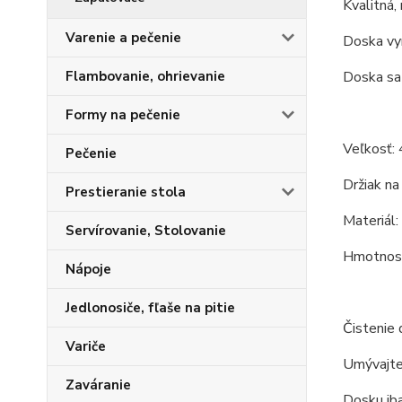
Kvalitná,
Varenie a pečenie
Doska vyr
Doska sa 
Flambovanie, ohrievanie
Formy na pečenie
Veľkosť: 
Pečenie
Držiak na
Prestieranie stola
Materiál:
Servírovanie, Stolovanie
Hmotnosť
Nápoje
Jedlonosiče, fľaše na pitie
Čistenie 
Variče
Umývajte 
Zaváranie
Dosku iba