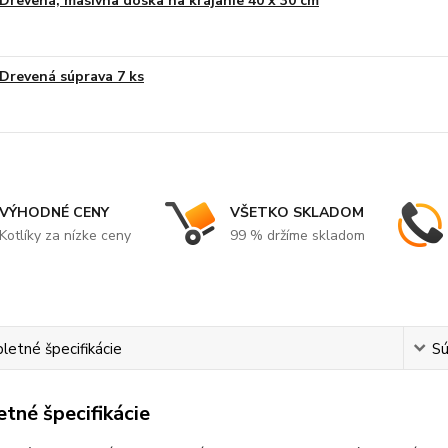
Drevená, masívna doska na krájanie 40 x 30 cm
Drevená súprava 7 ks
VÝHODNÉ CENY
VŠETKO SKLADOM
Kotlíky za nízke ceny
99 % držíme skladom
etné špecifikácie
Sú
tné špecifikácie