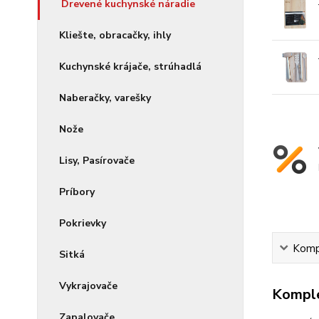
Drevené kuchynské náradie
Kliešte, obracačky, ihly
Kuchynské krájače, strúhadlá
Naberačky, varešky
Nože
Lisy, Pasírovače
Príbory
Pokrievky
Kompl
Sitká
Vykrajovače
Komple
Zapalovače