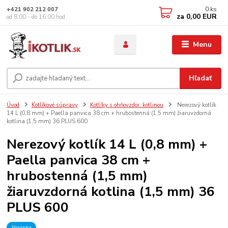
0
ks
+421 902 212 007
za
0,00 EUR
od 8:00 - do 16:00 hod
Menu
Hľadať
Úvod
Kotlíkové súpravy
Kotlíky s ohňovzdor. kotlinou
Nerezový kotlík
14 L (0,8 mm) + Paella panvica 38 cm + hrubostenná (1,5 mm) žiaruvzdorná
kotlina (1,5 mm) 36 PLUS 600
Nerezový kotlík 14 L (0,8 mm) +
Paella panvica 38 cm +
hrubostenná (1,5 mm)
žiaruvzdorná kotlina (1,5 mm) 36
PLUS 600
Novinka