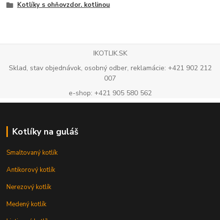
Kotlíky s ohňovzdor. kotlinou
IKOTLIK.SK
Sklad, stav objednávok, osobný odber, reklamácie: +421 902 212
007
e-shop: +421 905 580 562
Kotlíky na guláš
Smaltovaný kotlík
Antikorový kotlík
Nerezový kotlík
Medený kotlík