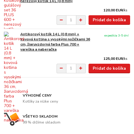
nerezový kotlík 14 L (0,8 mm)
120,00 EUR
/
ks
Pridať do košíka
Antikorový kotlík 14 L (0,8 mm) +
expedícia 3-5 dní
kovová kotlina s vysokými nožičkami 36
cm, žiaruvzdorná farba Plus 700 +
vareška a naberačka
125,00 EUR
/
ks
Pridať do košíka
VÝHODNÉ CENY
Kotlíky za nízke ceny
VŠETKO SKLADOM
99 % držíme skladom