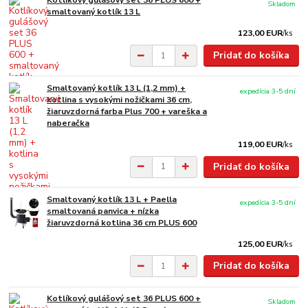
Kotlíkový gulášový set 36 PLUS 600 +
Skladom
smaltovaný kotlík 13 L
123,00 EUR
/
ks
Pridať do košíka
Smaltovaný kotlík 13 L (1,2 mm) +
expedícia 3-5 dní
kotlina s vysokými nožičkami 36 cm,
žiaruvzdorná farba Plus 700 + vareška a
naberačka
119,00 EUR
/
ks
Pridať do košíka
Smaltovaný kotlík 13 L + Paella
expedícia 3-5 dní
smaltovaná panvica + nízka
žiaruvzdorná kotlina 36 cm PLUS 600
125,00 EUR
/
ks
Pridať do košíka
Kotlíkový gulášový set 36 PLUS 600 +
Skladom