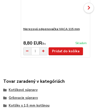
Nerezová odpenovačka VACA 115 mm
Smaltovaná
8,80 EUR
6,50 EU
Skladom
/
ks
Pridať do košíka
Tovar zaradený v kategóriách
Kotlíkové súpravy
Grilovacie súpravy
Kotlíky s 1,5 mm kotlinou