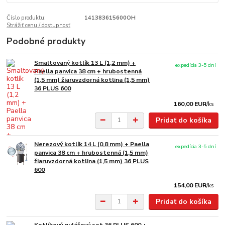
Číslo produktu:
141383615600OH
Strážiť cenu / dostupnosť
Podobné produkty
Smaltovaný kotlík 13 L (1,2 mm) +
expedícia 3-5 dní
Paella panvica 38 cm + hrubostenná
(1,5 mm) žiaruvzdorná kotlina (1,5 mm)
36 PLUS 600
160,00 EUR
/
ks
Pridať do košíka
Nerezový kotlík 14 L (0,8 mm) + Paella
expedícia 3-5 dní
panvica 38 cm + hrubostenná (1,5 mm)
žiaruvzdorná kotlina (1,5 mm) 36 PLUS
600
154,00 EUR
/
ks
Pridať do košíka