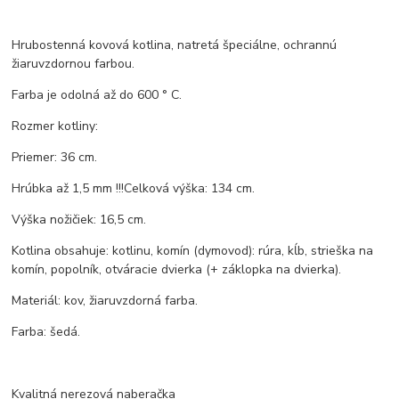
Hrubostenná kovová kotlina, natretá špeciálne, ochrannú
žiaruvzdornou farbou.
Farba je odolná až do 600 ° C.
Rozmer kotliny:
Priemer: 36 cm.
Hrúbka až 1,5 mm !!!Celková výška: 134 cm.
Výška nožičiek: 16,5 cm.
Kotlina obsahuje: kotlinu, komín (dymovod): rúra, kĺb, strieška na
komín, popolník, otváracie dvierka (+ záklopka na dvierka).
Materiál: kov, žiaruvzdorná farba.
Farba: šedá.
Kvalitná nerezová naberačka