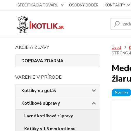
ŠPECIFIKÁCIA TOVARU
OSOBNÝ ODBER
KONTAKTY
AKCIE A ZĽAVY
Úvod
K
STRONG 4
DOPRAVA ZDARMA
Mede
žiar
VARENIE V PRÍRODE
Kotlíky na guláš
Novinka
Kotlíkové súpravy
Lacné kotlíkové súpravy
Kotlíky s 1,5 mm kotlinou