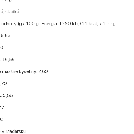
á, sladká
hodnoty (g / 100 g) Energia: 1290 kJ (311 kcal) / 100 g
16,53
10
: 16,56
 mastné kyseliny: 2,69
3,79
 39,58
,77
03
 v Maďarsku