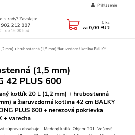
Prihlásenie
e si rady? Zavolajte.
0
ks
 902 212 007
za
0,00 EUR
0 - do 16:00 hod
1,2 mm) + hrubostenná (1,5 mm) žiaruvzdorná kotlina BALKY
ostenná (1,5 mm)
G 42 PLUS 600
ný kotlík 20 L (1,2 mm) + hrubostenná
 mm) a žiaruvzdorná kotlina 42 cm BALKY
NG PLUS 600 + nerezová pokrievka
 + varecha
ová súprava obsahuje: Medený kotlík. Objem: 20 L. Veľkosť: