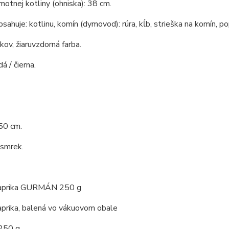
otnej kotliny (ohniska): 38 cm.
bsahuje: kotlinu, komín (dymovod): rúra, kĺb, strieška na komín, po
 kov, žiaruvzdorná farba.
á / čierna.
50 cm.
 smrek.
paprika GURMÁN 250 g
aprika, balená vo vákuovom obale
 250 g