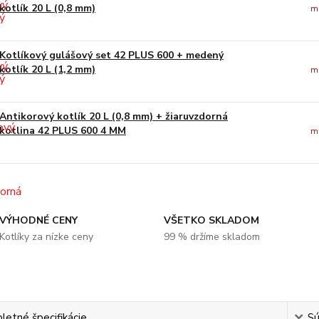
kotlík 20 L (0,8 mm)
m
Kotlíkový gulášový set 42 PLUS 600 + medený
kotlík 20 L (1,2 mm)
m
Antikorový kotlík 20 L (0,8 mm) + žiaruvzdorná
kotlina 42 PLUS 600 4 MM
m
VÝHODNÉ CENY
VŠETKO SKLADOM
Kotlíky za nízke ceny
99 % držíme skladom
etné špecifikácie
Sú