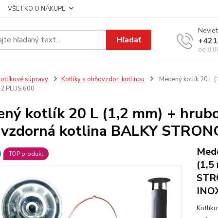
VŠETKO O NÁKUPE
Neviet
Hľadať
+421
od 8:0
otlíkové súpravy
Kotlíky s ohňovzdor. kotlinou
Medený kotlík 20 L (
2 PLUS 600
ný kotlík 20 L (1,2 mm) + hrub
uvzdorná kotlina BALKY STRON
Mede
TOP produkt
(1,5
STRO
INOX
Kotlík