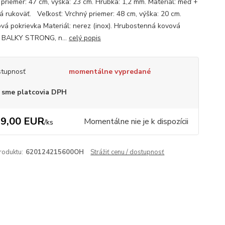
 priemer: 47 cm, výška: 23 cm. Hrúbka: 1,2 mm. Materiál: meď +
 rukoväť. Veľkosť: Vrchný priemer: 48 cm, výška: 20 cm.
vá pokrievka Materiál: nerez (inox). Hrubostenná kovová
a BALKY STRONG, n...
celý popis
tupnosť
momentálne vypredané
 sme platcovia DPH
9,00 EUR
Momentálne nie je k dispozícii
/
ks
roduktu:
620124215600OH
Strážiť cenu / dostupnosť