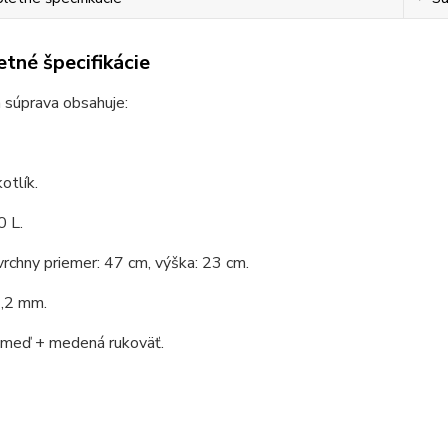
tné špecifikácie
 súprava obsahuje:
otlík.
0 L.
vrchny priemer: 47 cm, výška: 23 cm.
1,2 mm.
: meď + medená rukoväť.