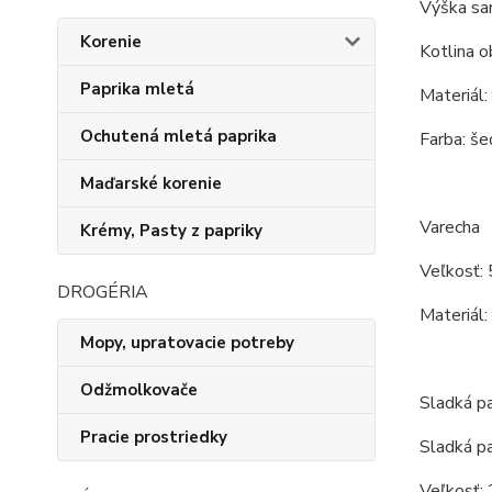
Výška sam
Korenie
Kotlina o
Paprika mletá
Materiál:
Ochutená mletá paprika
Farba: šed
Maďarské korenie
Varecha
Krémy, Pasty z papriky
Veľkosť: 
DROGÉRIA
Materiál:
Mopy, upratovacie potreby
Odžmolkovače
Sladká 
Pracie prostriedky
Sladká p
Veľkosť: