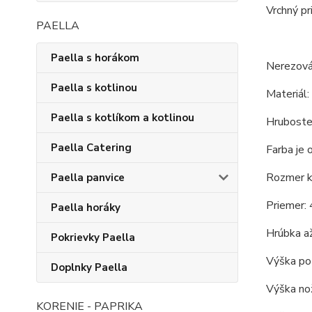
Vrchný pr
PAELLA
Paella s horákom
Nerezová
Paella s kotlinou
Materiál: 
Paella s kotlíkom a kotlinou
Hruboste
Paella Catering
Farba je 
Rozmer ko
Paella panvice
Priemer: 
Paella horáky
Hrúbka až
Pokrievky Paella
Výška po 
Doplnky Paella
Výška nož
KORENIE - PAPRIKA