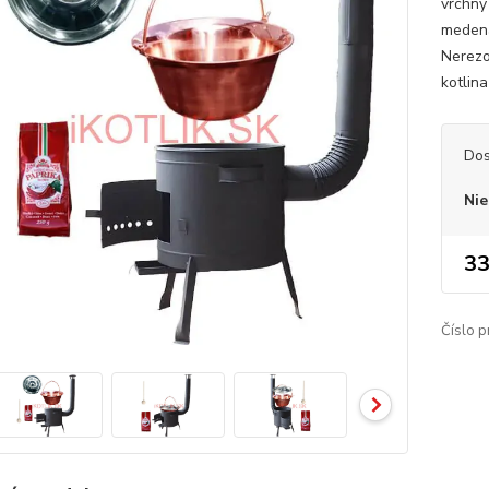
vrchny
medená
Nerezo
kotlin
Dos
Nie
33
Číslo p