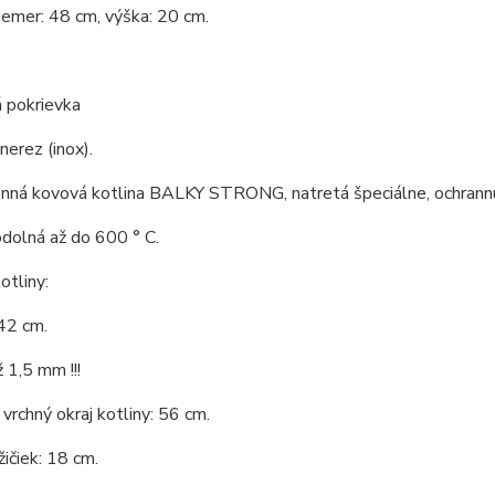
iemer: 48 cm, výška: 20 cm.
 pokrievka
nerez (inox).
nná kovová kotlina BALKY STRONG, natretá špeciálne, ochrannú 
odolná až do 600 ° C.
tliny:
42 cm.
 1,5 mm !!!
vrchný okraj kotliny: 56 cm.
ičiek: 18 cm.