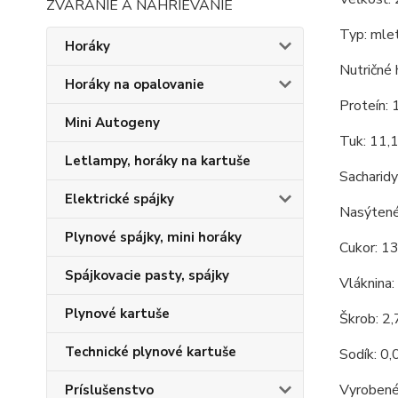
ZVÁRANIE A NAHRIEVANIE
Typ: mlet
Horáky
Nutričné 
Horáky na opalovanie
Proteín: 
Mini Autogeny
Tuk: 11,
Letlampy, horáky na kartuše
Sacharidy
Elektrické spájky
Nasýtené
Plynové spájky, mini horáky
Cukor: 1
Spájkovacie pasty, spájky
Vláknina:
Plynové kartuše
Škrob: 2
Technické plynové kartuše
Sodík: 0,
Vyrobené
Príslušenstvo