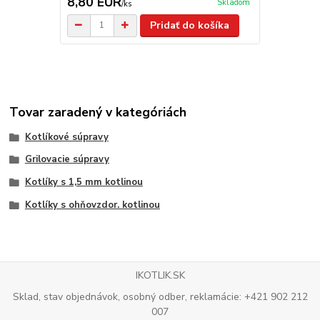
8,80 EUR
6,50 EU
Skladom
/
ks
Pridať do košíka
Tovar zaradený v kategóriách
Kotlíkové súpravy
Grilovacie súpravy
Kotlíky s 1,5 mm kotlinou
Kotlíky s ohňovzdor. kotlinou
IKOTLIK.SK
Sklad, stav objednávok, osobný odber, reklamácie: +421 902 212
007