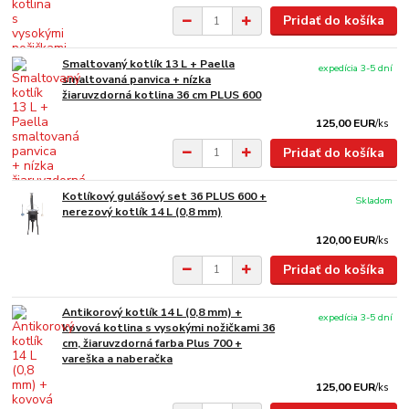
Pridať do košíka
Smaltovaný kotlík 13 L + Paella
expedícia 3-5 dní
smaltovaná panvica + nízka
žiaruvzdorná kotlina 36 cm PLUS 600
125,00 EUR
/
ks
Pridať do košíka
Kotlíkový gulášový set 36 PLUS 600 +
Skladom
nerezový kotlík 14 L (0,8 mm)
120,00 EUR
/
ks
Pridať do košíka
Antikorový kotlík 14 L (0,8 mm) +
expedícia 3-5 dní
kovová kotlina s vysokými nožičkami 36
cm, žiaruvzdorná farba Plus 700 +
vareška a naberačka
125,00 EUR
/
ks