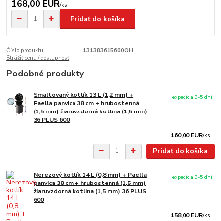
168,00 EUR
/
ks
Pridať do košíka
Číslo produktu:
131383615600OH
Strážiť cenu / dostupnosť
Podobné produkty
Smaltovaný kotlík 13 L (1,2 mm) +
expedícia 3-5 dní
Paella panvica 38 cm + hrubostenná
(1,5 mm) žiaruvzdorná kotlina (1,5 mm)
36 PLUS 600
160,00 EUR
/
ks
Pridať do košíka
Nerezový kotlík 14 L (0,8 mm) + Paella
expedícia 3-5 dní
panvica 38 cm + hrubostenná (1,5 mm)
žiaruvzdorná kotlina (1,5 mm) 36 PLUS
600
158,00 EUR
/
ks