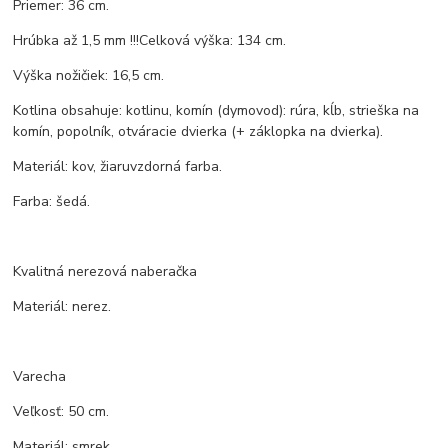
Priemer: 36 cm.
Hrúbka až 1,5 mm !!!Celková výška: 134 cm.
Výška nožičiek: 16,5 cm.
Kotlina obsahuje: kotlinu, komín (dymovod): rúra, kĺb, strieška na
komín, popolník, otváracie dvierka (+ záklopka na dvierka).
Materiál: kov, žiaruvzdorná farba.
Farba: šedá.
Kvalitná nerezová naberačka
Materiál: nerez.
Varecha
Veľkosť: 50 cm.
Materiál: smrek.