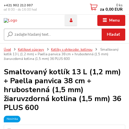
0
ks
+421 902 212 007
za
0,00 EUR
od 8:00 - do 16:00 hod
Menu
Hľadať
Úvod
Kotlíkové súpravy
Kotlíky s ohňovzdor. kotlinou
Smaltovaný
kotlík 13 L (1,2 mm) + Paella panvica 38 cm + hrubostenná (1,5 mm)
žiaruvzdorná kotlina (1,5 mm) 36 PLUS 600
Smaltovaný kotlík 13 L (1,2 mm)
+ Paella panvica 38 cm +
hrubostenná (1,5 mm)
žiaruvzdorná kotlina (1,5 mm) 36
PLUS 600
Novinka