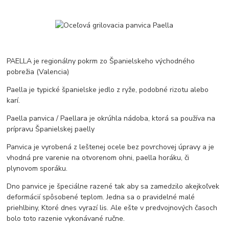
PAELLA je regionálny pokrm zo Španielskeho východného
pobrežia (Valencia)
Paella je typické španielske jedlo z ryže, podobné rizotu alebo
karí.
Paella panvica / Paellara je okrúhla nádoba, ktorá sa používa na
prípravu Španielskej paelly
Panvica je vyrobená z leštenej ocele bez povrchovej úpravy a je
vhodná pre varenie na otvorenom ohni, paella horáku, či
plynovom sporáku.
Dno panvice je špeciálne razené tak aby sa zamedzilo akejkoľvek
deformácií spôsobené teplom. Jedna sa o pravidelné malé
priehlbiny, Ktoré dnes vyrazí lis. Ale ešte v predvojnových časoch
bolo toto razenie vykonávané ručne.