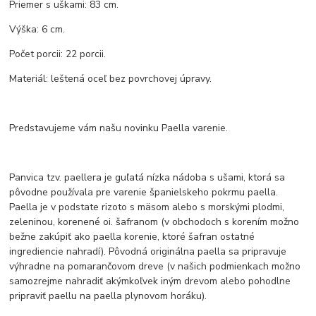
Priemer s uškami: 83 cm.
Výška: 6 cm.
Počet porcii: 22 porcii.
Materiál: leštená oceľ bez povrchovej úpravy.
Predstavujeme vám našu novinku Paella varenie.
Panvica tzv. paellera je guľatá nízka nádoba s ušami, ktorá sa
pôvodne používala pre varenie španielskeho pokrmu paella.
Paella je v podstate rizoto s mäsom alebo s morskými plodmi,
zeleninou, korenené oi. šafranom (v obchodoch s korením možno
bežne zakúpiť ako paella korenie, ktoré šafran ostatné
ingrediencie nahradí). Pôvodná originálna paella sa pripravuje
výhradne na pomarančovom dreve (v našich podmienkach možno
samozrejme nahradiť akýmkoľvek iným drevom alebo pohodlne
pripraviť paellu na paella plynovom horáku).