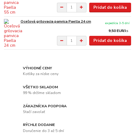
Pridať do košíka
Oceľová grilovacia panvica Paella 24 cm
expedícia 3-5 dní
9,50 EUR
/
ks
Pridať do košíka
VÝHODNÉ CENY
Kotlíky za nízke ceny
VŠETKO SKLADOM
99 % držíme skladom
ZÁKAZNÍCKA PODPORA
Stačí zavolať
RÝCHLE DODANIE
Doručenie do 3 až 5 dní