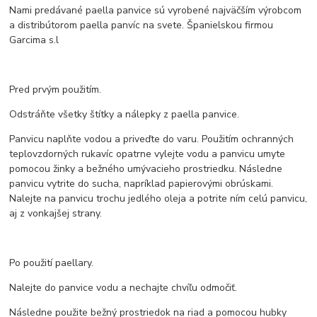
Nami predávané paella panvice sú vyrobené najväčším výrobcom
a distribútorom paella panvíc na svete. Španielskou firmou
Garcima s.l
Pred prvým použitím.
Odstráňte všetky štítky a nálepky z paella panvice.
Panvicu naplňte vodou a priveďte do varu. Použitím ochranných
teplovzdorných rukavíc opatrne vylejte vodu a panvicu umyte
pomocou žinky a bežného umývacieho prostriedku. Následne
panvicu vytrite do sucha, napríklad papierovými obrúskami.
Nalejte na panvicu trochu jedlého oleja a potrite ním celú panvicu,
aj z vonkajšej strany.
Po použití paellary.
Nalejte do panvice vodu a nechajte chvíľu odmočiť.
Následne použite bežný prostriedok na riad a pomocou hubky