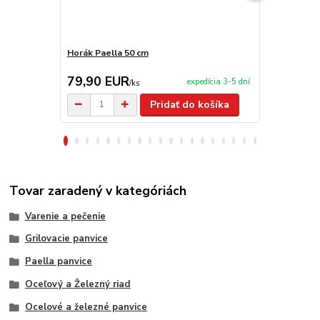
Horák Paella 50 cm
Servírovacia
79,90 EUR
2,90 EU
expedícia 3-5 dní
/
ks
Pridať do košíka
Tovar zaradený v kategóriách
Varenie a pečenie
Grilovacie panvice
Paella panvice
Oceľový a Železný riad
Ocelové a železné panvice