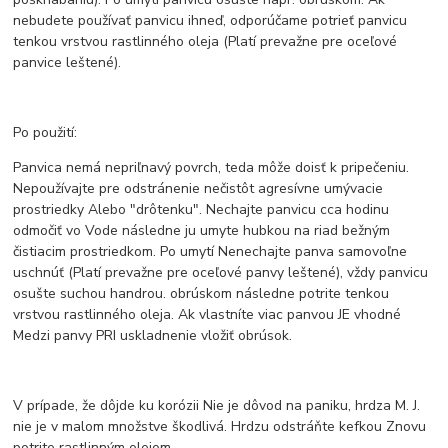
nebudete používať panvicu ihneď, odporúčame potrieť panvicu
tenkou vrstvou rastlinného oleja (Platí prevažne pre oceľové
panvice leštené).
Po použití:
Panvica nemá nepriľnavý povrch, teda môže doisť k pripečeniu.
Nepoužívajte pre odstránenie nečistôt agresívne umývacie
prostriedky Alebo "drôtenku". Nechajte panvicu cca hodinu
odmočiť vo Vode následne ju umyte hubkou na riad bežným
čistiacim prostriedkom. Po umytí Nenechajte panva samovoľne
uschnúť (Platí prevažne pre oceľové panvy leštené), vždy panvicu
osušte suchou handrou. obrúskom následne potrite tenkou
vrstvou rastlinného oleja. Ak vlastníte viac panvou JE vhodné
Medzi panvy PRI uskladnenie vložiť obrúsok.
V prípade, že dôjde ku korózii Nie je dôvod na paniku, hrdza M. J.
nie je v malom množstve škodlivá. Hrdzu odstráňte kefkou Znovu
potrite rastlinným olejom.