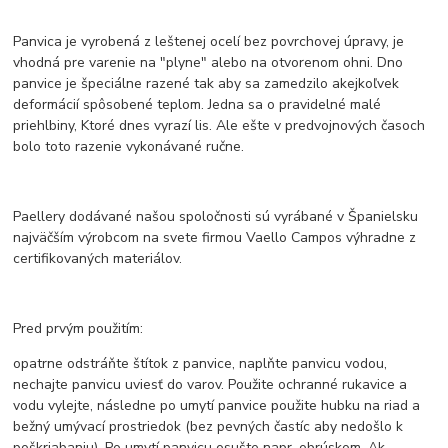
Panvica je vyrobená z leštenej ocelí bez povrchovej úpravy, je
vhodná pre varenie na "plyne" alebo na otvorenom ohni. Dno
panvice je špeciálne razené tak aby sa zamedzilo akejkoľvek
deformácií spôsobené teplom. Jedna sa o pravidelné malé
priehlbiny, Ktoré dnes vyrazí lis. Ale ešte v predvojnových časoch
bolo toto razenie vykonávané ručne.
Paellery dodávané našou spoločnosti sú vyrábané v Španielsku
najväčším výrobcom na svete firmou Vaello Campos výhradne z
certifikovaných materiálov.
Pred prvým použitím:
opatrne odstráňte štítok z panvice, naplňte panvicu vodou,
nechajte panvicu uviesť do varov. Použite ochranné rukavice a
vodu vylejte, následne po umytí panvice použite hubku na riad a
bežný umývací prostriedok (bez pevných častíc aby nedošlo k
poškriabaniu). Po umytí panvicu osušte napr. obrúskom. Ak