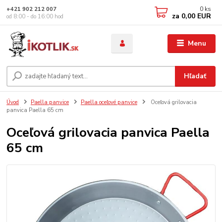
0
ks
+421 902 212 007
za
0,00 EUR
od 8:00 - do 16:00 hod
Menu
Hľadať
Úvod
Paella panvice
Paella oceľové panvice
Oceľová grilovacia
panvica Paella 65 cm
Oceľová grilovacia panvica Paella
65 cm