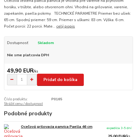
Oceľová leštená paella panvica je vhodná pre varenie na plynovom
horáku, v trúbte, alebo otvorenom ohni. Vhodná na grilovanie, varenie,
zapekaním, paella pokrmy. TECHNICKÉ PARAMETRE Priemer bez ušiek:
65 cm. Spodný priemer: 59 cm. Priemer s uškami: 83 cm. Výška: 6 cm.
Počet porcii: 22 porcii. Mate...
celý popis
Dostupnosť
Skladom
Nie sme platcovia DPH
49,90 EUR
/
ks
Pridať do košíka
Číslo produktu:
P0165
Strážiť cenu / dostupnosť
Podobné produkty
Oceľová grilovacia panvica Paella 46 cm
expedícia 3-5 dní
25,00 EUR
/
ks