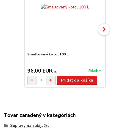
Smaltovaný kotol 100 L
Horák 7 kW 
príslušenst
96,00 EUR
65,00 E
Skladom
/
ks
Pridať do košíka
Tovar zaradený v kategóriách
Súpravy na zabíjačku