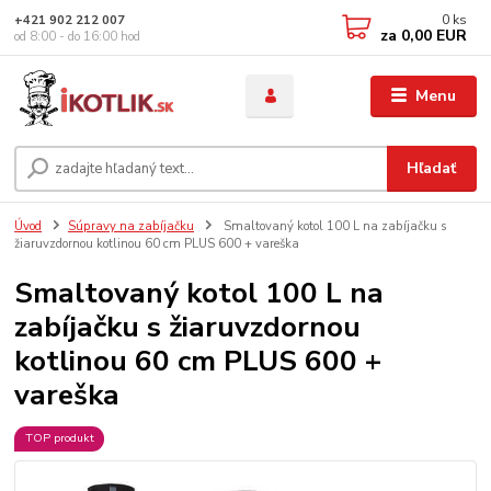
0
ks
+421 902 212 007
za
0,00 EUR
od 8:00 - do 16:00 hod
Menu
Hľadať
Úvod
Súpravy na zabíjačku
Smaltovaný kotol 100 L na zabíjačku s
žiaruvzdornou kotlinou 60 cm PLUS 600 + vareška
Smaltovaný kotol 100 L na
zabíjačku s žiaruvzdornou
kotlinou 60 cm PLUS 600 +
vareška
TOP produkt