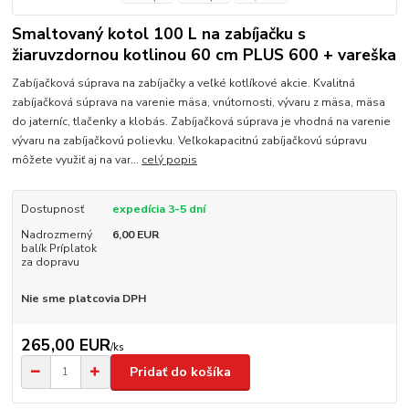
Smaltovaný kotol 100 L na zabíjačku s
žiaruvzdornou kotlinou 60 cm PLUS 600 + vareška
Zabíjačková súprava na zabíjačky a veľké kotlíkové akcie. Kvalitná
zabíjačková súprava na varenie mäsa, vnútornosti, vývaru z mäsa, mäsa
do jaterníc, tlačenky a klobás. Zabíjačková súprava je vhodná na varenie
vývaru na zabíjačkovú polievku. Veľkokapacitnú zabíjačkovú súpravu
môžete využiť aj na var...
celý popis
Dostupnosť
expedícia 3-5 dní
Nadrozmerný
6,00 EUR
balík Príplatok
za dopravu
Nie sme platcovia DPH
265,00 EUR
/
ks
Pridať do košíka