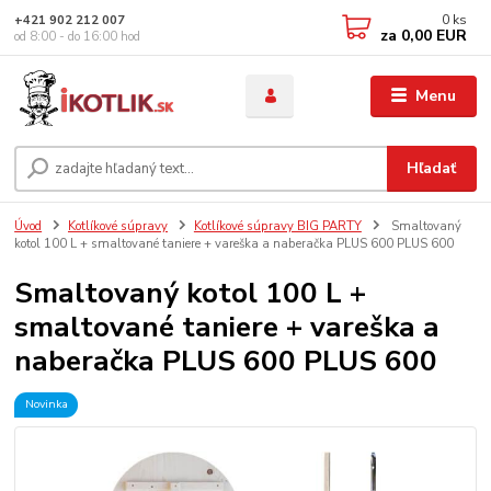
0
ks
+421 902 212 007
za
0,00 EUR
od 8:00 - do 16:00 hod
Menu
Hľadať
Úvod
Kotlíkové súpravy
Kotlíkové súpravy BIG PARTY
Smaltovaný
kotol 100 L + smaltované taniere + vareška a naberačka PLUS 600 PLUS 600
Smaltovaný kotol 100 L +
smaltované taniere + vareška a
naberačka PLUS 600 PLUS 600
Novinka