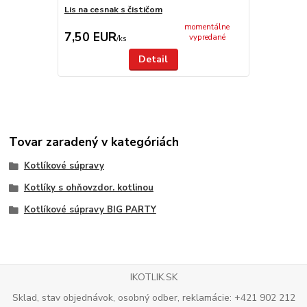
Lis na cesnak s čističom
Smaltovaný s
momentálne
7,50 EUR
6,90 EU
vypredané
/
ks
Detail
Tovar zaradený v kategóriách
Kotlíkové súpravy
Kotlíky s ohňovzdor. kotlinou
Kotlíkové súpravy BIG PARTY
IKOTLIK.SK
Sklad, stav objednávok, osobný odber, reklamácie: +421 902 212