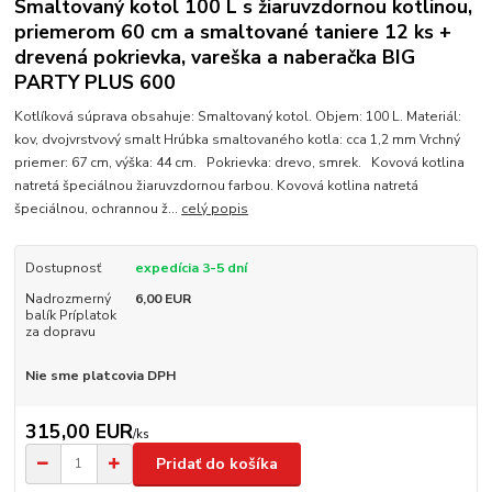
Smaltovaný kotol 100 L s žiaruvzdornou kotlinou,
priemerom 60 cm a smaltované taniere 12 ks +
drevená pokrievka, vareška a naberačka BIG
PARTY PLUS 600
Kotlíková súprava obsahuje: Smaltovaný kotol. Objem: 100 L. Materiál:
kov, dvojvrstvový smalt Hrúbka smaltovaného kotla: cca 1,2 mm Vrchný
priemer: 67 cm, výška: 44 cm. Pokrievka: drevo, smrek. Kovová kotlina
natretá špeciálnou žiaruvzdornou farbou. Kovová kotlina natretá
špeciálnou, ochrannou ž...
celý popis
Dostupnosť
expedícia 3-5 dní
Nadrozmerný
6,00 EUR
balík Príplatok
za dopravu
Nie sme platcovia DPH
315,00 EUR
/
ks
Pridať do košíka