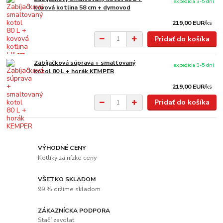
expedícia 3-5 dní
kovová kotlina 58 cm + dymovod
219,00 EUR
/
ks
Pridať do košíka
Zabíjačková súprava + smaltovaný
expedícia 3-5 dní
kotol 80 L + horák KEMPER
219,00 EUR
/
ks
Pridať do košíka
VÝHODNÉ CENY
Kotlíky za nízke ceny
VŠETKO SKLADOM
99 % držíme skladom
ZÁKAZNÍCKA PODPORA
Stačí zavolať