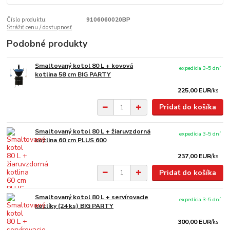
Číslo produktu:
9106060020BP
Strážiť cenu / dostupnosť
Podobné produkty
Smaltovaný kotol 80 L + kovová
expedícia 3-5 dní
kotlina 58 cm BIG PARTY
225,00 EUR
/
ks
Pridať do košíka
Smaltovaný kotol 80 L + žiaruvzdorná
expedícia 3-5 dní
kotlina 60 cm PLUS 600
237,00 EUR
/
ks
Pridať do košíka
Smaltovaný kotol 80 L + servírovacie
expedícia 3-5 dní
kotlíky (24 ks) BIG PARTY
300,00 EUR
/
ks