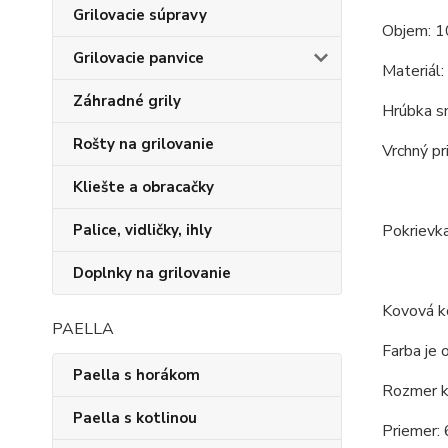
Grilovacie súpravy
Objem: 1
Grilovacie panvice
Materiál:
Záhradné grily
Hrúbka s
Rošty na grilovanie
Vrchný pr
Kliešte a obracačky
Pokrievka
Palice, vidličky, ihly
Doplnky na grilovanie
Kovová ko
PAELLA
Farba je 
Paella s horákom
Rozmer ko
Paella s kotlinou
Priemer: 