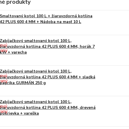
é produkty
Smaltovaný kotol 100 L + žiaruvzdorná kotlina
42 PLUS 600 4 MM + Nádoba na masť 10 L
Zabíjačkový smaltovaný kotol 100 L,
žiaruvzdorná kotlina 42 PLUS 600 4 MM, horák 7
kW + varecha
Zabíjačkový smaltovaný kotol 100 L,
žiaruvzdorná kotlina 42 PLUS 600 4 MM + sladká
paprika GURMÁN 250 g
Zabíjačkový smaltovaný kotol 100 L,
žiaruvzdorná kotlina 42 PLUS 600 4 MM, drevená
pokrievka + vareška