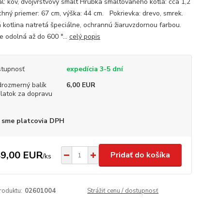
ál: kov, dvojvrstvový smalt Hrúbka smaltovaného kotla: cca 1,2
hný priemer: 67 cm, výška: 44 cm. Pokrievka: drevo, smrek.
 kotlina natretá špeciálne, ochrannú žiaruvzdornou farbou.
e odolná až do 600 °...
celý popis
tupnosť
expedícia 3-5 dní
rozmerný balík
6,00 EUR
platok za dopravu
 sme platcovia DPH
9,00 EUR
Pridať do košíka
/
ks
roduktu:
02601004
Strážiť cenu / dostupnosť