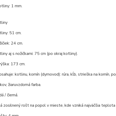
tliny: 1 mm.
liny
liny: 51 cm.
ičiek: 24 cm.
liny aj s nožičkami: 75 cm (po okraj kotliny).
výška: 173 cm.
bsahuje: kotlinu, komín (dymovod): rúra, kĺb, strieška na komín, po
 kov, žiaruvzdorná farba.
á / čierná.
á zosilnený rošt na popol v mieste, kde vzniká najväčšia teplota 
oštu: 4 mm.