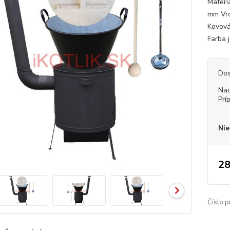
Materi
mm Vrc
Kovová
Farba j
Dos
Nad
Prí
Nie
28
Číslo p