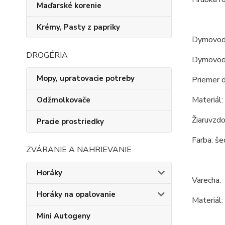
Maďarské korenie
Krémy, Pasty z papriky
Dymovod
DROGÉRIA
Dymovod o
Mopy, upratovacie potreby
Priemer 
Materiál:
Odžmolkovače
Žiaruvzdo
Pracie prostriedky
Farba: še
ZVÁRANIE A NAHRIEVANIE
Horáky
Varecha.
Horáky na opalovanie
Materiál:
Mini Autogeny