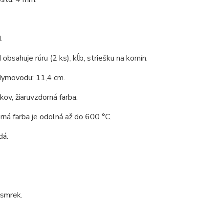
.
bsahuje rúru (2 ks), kĺb, striešku na komín.
dymovodu: 11,4 cm.
 kov, žiaruvzdorná farba.
rná farba je odolná až do 600 °C.
dá.
 smrek.