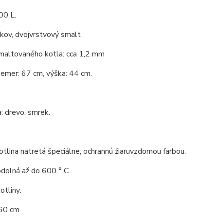
00 L.
 kov, dvojvrstvový smalt
maltovaného kotla: cca 1,2 mm
iemer: 67 cm, výška: 44 cm.
: drevo, smrek.
tlina natretá špeciálne, ochrannú žiaruvzdornou farbou.
odolná až do 600 ° C.
tliny:
60 cm.