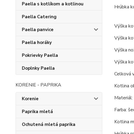
Paella s kotlíkom a kotlinou
Hrúbka ko
Paella Catering
Výška kot
Paella panvice
Výška kot
Paella horáky
Výška nož
Pokrievky Paella
Výška kot
Doplnky Paella
Celková 
KORENIE - PAPRIKA
Kotlina o
Materiál:
Korenie
Farba: šed
Paprika mletá
Kotlina m
Ochutená mletá paprika
Hrúbka r