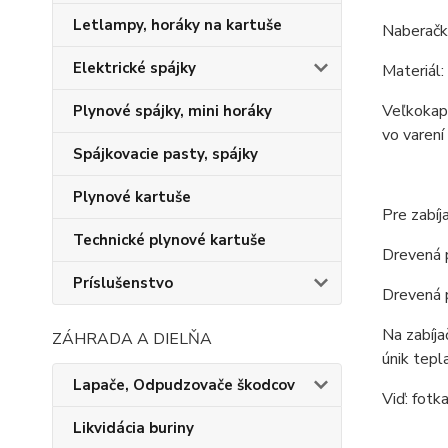
Letlampy, horáky na kartuše
Naberačk
Elektrické spájky
Materiál:
Veľkokapa
Plynové spájky, mini horáky
vo varení
Spájkovacie pasty, spájky
Plynové kartuše
Pre zabíj
Technické plynové kartuše
Drevená p
Príslušenstvo
Drevená p
Na zabíja
ZÁHRADA A DIELŇA
únik tepl
Lapače, Odpudzovače škodcov
Viď: fotka
Likvidácia buriny