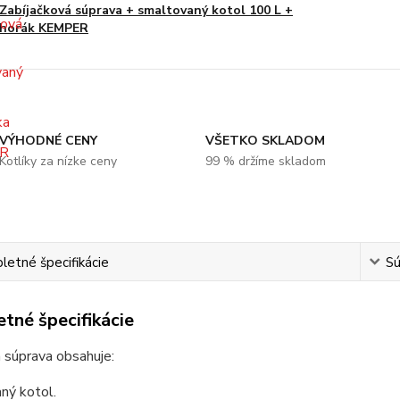
Zabíjačková súprava + smaltovaný kotol 100 L +
horák KEMPER
VÝHODNÉ CENY
VŠETKO SKLADOM
Kotlíky za nízke ceny
99 % držíme skladom
etné špecifikácie
Sú
tné špecifikácie
 súprava obsahuje:
ný kotol.