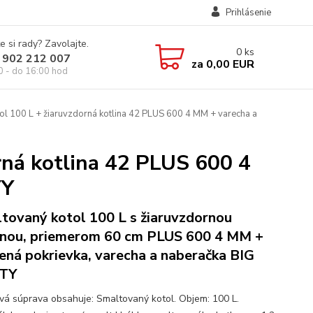
Prihlásenie
e si rady? Zavolajte.
0
ks
 902 212 007
za
0,00 EUR
0 - do 16:00 hod
l 100 L + žiaruvzdorná kotlina 42 PLUS 600 4 MM + varecha a
rná kotlina 42 PLUS 600 4
TY
tovaný kotol 100 L s žiaruvzdornou
inou, priemerom 60 cm PLUS 600 4 MM +
ená pokrievka, varecha a naberačka BIG
TY
ová súprava obsahuje: Smaltovaný kotol. Objem: 100 L.