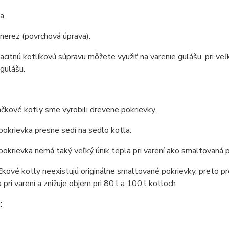
a.
 nerez (povrchová úprava).
citnú kotlíkovú súpravu môžete využiť na varenie gulášu, pri veľ
 gulášu.
ačkové kotly sme vyrobili drevene pokrievky.
okrievka presne sedí na sedlo kotla.
okrievka nemá taký veľký únik tepla pri varení ako smaltovaná p
čkové kotly neexistujú originálne smaltované pokrievky, preto pr
a pri varení a znižuje objem pri 80 l a 100 l kotloch
: