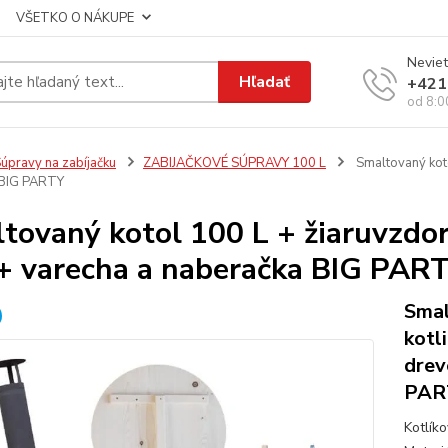
VŠETKO O NÁKUPE
Neviet
Hľadať
+421
od 8:0
úpravy na zabíjačku
ZABIJAČKOVÉ SÚPRAVY 100 L
Smaltovaný koto
 BIG PARTY
tovaný kotol 100 L + žiaruvzdo
 varecha a naberačka BIG PAR
Smal
kotl
drev
PAR
Kotlík