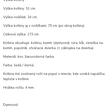
Výška kotliny: 51 cm.
Výška nožičiek: 24 cm.
Výška kotliny aj s nožičkami: 75 cm (po okraj kotliny).
Celková výška: 173 cm.
Kotlina obsahuje: kotlinu, komín (dymovod): rúra, kĺb, strieška na
komín, popolník, otváracie dvierka (+ záklopka na dvierka).
Materiál: kov, žiaruvzdorná farba.
Farba: šedá / čierná.
Kotlina má zosilnený rošt na popol v mieste, kde vzniká najväčšia
teplota v kotline.
Hrúbka roštu: 4 mm.
Dymovod.