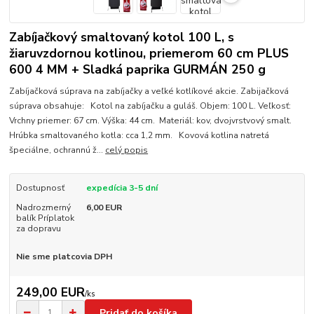
Zabíjačkový smaltovaný kotol 100 L, s
žiaruvzdornou kotlinou, priemerom 60 cm PLUS
600 4 MM + Sladká paprika GURMÁN 250 g
Zabíjačková súprava na zabíjačky a veľké kotlíkové akcie. Zabijačková
súprava obsahuje: Kotol na zabíjačku a guláš. Objem: 100 L. Veľkosť:
Vrchny priemer: 67 cm. Výška: 44 cm. Materiál: kov, dvojvrstvový smalt.
Hrúbka smaltovaného kotla: cca 1,2 mm. Kovová kotlina natretá
špeciálne, ochrannú ž...
celý popis
Dostupnosť
expedícia 3-5 dní
Nadrozmerný
6,00 EUR
balík Príplatok
za dopravu
Nie sme platcovia DPH
249,00 EUR
/
ks
Pridať do košíka