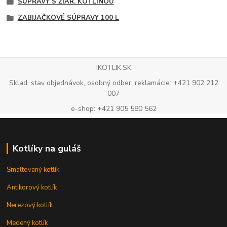
SÚPRAVY S ŽIAR. KOTLINOU
ZABIJAČKOVÉ SÚPRAVY 100 L
IKOTLIK.SK
Sklad, stav objednávok, osobný odber, reklamácie: +421 902 212
007
e-shop: +421 905 580 562
Kotlíky na guláš
Smaltovaný kotlík
Antikorový kotlík
Nerezový kotlík
Medený kotlík