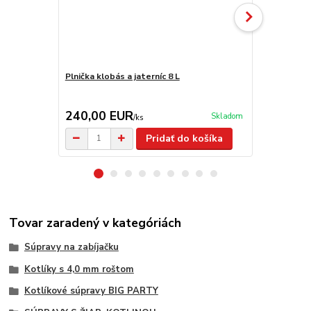
Plnička klobás a jaterníc 8 L
Nádoba na m
240,00 EUR
29,90 E
Skladom
/
ks
Pridať do košíka
Tovar zaradený v kategóriách
Súpravy na zabíjačku
Kotlíky s 4,0 mm roštom
Kotlíkové súpravy BIG PARTY