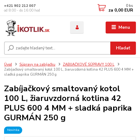
0
ks
+421 902 212 007
za
0,00 EUR
od 8:00 - do 16:00 hod
Menu
Hľadať
Úvod
Súpravy na zabíjačku
ZABIJAČKOVÉ SÚPRAVY 100 L
Zabíjačkový smaltovaný kotol 100 L, žiaruvzdorná kotlina 42 PLUS 600 4 MM +
sladká paprika GURMÁN 250 g
Zabíjačkový smaltovaný kotol
100 L, žiaruvzdorná kotlina 42
PLUS 600 4 MM + sladká paprika
GURMÁN 250 g
Novinka