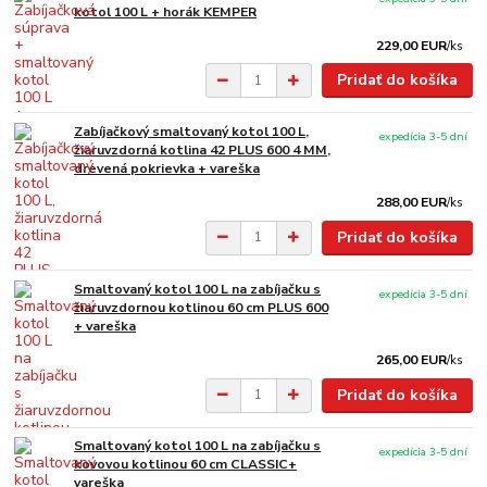
kotol 100 L + horák KEMPER
229,00 EUR
/
ks
Pridať do košíka
Zabíjačkový smaltovaný kotol 100 L,
expedícia 3-5 dní
žiaruvzdorná kotlina 42 PLUS 600 4 MM,
drevená pokrievka + vareška
288,00 EUR
/
ks
Pridať do košíka
Smaltovaný kotol 100 L na zabíjačku s
expedícia 3-5 dní
žiaruvzdornou kotlinou 60 cm PLUS 600
+ vareška
265,00 EUR
/
ks
Pridať do košíka
Smaltovaný kotol 100 L na zabíjačku s
expedícia 3-5 dní
kovovou kotlinou 60 cm CLASSIC+
vareška