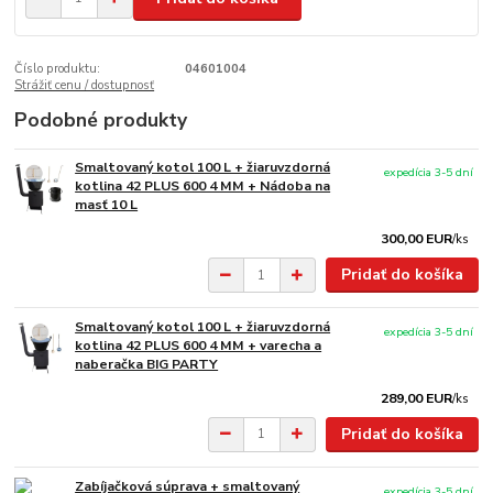
Číslo produktu:
04601004
Strážiť cenu / dostupnosť
Podobné produkty
Smaltovaný kotol 100 L + žiaruvzdorná
expedícia 3-5 dní
kotlina 42 PLUS 600 4 MM + Nádoba na
masť 10 L
300,00 EUR
/
ks
Pridať do košíka
Smaltovaný kotol 100 L + žiaruvzdorná
expedícia 3-5 dní
kotlina 42 PLUS 600 4 MM + varecha a
naberačka BIG PARTY
289,00 EUR
/
ks
Pridať do košíka
Zabíjačková súprava + smaltovaný
expedícia 3-5 dní