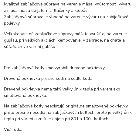
Kvalitná zabíjačkové súprava na varenie mäsa, vnútornosti, vývaru
z mäsa, mäsa do jaterníc, tlačenky a klobás.
Zabíjačková súprava je vhodná na varenie vývaru na zabíjačkové
polievky.
Veľkokapacitné zabíjačkové súpravy môžete využiť aj na varenie
gulášu, pri veľkých akciách, kempovanie, v záhrade, na chate a
súťažiach vo varení gulášu.
Pre zabíjačkové kotly sme vyrobili drevene pokrievky.
Drevená pokrievka presne sedí na sedlo kotla.
Drevená pokrievka nemá taký veľký únik tepla pri varení ako
smaltovaná pokrievka.
Na zabíjačkové kotly neexistujú originálne smaltované pokrievky,
preto presne nesedia na zabíjačkových kotloch, preto je veľký únik
tepla pri varení a znižuje objem pri 80 l a 100 l kotloch
Viď: fotka: