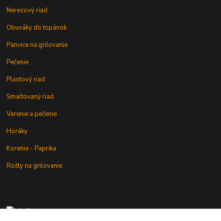
Nerezový riad
Obuváky do topánok
Panvice na grilovanie
Pečenie
Plastový riad
Smaltovaný riad
Varenie a pečenie
Horáky
Korenie - Paprika
Rošty na grilovanie
+421 902 212 007