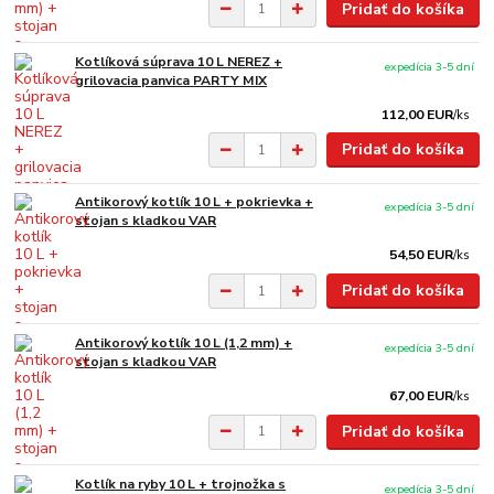
Pridať do košíka
Kotlíková súprava 10 L NEREZ +
expedícia 3-5 dní
grilovacia panvica PARTY MIX
112,00 EUR
/
ks
Pridať do košíka
Antikorový kotlík 10 L + pokrievka +
expedícia 3-5 dní
stojan s kladkou VAR
54,50 EUR
/
ks
Pridať do košíka
Antikorový kotlík 10 L (1,2 mm) +
expedícia 3-5 dní
stojan s kladkou VAR
67,00 EUR
/
ks
Pridať do košíka
Kotlík na ryby 10 L + trojnožka s
expedícia 3-5 dní