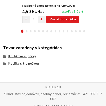
Maďarská zmes korenia na ryby 100 g
Maďarská zm
4,50 EUR
4,50 EU
expedícia 3-5 dní
/
ks
Pridať do košíka
Tovar zaradený v kategóriách
Kotlíkové súpravy
Kotlíky s trojnožkou
IKOTLIK.SK
Sklad, stav objednávok, osobný odber, reklamácie: +421 902 212
007