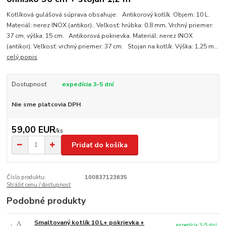
Kotlíková gulášová súprava obsahuje: Antikorový kotlík. Objem: 10 L.
Materiál: nerez INOX (antikor).. Veľkosť: hrúbka: 0,8 mm, Vrchný priemer:
37 cm, výška: 15 cm. Antikorová pokrievka. Materiál: nerez INOX
(antikor). Veľkosť: vrchný priemer: 37 cm. Stojan na kotlík. Výška: 1,25 m...
celý popis
Dostupnosť
expedícia 3-5 dní
Nie sme platcovia DPH
59,00 EUR
/
ks
Pridať do košíka
Číslo produktu:
100837123635
Strážiť cenu / dostupnosť
Podobné produkty
Smaltovaný kotlík 10 L+ pokrievka +
expedícia 3-5 dní