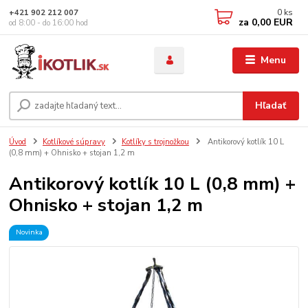
0
ks
+421 902 212 007
za
0,00 EUR
od 8:00 - do 16:00 hod
Menu
Hľadať
Úvod
Kotlíkové súpravy
Kotlíky s trojnožkou
Antikorový kotlík 10 L
(0,8 mm) + Ohnisko + stojan 1,2 m
Antikorový kotlík 10 L (0,8 mm) +
Ohnisko + stojan 1,2 m
Novinka