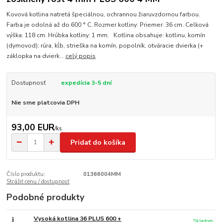
Kovová kotlina natretá špeciálnou, ochrannou žiaruvzdornou farbou.
Farba je odolná až do 600 ° C. Rozmer kotliny: Priemer: 36 cm. Celková
výška: 118 cm. Hrúbka kotliny: 1 mm. Kotlina obsahuje: kotlinu, komín
(dymovod): rúra, kĺb, strieška na komín, popolník, otváracie dvierka (+
záklopka na dvierk...
celý popis
Dostupnosť
expedícia 3-5 dní
Nie sme platcovia DPH
93,00 EUR
/
ks
Pridať do košíka
Číslo produktu:
01366004MM
Strážiť cenu / dostupnosť
Podobné produkty
Vysoká kotlina 36 PLUS 600 +
Skladom