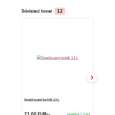
Súvisiaci tovar
12
Smaltovaný kotlík 13 L
Smaltovaný k
naberačka
21,00 EUR
27,50 E
expedícia 3-5 dní
/
ks