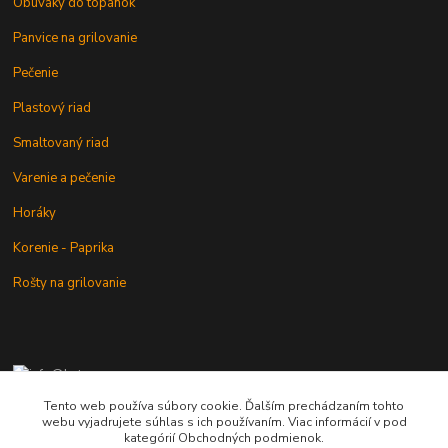
Obuváky do topánok
Panvice na grilovanie
Pečenie
Plastový riad
Smaltovaný riad
Varenie a pečenie
Horáky
Korenie - Paprika
Rošty na grilovanie
+421 902 212 007
od 8:00 - do 16:00 hod
Tento web používa súbory cookie. Ďalším prechádzaním tohto
webu vyjadrujete súhlas s ich používaním. Viac informácií v pod
info@kotlik.sk
kategórií Obchodných podmienok.