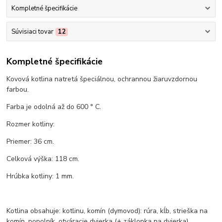
Kompletné špecifikácie
Súvisiaci tovar
12
Kompletné špecifikácie
Kovová kotlina natretá špeciálnou, ochrannou žiaruvzdornou
farbou.
Farba je odolná až do 600 ° C.
Rozmer kotliny:
Priemer: 36 cm.
Celková výška: 118 cm.
Hrúbka kotliny: 1 mm.
Kotlina obsahuje: kotlinu, komín (dymovod): rúra, kĺb, strieška na
komín, popolník, otváracie dvierka (+ záklopka na dvierka).