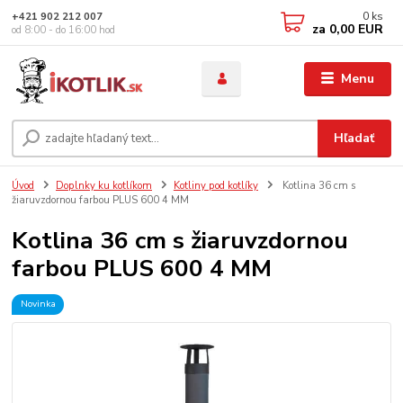
0
ks
+421 902 212 007
za
0,00 EUR
od 8:00 - do 16:00 hod
Menu
Hľadať
Úvod
Doplnky ku kotlíkom
Kotliny pod kotlíky
Kotlina 36 cm s
žiaruvzdornou farbou PLUS 600 4 MM
Kotlina 36 cm s žiaruvzdornou
farbou PLUS 600 4 MM
Novinka