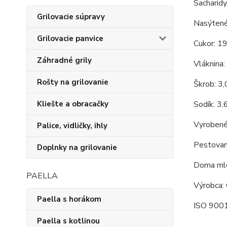
Sacharidy
Grilovacie súpravy
Nasýtené
Grilovacie panvice
Cukor: 1
Záhradné grily
Vláknina:
Rošty na grilovanie
Škrob: 3
Sodík: 3,
Kliešte a obracačky
Vyrobené
Palice, vidličky, ihly
Pestovan
Doplnky na grilovanie
Doma mle
PAELLA
Výrobca: 
Paella s horákom
ISO 9001
Paella s kotlinou