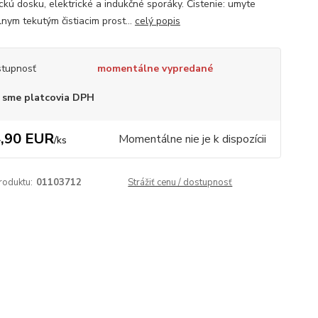
ckú dosku, elektrické a indukčné sporáky. Čistenie: umyte
lnym tekutým čistiacim prost...
celý popis
tupnosť
momentálne vypredané
 sme platcovia DPH
,90 EUR
Momentálne nie je k dispozícii
/
ks
roduktu:
01103712
Strážiť cenu / dostupnosť