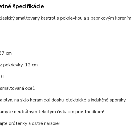
tné špecifikácie
klasický smaltovaný kastról s pokrievkou a s paprikovým korením
37 cm.
 pokrievky: 12 cm.
0 L.
 smaltovaná oceľ.
 plyn, na sklo keramickú dosku, elektrické a indukčné sporáky.
 umyte neutrálnym tekutým čistiacim prostriedkom!
jte drôtenky a ostré náradie!