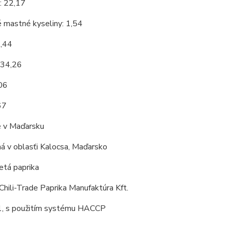
: 22,17
 mastné kyseliny: 1,54
9,44
 34,26
,06
67
 v Maďarsku
á v oblasťi Kalocsa, Maďarsko
tá paprika
Chili-Trade Paprika Manufaktúra Kft.
, s použitím systému HACCP