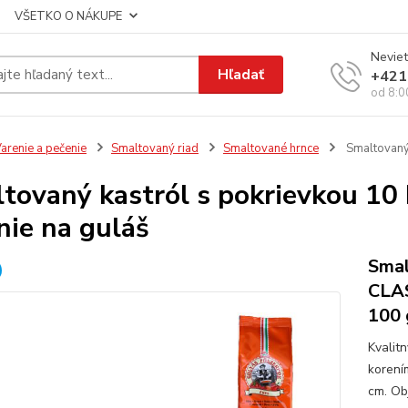
VŠETKO O NÁKUPE
Neviet
Hľadať
+421
od 8:0
arenie a pečenie
Smaltovaný riad
Smaltované hrnce
Smaltovaný 
tovaný kastról s pokrievkou 10
nie na guláš
Smal
CLAS
100 
Kvalit
korení
cm. Ob