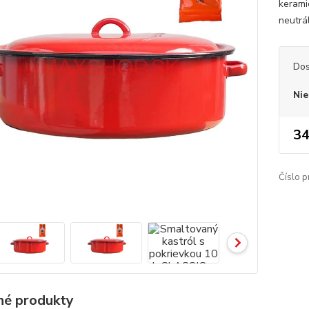
kerami
neutrá
Dos
Nie
34
Číslo p
é produkty