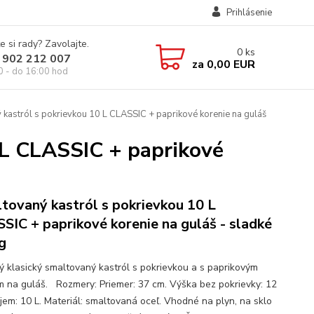
Prihlásenie
e si rady? Zavolajte.
0
ks
 902 212 007
za
0,00 EUR
0 - do 16:00 hod
kastról s pokrievkou 10 L CLASSIC + paprikové korenie na guláš
 L CLASSIC + paprikové
tovaný kastról s pokrievkou 10 L
SIC + paprikové korenie na guláš - sladké
g
ný klasický smaltovaný kastról s pokrievkou a s paprikovým
m na guláš. Rozmery: Priemer: 37 cm. Výška bez pokrievky: 12
jem: 10 L. Materiál: smaltovaná oceľ. Vhodné na plyn, na sklo