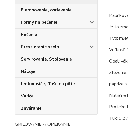
Flambovanie, ohrievanie
Paprikové
Formy na pečenie
Je to zme
Pečenie
Typ: mlet
Prestieranie stola
Veľkosť:
Servírovanie, Stolovanie
Obal: vá
Nápoje
Zloženie:
paprika, 
Jedlonosiče, fľaše na pitie
Nutričné 
Variče
Proteín: 
Zaváranie
Tuk: 9,8
GRILOVANIE A OPEKANIE