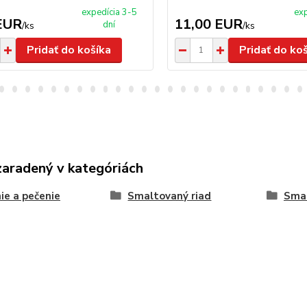
expedícia 3-5
exp
EUR
11,00 EUR
dní
/
ks
/
ks
Pridať do košíka
Pridať do ko
zaradený v kategóriách
ie a pečenie
Smaltovaný riad
Smal