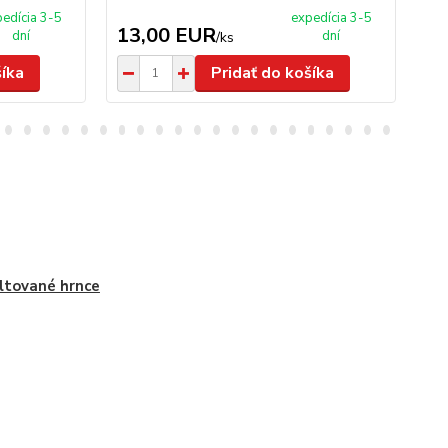
edícia 3-5
expedícia 3-5
13,00 EUR
1
dní
dní
/
ks
šíka
Pridať do košíka
tované hrnce