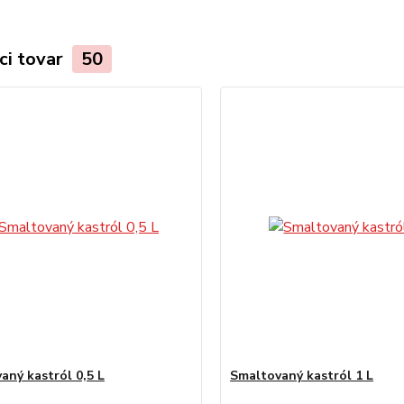
ci tovar
50
aný kastról 0,5 L
Smaltovaný kastról 1 L