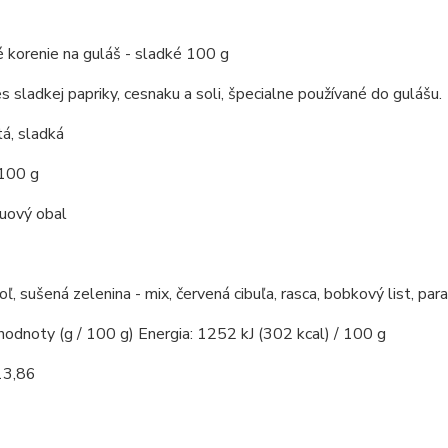
 korenie na guláš - sladké 100 g
s sladkej papriky, cesnaku a soli, špecialne používané do gulášu.
á, sladká
 100 g
kuový obal
soľ, sušená zelenina - mix, červená cibuľa, rasca, bobkový list, par
hodnoty (g / 100 g) Energia: 1252 kJ (302 kcal) / 100 g
13,86
7