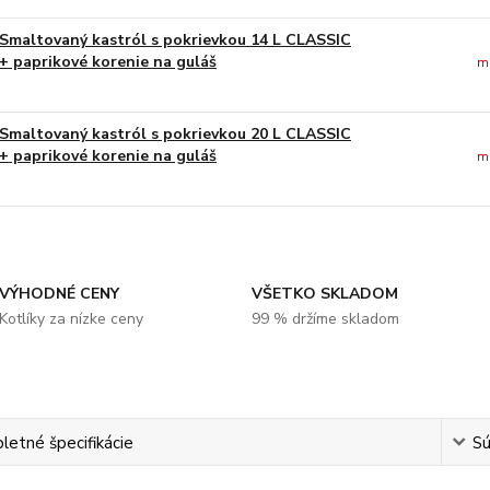
Smaltovaný kastról s pokrievkou 14 L CLASSIC
+ paprikové korenie na guláš
m
Smaltovaný kastról s pokrievkou 20 L CLASSIC
+ paprikové korenie na guláš
m
VÝHODNÉ CENY
VŠETKO SKLADOM
Kotlíky za nízke ceny
99 % držíme skladom
etné špecifikácie
Sú