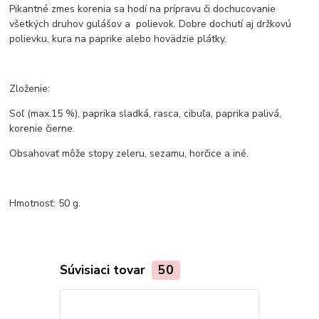
Pikantné zmes korenia sa hodí na prípravu či dochucovanie
všetkých druhov gulášov a polievok. Dobre dochutí aj držkovú
polievku, kura na paprike alebo hovädzie plátky.
Zloženie:
Soľ (max.15 %), paprika sladká, rasca, cibuľa, paprika palivá,
korenie čierne.
Obsahovať môže stopy zeleru, sezamu, horčice a iné.
Hmotnosť: 50 g.
Súvisiaci tovar
50
Novinka