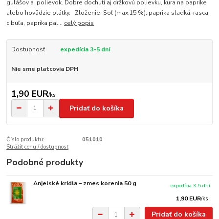
gulášov a polievok. Dobre dochutí aj držkovú polievku, kura na paprike
alebo hovädzie plátky. Zloženie: Soľ (max.15 %), paprika sladká, rasca,
cibuľa, paprika pal...
celý popis
Dostupnosť
expedícia 3-5 dní
Nie sme platcovia DPH
1,90 EUR
/
ks
Pridať do košíka
Číslo produktu:
051010
Strážiť cenu / dostupnosť
Podobné produkty
Anjelské krídla – zmes korenia 50 g
expedícia 3-5 dní
1,90 EUR
/
ks
Pridať do košíka