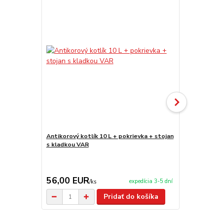
Antikorový kotlík 10 L + pokrievka + stojan
Antikorový k
s kladkou VAR
stojan s kl
56,00 EUR
69,00 E
expedícia 3-5 dní
/
ks
Pridať do košíka