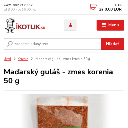
0
ks
+421 902 212 007
za
0,00 EUR
od 8:00 - do 16:00 hod
Menu
Hľadať
Úvod
Korenie
Maďarský guláš - zmes korenia 50 g
Maďarský guláš - zmes korenia
50 g