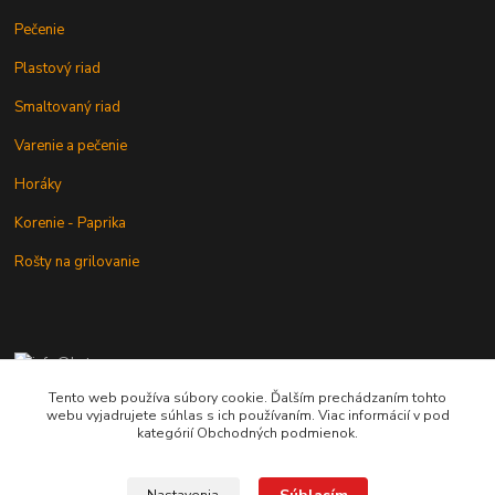
Pečenie
Plastový riad
Smaltovaný riad
Varenie a pečenie
Horáky
Korenie - Paprika
Rošty na grilovanie
+421 902 212 007
od 8:00 - do 16:00 hod
Tento web používa súbory cookie. Ďalším prechádzaním tohto
webu vyjadrujete súhlas s ich používaním. Viac informácií v pod
info@kotlik.sk
kategórií Obchodných podmienok.