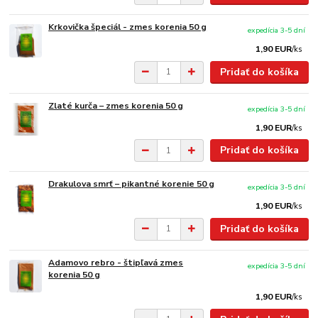
Krkovička špeciál - zmes korenia 50 g
expedícia 3-5 dní
1,90 EUR
/
ks
Pridať do košíka
Zlaté kurča – zmes korenia 50 g
expedícia 3-5 dní
1,90 EUR
/
ks
Pridať do košíka
Drakulova smrť – pikantné korenie 50 g
expedícia 3-5 dní
1,90 EUR
/
ks
Pridať do košíka
Adamovo rebro - štipľavá zmes
expedícia 3-5 dní
korenia 50 g
1,90 EUR
/
ks