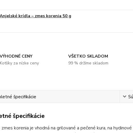
Anjelské krídla – zmes korenia 50 g
VÝHODNÉ CENY
VŠETKO SKLADOM
Kotlíky za nízke ceny
99 % držíme skladom
etné špecifikácie
Sú
tné špecifikácie
a zmes korenia je vhodná na grilované a pečené kura, na hydinov