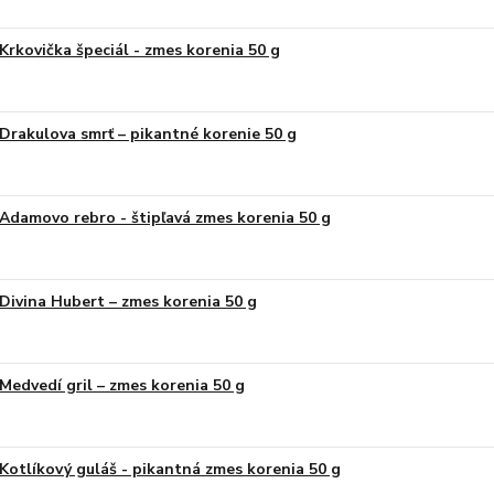
Krkovička špeciál - zmes korenia 50 g
Drakulova smrť – pikantné korenie 50 g
Adamovo rebro - štipľavá zmes korenia 50 g
Divina Hubert – zmes korenia 50 g
Medvedí gril – zmes korenia 50 g
Kotlíkový guláš - pikantná zmes korenia 50 g