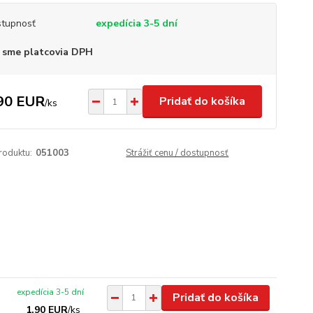
tupnosť
expedícia 3-5 dní
 sme platcovia DPH
90 EUR
Pridať do košíka
/
ks
roduktu:
051003
Strážiť cenu / dostupnosť
expedícia 3-5 dní
Pridať do košíka
1,90 EUR
/
ks