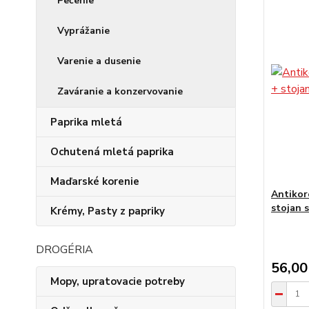
Pečenie
Vyprážanie
Varenie a dusenie
Zaváranie a konzervovanie
Paprika mletá
Ochutená mletá paprika
Maďarské korenie
Antikor
stojan 
Krémy, Pasty z papriky
DROGÉRIA
56,00
Mopy, upratovacie potreby