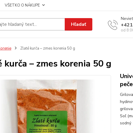
VŠETKO O NÁKUPE
Neviet
Hľadať
+421
od 8:0
orenie
Zlaté kurča – zmes korenia 50 g
é kurča – zmes korenia 50 g
Univ
peče
Grilov
hydino
grilov
Soľ (m
sodný 