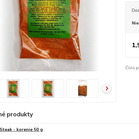
Dos
Nie
1,
Číslo p
é produkty
Steak - korenie 50 g