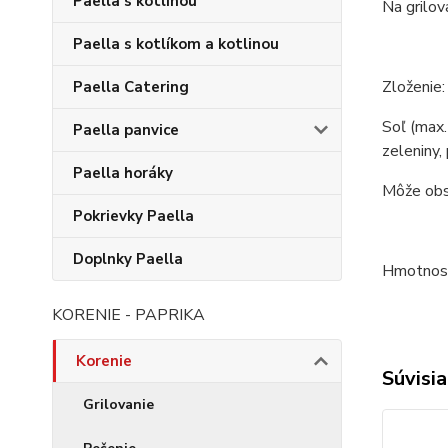
Paella s kotlinou
Na grilov
Paella s kotlíkom a kotlinou
Zloženie:
Paella Catering
Soľ (max.
Paella panvice
zeleniny,
Paella horáky
Môže obsa
Pokrievky Paella
Doplnky Paella
Hmotnosť
KORENIE - PAPRIKA
Korenie
Súvisia
Grilovanie