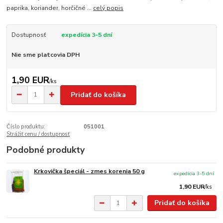
paprika, koriander, horčičné ...
celý popis
Dostupnosť
expedícia 3-5 dní
Nie sme platcovia DPH
1,90 EUR
/
ks
Pridať do košíka
Číslo produktu:
051001
Strážiť cenu / dostupnosť
Podobné produkty
Krkovička špeciál - zmes korenia 50 g
expedícia 3-5 dní
1,90 EUR
/
ks
Pridať do košíka