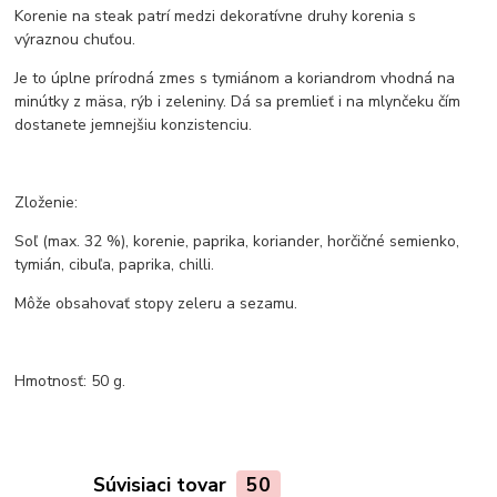
Korenie na steak patrí medzi dekoratívne druhy korenia s
výraznou chuťou.
Je to úplne prírodná zmes s tymiánom a koriandrom vhodná na
minútky z mäsa, rýb i zeleniny. Dá sa premlieť i na mlynčeku čím
dostanete jemnejšiu konzistenciu.
Zloženie:
Soľ (max. 32 %), korenie, paprika, koriander, horčičné semienko,
tymián, cibuľa, paprika, chilli.
Môže obsahovať stopy zeleru a sezamu.
Hmotnosť: 50 g.
Súvisiaci tovar
50