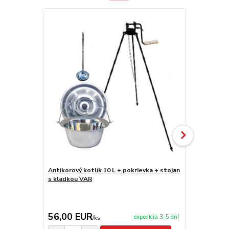
Novinka
Antikorový kotlík 10 L + pokrievka + stojan
Antikorový k
s kladkou VAR
stojan s kl
56,00 EUR
69,00 E
expedícia 3-5 dní
/
ks