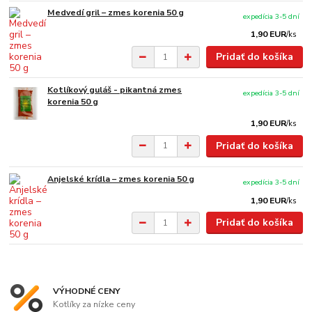
Medvedí gril – zmes korenia 50 g
expedícia 3-5 dní
1,90 EUR
/
ks
Pridať do košíka
Kotlíkový guláš - pikantná zmes
expedícia 3-5 dní
korenia 50 g
1,90 EUR
/
ks
Pridať do košíka
Anjelské krídla – zmes korenia 50 g
expedícia 3-5 dní
1,90 EUR
/
ks
Pridať do košíka
VÝHODNÉ CENY
Kotlíky za nízke ceny