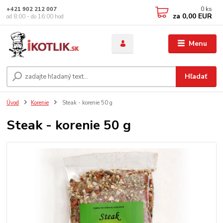
0
ks
+421 902 212 007
za
0,00 EUR
od 8:00 - do 16:00 hod
Menu
Hľadať
Úvod
Korenie
Steak - korenie 50 g
Steak - korenie 50 g