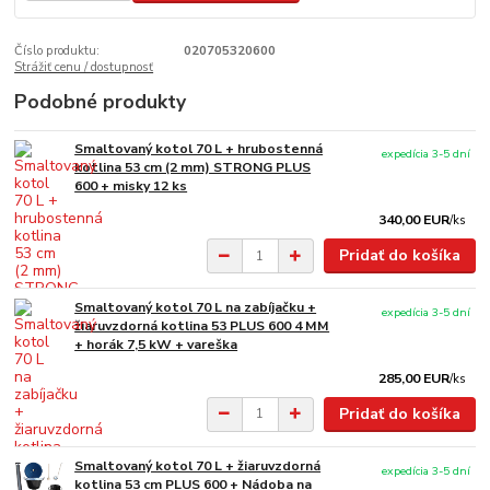
Číslo produktu:
020705320600
Strážiť cenu / dostupnosť
Podobné produkty
Smaltovaný kotol 70 L + hrubostenná
expedícia 3-5 dní
kotlina 53 cm (2 mm) STRONG PLUS
600 + misky 12 ks
340,00 EUR
/
ks
Pridať do košíka
Smaltovaný kotol 70 L na zabíjačku +
expedícia 3-5 dní
žiaruvzdorná kotlina 53 PLUS 600 4 MM
+ horák 7,5 kW + vareška
285,00 EUR
/
ks
Pridať do košíka
Smaltovaný kotol 70 L + žiaruvzdorná
expedícia 3-5 dní
kotlina 53 cm PLUS 600 + Nádoba na