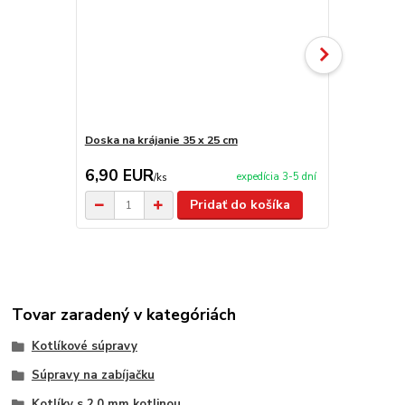
Doska na krájanie 35 x 25 cm
Doska na krá
6,90 EUR
8,90 EU
expedícia 3-5 dní
/
ks
Pridať do košíka
Tovar zaradený v kategóriách
Kotlíkové súpravy
Súpravy na zabíjačku
Kotlíky s 2,0 mm kotlinou