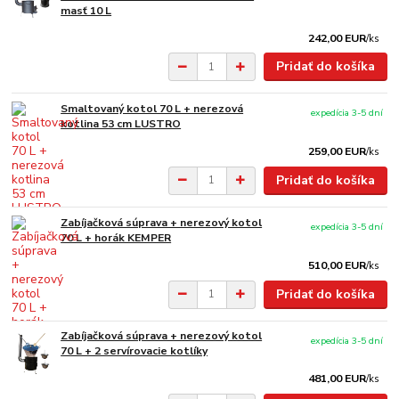
masť 10 L
242,00 EUR
/
ks
Pridať do košíka
Smaltovaný kotol 70 L + nerezová
expedícia 3-5 dní
kotlina 53 cm LUSTRO
259,00 EUR
/
ks
Pridať do košíka
Zabíjačková súprava + nerezový kotol
expedícia 3-5 dní
70 L + horák KEMPER
510,00 EUR
/
ks
Pridať do košíka
Zabíjačková súprava + nerezový kotol
expedícia 3-5 dní
70 L + 2 servírovacie kotlíky
481,00 EUR
/
ks