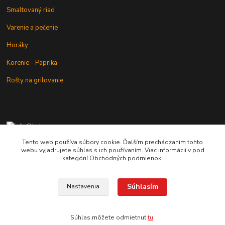
Smaltovaný riad
Varenie a pečenie
Horáky
Korenie - Paprika
Rošty na grilovanie
+421 902 212 007
od 8:00 - do 16:00 hod
Tento web používa súbory cookie. Ďalším prechádzaním tohto
webu vyjadrujete súhlas s ich používaním. Viac informácií v pod
info@kotlik.sk
kategórií Obchodných podmienok.
Súhlasím
Nastavenia
Copyright © 2017-2027 MACSHOP.SK, všetky práva vyhradené..
Súhlas môžete odmietnuť
tu
.
Vytvorené na
Eshop-rychlo.sk