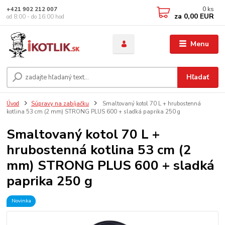
0
ks
+421 902 212 007
za
0,00 EUR
od 8:00 - do 16:00 hod
Menu
Hľadať
Úvod
Súpravy na zabíjačku
Smaltovaný kotol 70 L + hrubostenná
kotlina 53 cm (2 mm) STRONG PLUS 600 + sladká paprika 250 g
Smaltovaný kotol 70 L +
hrubostenná kotlina 53 cm (2
mm) STRONG PLUS 600 + sladká
paprika 250 g
Novinka