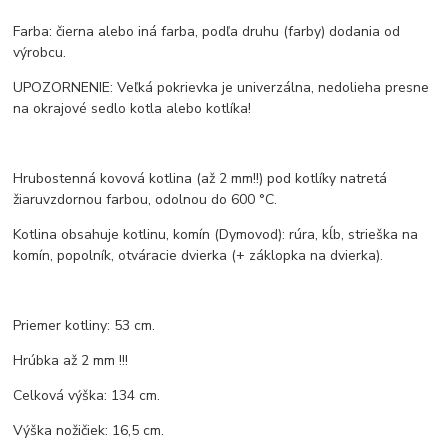
Farba: čierna alebo iná farba, podľa druhu (farby) dodania od
výrobcu.
UPOZORNENIE: Veľká pokrievka je univerzálna, nedolieha presne
na okrajové sedlo kotla alebo kotlíka!
Hrubostenná kovová kotlina (až 2 mm!!) pod kotlíky natretá
žiaruvzdornou farbou, odolnou do 600 °C.
Kotlina obsahuje kotlinu, komín (Dymovod): rúra, kĺb, strieška na
komín, popolník, otváracie dvierka (+ záklopka na dvierka).
Priemer kotliny: 53 cm.
Hrúbka až 2 mm !!!
Celková výška: 134 cm.
Výška nožičiek: 16,5 cm.