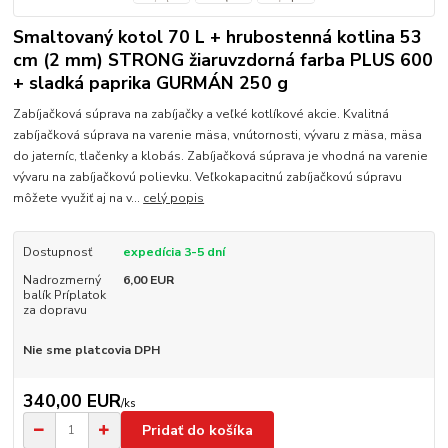
Smaltovaný kotol 70 L + hrubostenná kotlina 53
cm (2 mm) STRONG žiaruvzdorná farba PLUS 600
+ sladká paprika GURMÁN 250 g
Zabíjačková súprava na zabíjačky a veľké kotlíkové akcie. Kvalitná
zabíjačková súprava na varenie mäsa, vnútornosti, vývaru z mäsa, mäsa
do jaterníc, tlačenky a klobás. Zabíjačková súprava je vhodná na varenie
vývaru na zabíjačkovú polievku. Veľkokapacitnú zabíjačkovú súpravu
môžete využiť aj na v...
celý popis
Dostupnosť
expedícia 3-5 dní
Nadrozmerný
6,00 EUR
balík Príplatok
za dopravu
Nie sme platcovia DPH
340,00 EUR
/
ks
Pridať do košíka