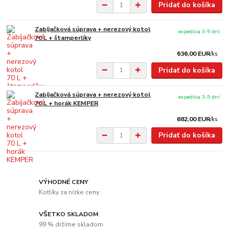
Pridať do košíka
Zabíjačková súprava + nerezový kotol
expedícia 3-5 dní
70 L + štamperlíky
636,00 EUR
/
ks
Pridať do košíka
Zabíjačková súprava + nerezový kotol
expedícia 3-5 dní
70 L + horák KEMPER
682,00 EUR
/
ks
Pridať do košíka
VÝHODNÉ CENY
Kotlíky za nízke ceny
VŠETKO SKLADOM
99 % držíme skladom