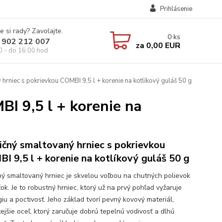
Prihlásenie
e si rady? Zavolajte.
0
ks
 902 212 007
za
0,00 EUR
0 - do 16:00 hod
hrniec s pokrievkou COMBI 9,5 l + korenie na kotlíkový guláš 50 g
I 9,5 l + korenie na
ičný smaltovaný hrniec s pokrievkou
I 9,5 l + korenie na kotlíkový guláš 50 g
ný smaltovaný hrniec je skvelou voľbou na chutných polievok
ok. Je to robustný hrniec, ktorý už na prvý pohľad vyžaruje
iu a poctivosť. Jeho základ tvorí pevný kovový materiál,
ejšie oceľ, ktorý zaručuje dobrú tepelnú vodivosť a dlhú