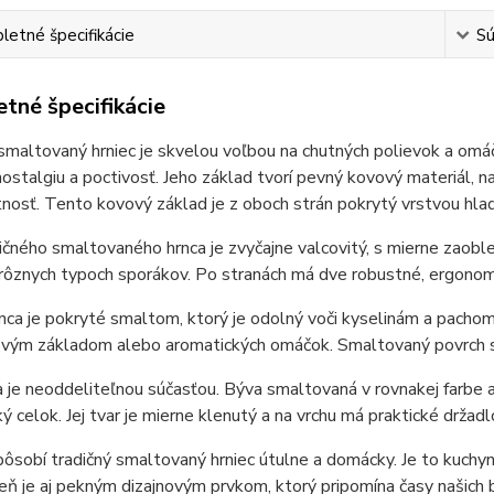
etné špecifikácie
Sú
tné špecifikácie
smaltovaný hrniec je skvelou voľbou na chutných polievok a omáčo
nostalgiu a poctivosť. Jeho základ tvorí pevný kovový materiál, n
tnosť. Tento kovový základ je z oboch strán pokrytý vrstvou hla
ičného smaltovaného hrnca je zvyčajne valcovitý, s mierne zaoble
rôznych typoch sporákov. Po stranách má dve robustné, ergonomi
nca je pokryté smaltom, ktorý je odolný voči kyselinám a pachom
vým základom alebo aromatických omáčok. Smaltovaný povrch sa ľ
 je neoddeliteľnou súčasťou. Býva smaltovaná v rovnakej farbe 
ý celok. Jej tvar je mierne klenutý a na vrchu má praktické držadl
ôsobí tradičný smaltovaný hrniec útulne a domácky. Je to kuchyns
eň je aj pekným dizajnovým prvkom, ktorý pripomína časy našich ba