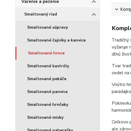
Varenie a pečenie
Kompl
Smaltovaný riad
Komple
Smaltované súpravy
Tradičný 
Smaltované čajníky a kanvice
vyžaruje 
Smaltované hrnce
dlhú živo
Tvar trad
Smaltované kastróly
sedel na 
Smaltované pekáče
Vnútro hr
paradajko
Smaltované panvice
Pokrievka
Smaltované hrnčeky
harmonick
Smaltované misky
Celkovo p
ale zárov
Smaltované naberačky