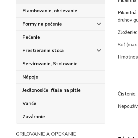
Pikantná 
Flambovanie, ohrievanie
Pikantná 
druhov gu
Formy na pečenie
Zloženie:
Pečenie
Soľ (max. 
Prestieranie stola
Hmotnosť
Servírovanie, Stolovanie
Nápoje
Jedlonosiče, fľaše na pitie
Čistenie:
Variče
Nepoužíva
Zaváranie
GRILOVANIE A OPEKANIE