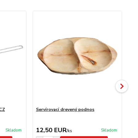
Ak
 CZ
Servírovací drevený podnos
Se
ks
12,50 EUR
5
Skladom
Skladom
/
ks