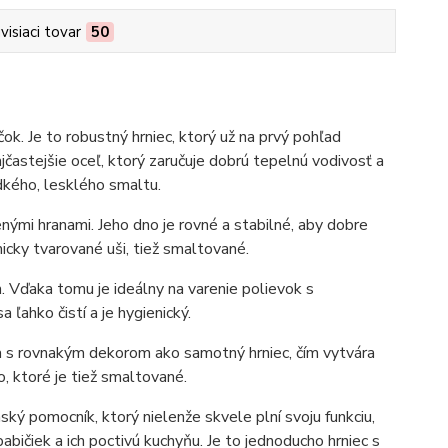
visiaci tovar
50
k. Je to robustný hrniec, ktorý už na prvý pohľad
ajčastejšie oceľ, ktorý zaručuje dobrú tepelnú vodivosť a
dkého, lesklého smaltu.
nými hranami. Jeho dno je rovné a stabilné, aby dobre
cky tvarované uši, tiež smaltované.
. Vďaka tomu je ideálny na varenie polievok s
ahko čistí a je hygienický.
a s rovnakým dekorom ako samotný hrniec, čím vytvára
o, ktoré je tiež smaltované.
ký pomocník, ktorý nielenže skvele plní svoju funkciu,
bičiek a ich poctivú kuchyňu. Je to jednoducho hrniec s