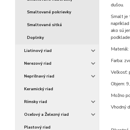
dušou.
Smaltované pokrievky
Smalt je 
napríklad
Smaltované sitká
ako sú je
podklade
Doplnky
Materiál:
Liatinový riad
Farba: zv
Nerezový riad
Veľkosť: 
Nepriľnavý riad
Objem: 9,
Keramický riad
Možno pou
Rímsky riad
Vhodný d
Oceľový a Železný riad
Plastový riad