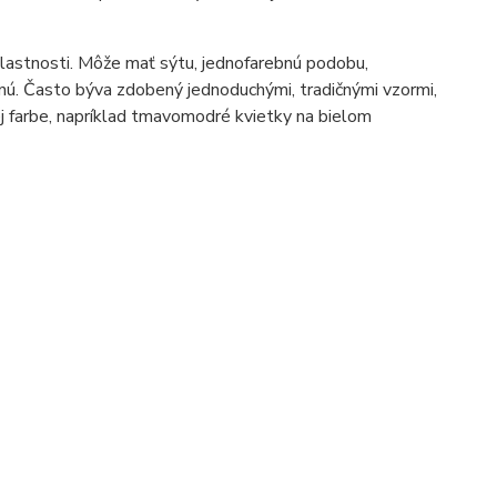
vlastnosti. Môže mať sýtu, jednofarebnú podobu,
nú. Často býva zdobený jednoduchými, tradičnými vzormi,
j farbe, napríklad tmavomodré kvietky na bielom