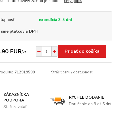
sť. Tento kovový základ je z oboc...
celý popis
tupnosť
expedícia 3-5 dní
 sme platcovia DPH
,90 EUR
Pridať do košíka
/
ks
roduktu:
712919599
Strážiť cenu / dostupnosť
ZÁKAZNÍCKA
RÝCHLE DODANIE
PODPORA
Doručenie do 3 až 5 dní
Stačí zavolať