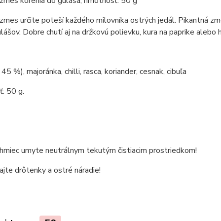
zmes korenia do guláša, hmotnosť: 50 g
zmes určite poteší každého milovníka ostrých jedál. Pikantná zm
lášov. Dobre chutí aj na držkovú polievku, kura na paprike alebo 
45 %), majoránka, chilli, rasca, koriander, cesnak, cibuľa
: 50 g.
 hrniec umyte neutrálnym tekutým čistiacim prostriedkom!
jte drôtenky a ostré náradie!