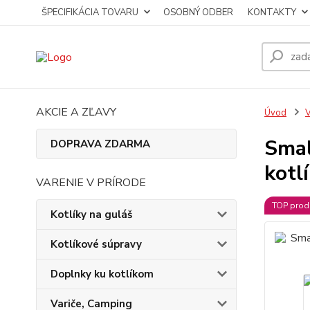
ŠPECIFIKÁCIA TOVARU
OSOBNÝ ODBER
KONTAKTY
AKCIE A ZĽAVY
Úvod
V
Smal
DOPRAVA ZDARMA
kotl
VARENIE V PRÍRODE
TOP prod
Kotlíky na guláš
Kotlíkové súpravy
Doplnky ku kotlíkom
Variče, Camping