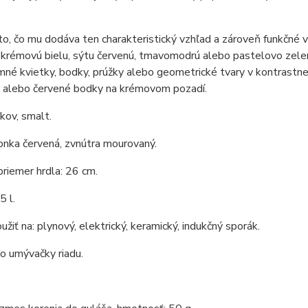
to, čo mu dodáva ten charakteristický vzhľad a zároveň funkčné 
 krémovú bielu, sýtu červenú, tmavomodrú alebo pastelovo zele
mné kvietky, bodky, prúžky alebo geometrické tvary v kontrastne
 alebo červené bodky na krémovom pozadí.
 kov, smalt.
onka červená, zvnútra mourovaný.
priemer hrdla: 26 cm.
5 l.
žiť na: plynový, elektrický, keramický, indukčný sporák.
o umývačky riadu.