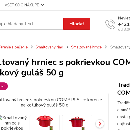
VŠETKO O NÁKUPE
Neviet
Hľadať
+421
od 8:0
arenie a pečenie
Smaltovaný riad
Smaltované hrnce
Smaltovaný 
tovaný hrniec s pokrievkou COMB
íkový guláš 50 g
Trad
ukt
COMB
Tradič
a omáč
nostalg
najčast