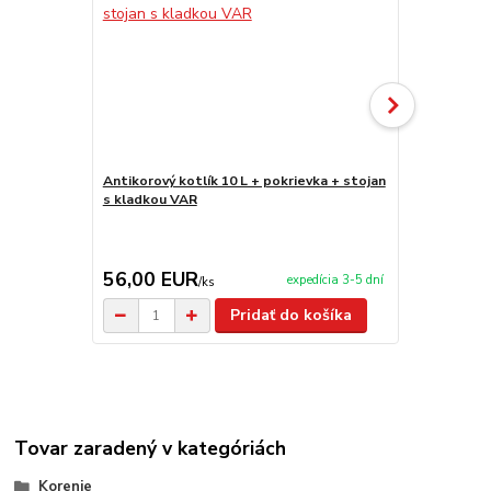
Antikorový kotlík 10 L + pokrievka + stojan
Antikorový k
s kladkou VAR
stojan s kl
56,00 EUR
69,00 E
expedícia 3-5 dní
/
ks
Pridať do košíka
Tovar zaradený v kategóriách
Korenie