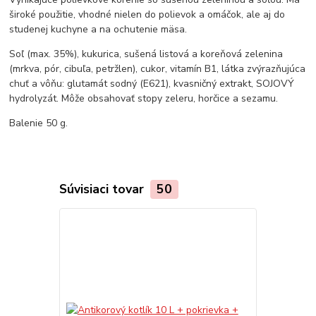
široké použitie, vhodné nielen do polievok a omáčok, ale aj do
studenej kuchyne a na ochutenie mäsa.
Soľ (max. 35%), kukurica, sušená listová a koreňová zelenina
(mrkva, pór, cibuľa, petržlen), cukor, vitamín B1, látka zvýrazňujúca
chuť a vôňu: glutamát sodný (E621), kvasničný extrakt, SOJOVÝ
hydrolyzát. Môže obsahovať stopy zeleru, horčice a sezamu.
Balenie 50 g.
Súvisiaci tovar
50
Novinka