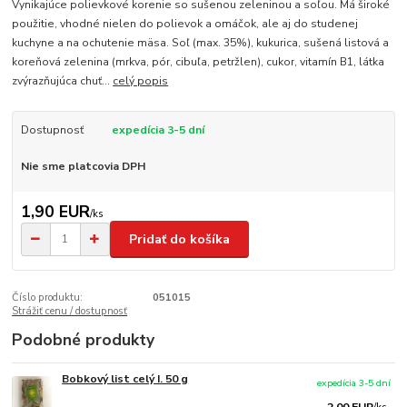
Vynikajúce polievkové korenie so sušenou zeleninou a soľou. Má široké
použitie, vhodné nielen do polievok a omáčok, ale aj do studenej
kuchyne a na ochutenie mäsa. Soľ (max. 35%), kukurica, sušená listová a
koreňová zelenina (mrkva, pór, cibuľa, petržlen), cukor, vitamín B1, látka
zvýrazňujúca chuť...
celý popis
Dostupnosť
expedícia 3-5 dní
Nie sme platcovia DPH
1,90 EUR
/
ks
Pridať do košíka
Číslo produktu:
051015
Strážiť cenu / dostupnosť
Podobné produkty
Bobkový list celý I. 50 g
expedícia 3-5 dní