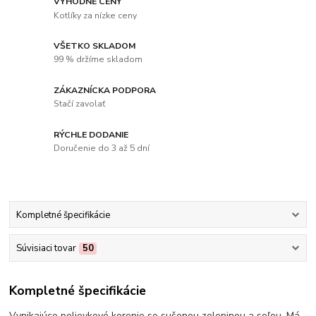
VÝHODNÉ CENY
Kotlíky za nízke ceny
VŠETKO SKLADOM
99 % držíme skladom
ZÁKAZNÍCKA PODPORA
Stačí zavolať
RÝCHLE DODANIE
Doručenie do 3 až 5 dní
Kompletné špecifikácie
Súvisiaci tovar
50
Kompletné špecifikácie
Vynikajúce polievkové korenie so sušenou zeleninou a soľou. Má