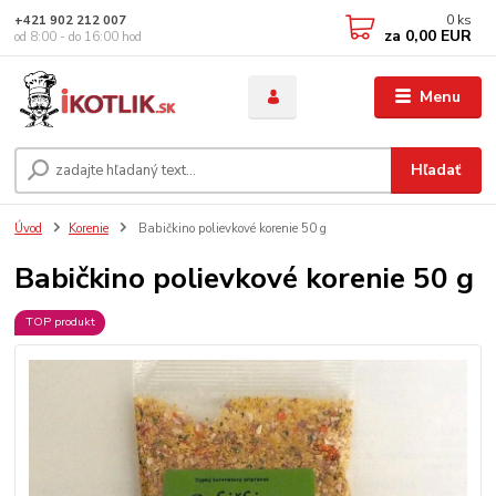
0
ks
+421 902 212 007
za
0,00 EUR
od 8:00 - do 16:00 hod
Menu
Hľadať
Úvod
Korenie
Babičkino polievkové korenie 50 g
Babičkino polievkové korenie 50 g
TOP produkt