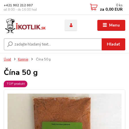
0
ks
+421 902 212 007
za
0,00 EUR
od 8:00 - do 16:00 hod
Menu
Hľadať
Úvod
Korenie
Čína 50 g
Čína 50 g
TOP produkt