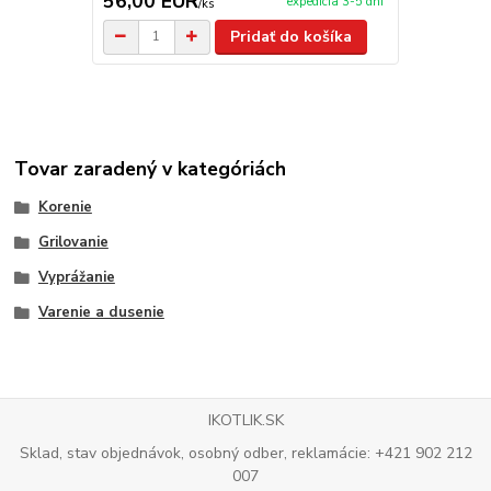
56,00 EUR
69,00 E
expedícia 3-5 dní
/
ks
Pridať do košíka
Tovar zaradený v kategóriách
Korenie
Grilovanie
Vyprážanie
Varenie a dusenie
IKOTLIK.SK
Sklad, stav objednávok, osobný odber, reklamácie: +421 902 212
007