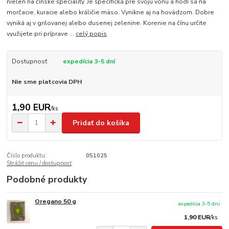
nielen na čínske špeciality. Je špecifická pre svoju vôňu a hodí sa na
morčacie, kuracie alebo králičie mäso. Vynikne aj na hovädzom. Dobre
vyniká aj v grilovanej alebo dusenej zelenine. Korenie na čínu určite
využijete pri príprave ...
celý popis
Dostupnosť
expedícia 3-5 dní
Nie sme platcovia DPH
1,90 EUR
/
ks
Pridať do košíka
Číslo produktu:
051025
Strážiť cenu / dostupnosť
Podobné produkty
Oregano 50 g
expedícia 3-5 dní
1,90 EUR
/
ks