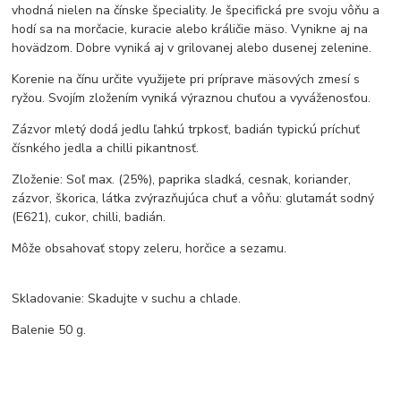
vhodná nielen na čínske špeciality. Je špecifická pre svoju vôňu a
hodí sa na morčacie, kuracie alebo králičie mäso. Vynikne aj na
hovädzom. Dobre vyniká aj v grilovanej alebo dusenej zelenine.
Korenie na čínu určite využijete pri príprave mäsových zmesí s
ryžou. Svojím zložením vyniká výraznou chuťou a vyváženosťou.
Zázvor mletý dodá jedlu ľahkú trpkosť, badián typickú príchuť
čísnkého jedla a chilli pikantnosť.
Zloženie: Soľ max. (25%), paprika sladká, cesnak, koriander,
zázvor, škorica, látka zvýrazňujúca chuť a vôňu: glutamát sodný
(E621), cukor, chilli, badián.
Môže obsahovať stopy zeleru, horčice a sezamu.
Skladovanie: Skadujte v suchu a chlade.
Balenie 50 g.