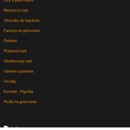
Lisy a pasírovače
Nerezový riad
Obuváky do topánok
Panvice na grilovanie
Pečenie
Plastový riad
Smaltovaný riad
Varenie a pečenie
Horáky
Korenie - Paprika
Rošty na grilovanie
+421 902 212 007