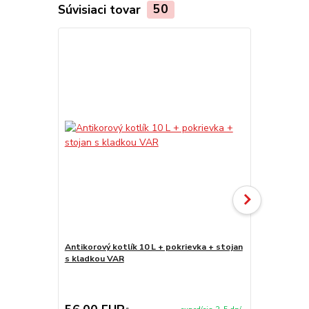
Súvisiaci tovar
50
Novinka
Antikorový kotlík 10 L + pokrievka + stojan
Antikorový k
s kladkou VAR
stojan s kl