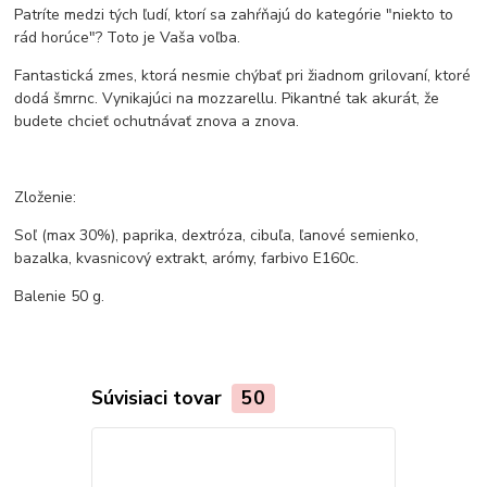
Patríte medzi tých ľudí, ktorí sa zahŕňajú do kategórie "niekto to
rád horúce"? Toto je Vaša voľba.
Fantastická zmes, ktorá nesmie chýbať pri žiadnom grilovaní, ktoré
dodá šmrnc. Vynikajúci na mozzarellu. Pikantné tak akurát, že
budete chcieť ochutnávať znova a znova.
Zloženie:
Soľ (max 30%), paprika, dextróza, cibuľa, ľanové semienko,
bazalka, kvasnicový extrakt, arómy, farbivo E160c.
Balenie 50 g.
Súvisiaci tovar
50
Novinka