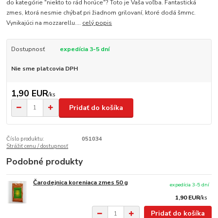
do kategórie "niekto to rád horúce"? Toto je Vaša voľba. Fantastická
zmes, ktorá nesmie chýbať pri žiadnom grilovaní, ktoré dodá šmrnc.
Vynikajúci na mozzarellu....
celý popis
Dostupnosť
expedícia 3-5 dní
Nie sme platcovia DPH
1,90 EUR
/
ks
Pridať do košíka
Číslo produktu:
051034
Strážiť cenu / dostupnosť
Podobné produkty
Čarodejnica koreniaca zmes 50 g
expedícia 3-5 dní
1,90 EUR
/
ks
Pridať do košíka