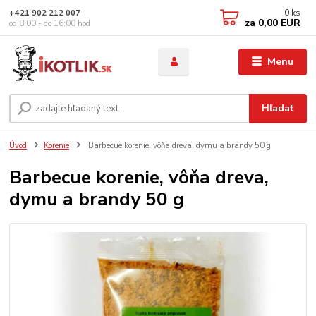
0
ks
+421 902 212 007
za
0,00 EUR
od 8:00 - do 16:00 hod
Menu
Hľadať
Úvod
Korenie
Barbecue korenie, vôňa dreva, dymu a brandy 50 g
Barbecue korenie, vôňa dreva,
dymu a brandy 50 g