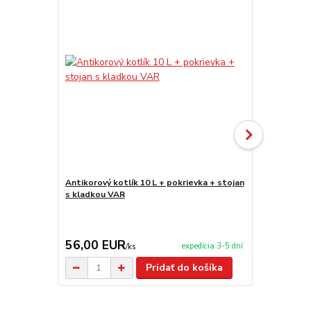
Antikorový kotlík 10 L + pokrievka + stojan
Antikorový k
s kladkou VAR
stojan s kl
56,00 EUR
69,00 E
expedícia 3-5 dní
/
ks
Pridať do košíka