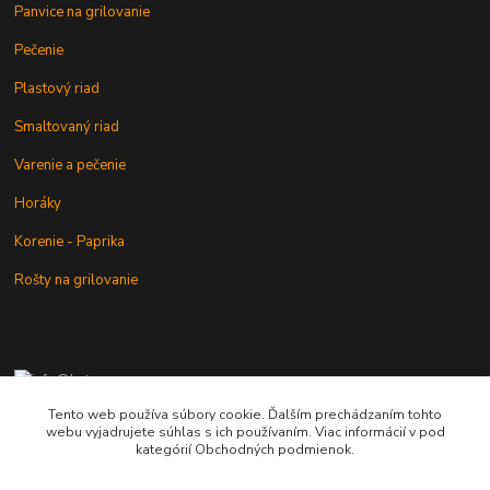
Panvice na grilovanie
Pečenie
Plastový riad
Smaltovaný riad
Varenie a pečenie
Horáky
Korenie - Paprika
Rošty na grilovanie
+421 902 212 007
od 8:00 - do 16:00 hod
Tento web používa súbory cookie. Ďalším prechádzaním tohto
webu vyjadrujete súhlas s ich používaním. Viac informácií v pod
info@kotlik.sk
kategórií Obchodných podmienok.