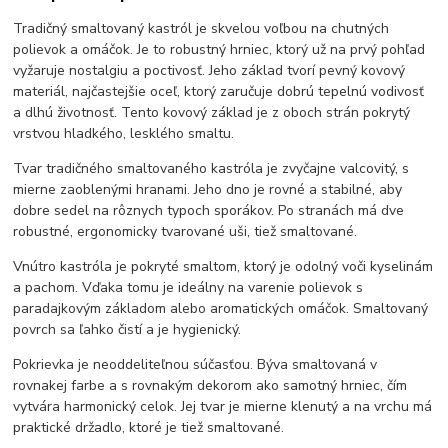
Tradičný smaltovaný kastról je skvelou voľbou na chutných
polievok a omáčok. Je to robustný hrniec, ktorý už na prvý pohľad
vyžaruje nostalgiu a poctivosť. Jeho základ tvorí pevný kovový
materiál, najčastejšie oceľ, ktorý zaručuje dobrú tepelnú vodivosť
a dlhú životnosť. Tento kovový základ je z oboch strán pokrytý
vrstvou hladkého, lesklého smaltu.
Tvar tradičného smaltovaného kastróla je zvyčajne valcovitý, s
mierne zaoblenými hranami. Jeho dno je rovné a stabilné, aby
dobre sedel na rôznych typoch sporákov. Po stranách má dve
robustné, ergonomicky tvarované uši, tiež smaltované.
Vnútro kastróla je pokryté smaltom, ktorý je odolný voči kyselinám
a pachom. Vďaka tomu je ideálny na varenie polievok s
paradajkovým základom alebo aromatických omáčok. Smaltovaný
povrch sa ľahko čistí a je hygienický.
Pokrievka je neoddeliteľnou súčasťou. Býva smaltovaná v
rovnakej farbe a s rovnakým dekorom ako samotný hrniec, čím
vytvára harmonický celok. Jej tvar je mierne klenutý a na vrchu má
praktické držadlo, ktoré je tiež smaltované.