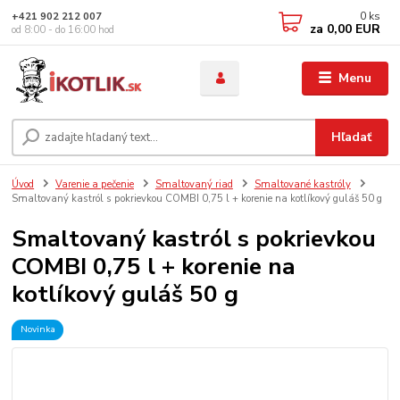
0
ks
+421 902 212 007
za
0,00 EUR
od 8:00 - do 16:00 hod
Menu
Hľadať
Úvod
Varenie a pečenie
Smaltovaný riad
Smaltované kastróly
Smaltovaný kastról s pokrievkou COMBI 0,75 l + korenie na kotlíkový guláš 50 g
Smaltovaný kastról s pokrievkou
COMBI 0,75 l + korenie na
kotlíkový guláš 50 g
Novinka