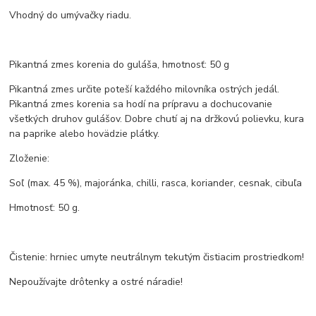
Vhodný do umývačky riadu.
Pikantná zmes korenia do guláša, hmotnosť: 50 g
Pikantná zmes určite poteší každého milovníka ostrých jedál.
Pikantná zmes korenia sa hodí na prípravu a dochucovanie
všetkých druhov gulášov. Dobre chutí aj na držkovú polievku, kura
na paprike alebo hovädzie plátky.
Zloženie:
Soľ (max. 45 %), majoránka, chilli, rasca, koriander, cesnak, cibuľa
Hmotnosť: 50 g.
Čistenie: hrniec umyte neutrálnym tekutým čistiacim prostriedkom!
Nepoužívajte drôtenky a ostré náradie!