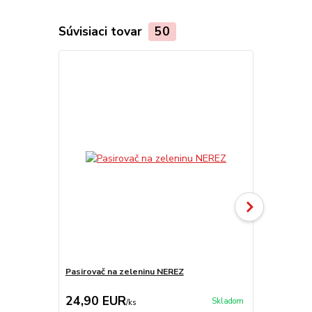
Súvisiaci tovar
50
Pasirovač na zeleninu NEREZ
Pasirovač n
24,90 EUR
19,90 E
Skladom
/
ks