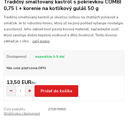
Tradičný smaltovaný kastról s pokrievkou COMBI
0,75 l + korenie na kotlíkový guláš 50 g
Tradičný smaltovaný kastról je skvelou voľbou na chutných polievok a
omáčok. Je to robustný hrniec, ktorý už na prvý pohľad vyžaruje nostalgiu
a poctivosť. Jeho základ tvorí pevný kovový materiál, najčastejšie oceľ,
ktorý zaručuje dobrú tepelnú vodivosť a dlhú životnosť. Tento kovový
základ je z obo...
celý popis
Dostupnosť
expedícia 3-5 dní
Nie sme platcovia DPH
13,50 EUR
/
ks
Pridať do košíka
Číslo produktu:
271879955
Strážiť cenu / dostupnosť