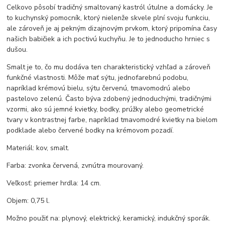
Celkovo pôsobí tradičný smaltovaný kastról útulne a domácky. Je
to kuchynský pomocník, ktorý nielenže skvele plní svoju funkciu,
ale zároveň je aj pekným dizajnovým prvkom, ktorý pripomína časy
našich babičiek a ich poctivú kuchyňu. Je to jednoducho hrniec s
dušou.
Smalt je to, čo mu dodáva ten charakteristický vzhľad a zároveň
funkčné vlastnosti. Môže mať sýtu, jednofarebnú podobu,
napríklad krémovú bielu, sýtu červenú, tmavomodrú alebo
pastelovo zelenú. Často býva zdobený jednoduchými, tradičnými
vzormi, ako sú jemné kvietky, bodky, prúžky alebo geometrické
tvary v kontrastnej farbe, napríklad tmavomodré kvietky na bielom
podklade alebo červené bodky na krémovom pozadí.
Materiál: kov, smalt.
Farba: zvonka červená, zvnútra mourovaný.
Veľkosť: priemer hrdla: 14 cm.
Objem: 0,75 l.
Možno použiť na: plynový, elektrický, keramický, indukčný sporák.