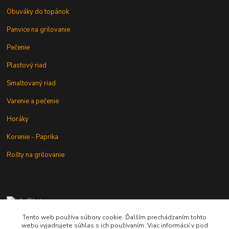
Obuváky do topánok
Panvice na grilovanie
Pečenie
Plastový riad
Smaltovaný riad
Varenie a pečenie
Horáky
Korenie - Paprika
Rošty na grilovanie
+421 902 212 007
od 8:00 - do 16:00 hod
Tento web používa súbory cookie. Ďalším prechádzaním tohto
webu vyjadrujete súhlas s ich používaním. Viac informácií v pod