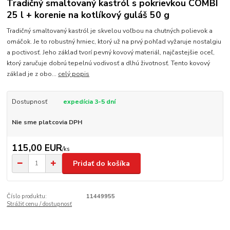
Tradičný smaltovaný kastról s pokrievkou COMBI
25 l + korenie na kotlíkový guláš 50 g
Tradičný smaltovaný kastról je skvelou voľbou na chutných polievok a
omáčok. Je to robustný hrniec, ktorý už na prvý pohľad vyžaruje nostalgiu
a poctivosť. Jeho základ tvorí pevný kovový materiál, najčastejšie oceľ,
ktorý zaručuje dobrú tepelnú vodivosť a dlhú životnosť. Tento kovový
základ je z obo...
celý popis
Dostupnosť
expedícia 3-5 dní
Nie sme platcovia DPH
115,00 EUR
/
ks
Pridať do košíka
Číslo produktu:
11449955
Strážiť cenu / dostupnosť