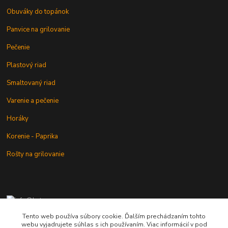
Obuváky do topánok
Panvice na grilovanie
Pečenie
Plastový riad
Smaltovaný riad
Varenie a pečenie
Horáky
Korenie - Paprika
Rošty na grilovanie
+421 902 212 007
od 8:00 - do 16:00 hod
Tento web používa súbory cookie. Ďalším prechádzaním tohto
webu vyjadrujete súhlas s ich používaním. Viac informácií v pod