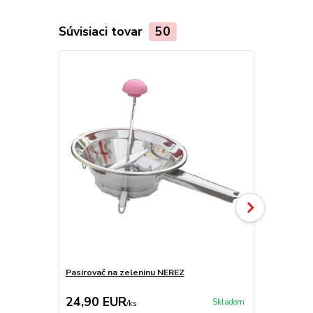
Súvisiaci tovar
50
Pasirovač na zeleninu NEREZ
Pasirovač n
24,90 EUR
19,90 E
Skladom
/
ks