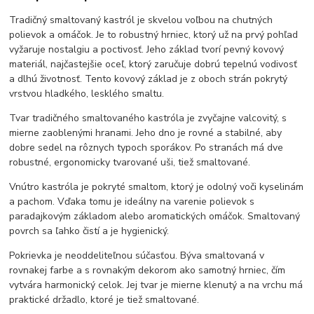
Tradičný smaltovaný kastról je skvelou voľbou na chutných
polievok a omáčok. Je to robustný hrniec, ktorý už na prvý pohľad
vyžaruje nostalgiu a poctivosť. Jeho základ tvorí pevný kovový
materiál, najčastejšie oceľ, ktorý zaručuje dobrú tepelnú vodivosť
a dlhú životnosť. Tento kovový základ je z oboch strán pokrytý
vrstvou hladkého, lesklého smaltu.
Tvar tradičného smaltovaného kastróla je zvyčajne valcovitý, s
mierne zaoblenými hranami. Jeho dno je rovné a stabilné, aby
dobre sedel na rôznych typoch sporákov. Po stranách má dve
robustné, ergonomicky tvarované uši, tiež smaltované.
Vnútro kastróla je pokryté smaltom, ktorý je odolný voči kyselinám
a pachom. Vďaka tomu je ideálny na varenie polievok s
paradajkovým základom alebo aromatických omáčok. Smaltovaný
povrch sa ľahko čistí a je hygienický.
Pokrievka je neoddeliteľnou súčasťou. Býva smaltovaná v
rovnakej farbe a s rovnakým dekorom ako samotný hrniec, čím
vytvára harmonický celok. Jej tvar je mierne klenutý a na vrchu má
praktické držadlo, ktoré je tiež smaltované.