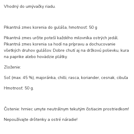
Vhodný do umývačky riadu.
Pikantná zmes korenia do guláša, hmotnosť: 50 g
Pikantná zmes určite poteší každého milovníka ostrých jedál.
Pikantná zmes korenia sa hodí na prípravu a dochucovanie
všetkých druhov gulášov. Dobre chutí aj na držkovú polievku, kura
na paprike alebo hovädzie plátky.
Zloženie:
Soľ (max. 45 %), majoránka, chilli, rasca, koriander, cesnak, cibuľa
Hmotnosť: 50 g.
Čistenie: hrniec umyte neutrálnym tekutým čistiacim prostriedkom!
Nepoužívajte drôtenky a ostré náradie!