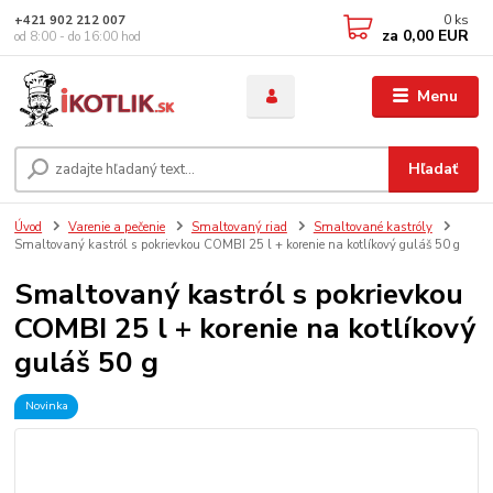
0
ks
+421 902 212 007
za
0,00 EUR
od 8:00 - do 16:00 hod
Menu
Hľadať
Úvod
Varenie a pečenie
Smaltovaný riad
Smaltované kastróly
Smaltovaný kastról s pokrievkou COMBI 25 l + korenie na kotlíkový guláš 50 g
Smaltovaný kastról s pokrievkou
COMBI 25 l + korenie na kotlíkový
guláš 50 g
Novinka