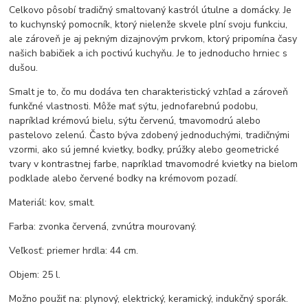
Celkovo pôsobí tradičný smaltovaný kastról útulne a domácky. Je
to kuchynský pomocník, ktorý nielenže skvele plní svoju funkciu,
ale zároveň je aj pekným dizajnovým prvkom, ktorý pripomína časy
našich babičiek a ich poctivú kuchyňu. Je to jednoducho hrniec s
dušou.
Smalt je to, čo mu dodáva ten charakteristický vzhľad a zároveň
funkčné vlastnosti. Môže mať sýtu, jednofarebnú podobu,
napríklad krémovú bielu, sýtu červenú, tmavomodrú alebo
pastelovo zelenú. Často býva zdobený jednoduchými, tradičnými
vzormi, ako sú jemné kvietky, bodky, prúžky alebo geometrické
tvary v kontrastnej farbe, napríklad tmavomodré kvietky na bielom
podklade alebo červené bodky na krémovom pozadí.
Materiál: kov, smalt.
Farba: zvonka červená, zvnútra mourovaný.
Veľkosť: priemer hrdla: 44 cm.
Objem: 25 l.
Možno použiť na: plynový, elektrický, keramický, indukčný sporák.