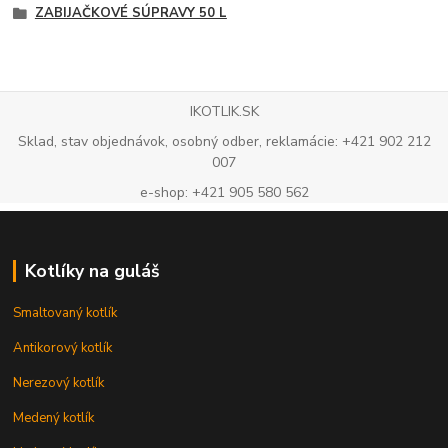
ZABIJAČKOVÉ SÚPRAVY 50 L
IKOTLIK.SK
Sklad, stav objednávok, osobný odber, reklamácie: +421 902 212
007
e-shop: +421 905 580 562
Kotlíky na guláš
Smaltovaný kotlík
Antikorový kotlík
Nerezový kotlík
Medený kotlík