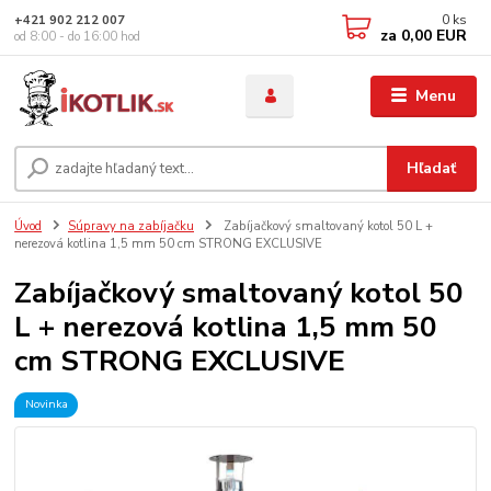
0
ks
+421 902 212 007
za
0,00 EUR
od 8:00 - do 16:00 hod
Menu
Hľadať
Úvod
Súpravy na zabíjačku
Zabíjačkový smaltovaný kotol 50 L +
nerezová kotlina 1,5 mm 50 cm STRONG EXCLUSIVE
Zabíjačkový smaltovaný kotol 50
L + nerezová kotlina 1,5 mm 50
cm STRONG EXCLUSIVE
Novinka