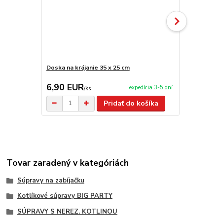
Doska na krájanie 35 x 25 cm
Doska na krá
6,90 EUR
8,90 EU
expedícia 3-5 dní
/
ks
Pridať do košíka
Tovar zaradený v kategóriách
Súpravy na zabíjačku
Kotlíkové súpravy BIG PARTY
SÚPRAVY S NEREZ. KOTLINOU