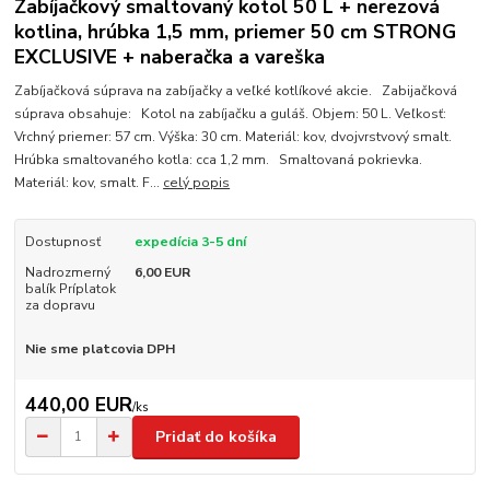
Zabíjačkový smaltovaný kotol 50 L + nerezová
kotlina, hrúbka 1,5 mm, priemer 50 cm STRONG
EXCLUSIVE + naberačka a vareška
Zabíjačková súprava na zabíjačky a veľké kotlíkové akcie. Zabijačková
súprava obsahuje: Kotol na zabíjačku a guláš. Objem: 50 L. Veľkosť:
Vrchný priemer: 57 cm. Výška: 30 cm. Materiál: kov, dvojvrstvový smalt.
Hrúbka smaltovaného kotla: cca 1,2 mm. Smaltovaná pokrievka.
Materiál: kov, smalt. F...
celý popis
Dostupnosť
expedícia 3-5 dní
Nadrozmerný
6,00 EUR
balík Príplatok
za dopravu
Nie sme platcovia DPH
440,00 EUR
/
ks
Pridať do košíka