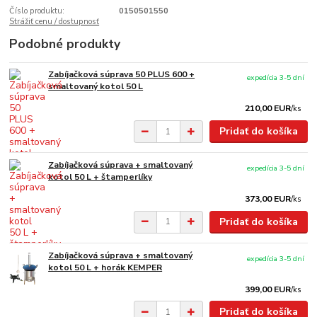
Číslo produktu:
0150501550
Strážiť cenu / dostupnosť
Podobné produkty
Zabíjačková súprava 50 PLUS 600 +
expedícia 3-5 dní
smaltovaný kotol 50 L
210,00 EUR
/
ks
Pridať do košíka
Zabíjačková súprava + smaltovaný
expedícia 3-5 dní
kotol 50 L + štamperlíky
373,00 EUR
/
ks
Pridať do košíka
Zabíjačková súprava + smaltovaný
expedícia 3-5 dní
kotol 50 L + horák KEMPER
399,00 EUR
/
ks
Pridať do košíka