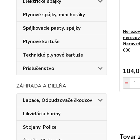
Elektrické spájky
Plynové spájky, mini horáky
Spájkovacie pasty, spájky
Nerezov
nerezov
Plynové kartuše
žiaruvz
600
Technické plynové kartuše
Príslušenstvo
104,
ZÁHRADA A DIELŇA
Lapače, Odpudzovače škodcov
Likvidácia buriny
Stojany, Police
Tovar 