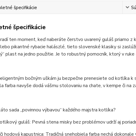
etné špecifikácie
Sú
tné špecifikácie
radí ten moment, keď naberáte čerstvo uvarený guláš priamo z kotl
ebo pikantné rybacie halászlé, tieto slovenské klasiky si zaslúži
ý“ plast na jedno použitie. Je to robustný pomocník, ktorý v ruke 
eligentným bočným uškám ju bezpečne prenesiete od kotlíka k sto
a farba navyše dodá vášmu stolovaniu na chate, v kempe či na zá
táto sada „povinnou výbavou“ každého majstra kotlíka?
otlíkový guláš: Pevná stena misky bez problémov udrží aj poria
či hodová kapustnica: Tradičná snehobiela farba nechá dokonale v