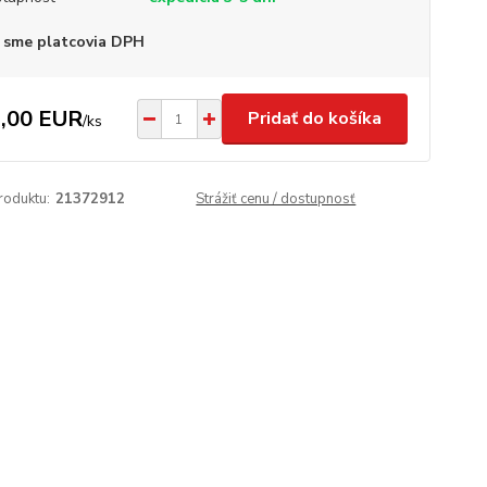
 sme platcovia DPH
,00 EUR
Pridať do košíka
/
ks
roduktu:
21372912
Strážiť cenu / dostupnosť