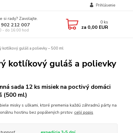
Prihlásenie
e si rady? Zavolajte.
0
ks
 902 212 007
za
0,00 EUR
0 - do 16:00 hod
 kotlíkový guláš a polievky – 500 ml
ý kotlíkový guláš a polievky
nná sada 12 ks misiek na poctivý domáci
š (500 ml)
biele misky s uškami, ktoré premenia každú záhradnú párty na
ionálnu hostinu bez popálených prstov.
celý popis
tupnosť
expedícia 3-5 dní