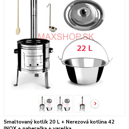
Smaltovaný kotlík 20 L + Nerezová kotlina 42
INOX + naberačka + vareška