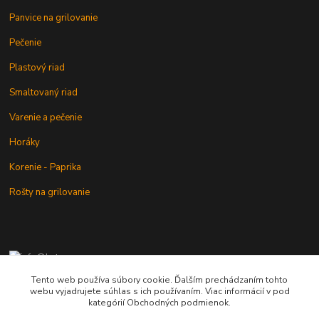
Panvice na grilovanie
Pečenie
Plastový riad
Smaltovaný riad
Varenie a pečenie
Horáky
Korenie - Paprika
Rošty na grilovanie
+421 902 212 007
od 8:00 - do 16:00 hod
Tento web používa súbory cookie. Ďalším prechádzaním tohto
webu vyjadrujete súhlas s ich používaním. Viac informácií v pod
info@kotlik.sk
kategórií Obchodných podmienok.