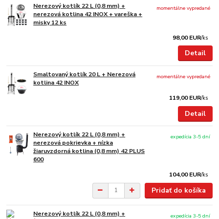
Nerezový kotlík 22 L (0,8 mm) +
momentálne vypredané
nerezová kotlina 42 INOX + vareška +
misky 12 ks
98,00 EUR
/
ks
Detail
Smaltovaný kotlík 20 L + Nerezová
momentálne vypredané
kotlina 42 INOX
119,00 EUR
/
ks
Detail
Nerezový kotlík 22 L (0,8 mm) +
expedícia 3-5 dní
nerezová pokrievka + nízka
žiaruvzdorná kotlina (0,8 mm) 42 PLUS
600
104,00 EUR
/
ks
Pridať do košíka
Nerezový kotlík 22 L (0,8 mm) +
expedícia 3-5 dní