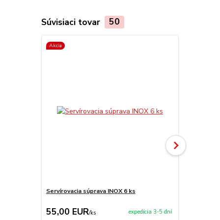
Súvisiaci tovar
50
Akcia
Akcia
Servírovacia súprava INOX 6 ks
Servírovacia
55,00 EUR
209,00 
expedícia 3-5 dní
/
ks