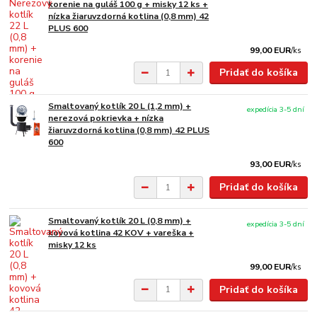
korenie na guláš 100 g + misky 12 ks +
nízka žiaruvzdorná kotlina (0,8 mm) 42
PLUS 600
99,00 EUR
/
ks
Pridať do košíka
Smaltovaný kotlík 20 L (1,2 mm) +
expedícia 3-5 dní
nerezová pokrievka + nízka
žiaruvzdorná kotlina (0,8 mm) 42 PLUS
600
93,00 EUR
/
ks
Pridať do košíka
Smaltovaný kotlík 20 L (0,8 mm) +
expedícia 3-5 dní
kovová kotlina 42 KOV + vareška +
misky 12 ks
99,00 EUR
/
ks
Pridať do košíka