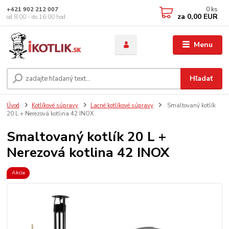
0
ks
+421 902 212 007
za
0,00 EUR
od 8:00 - do 16:00 hod
Menu
Hľadať
Úvod
Kotlíkové súpravy
Lacné kotlíkové súpravy
Smaltovaný kotlík
20 L + Nerezová kotlina 42 INOX
Smaltovaný kotlík 20 L +
Nerezová kotlina 42 INOX
Akcia