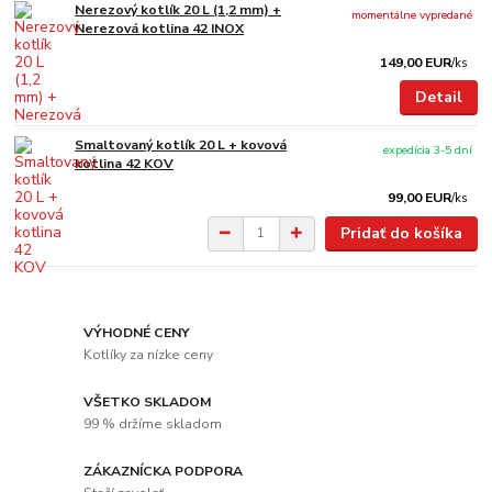
Nerezový kotlík 20 L (1,2 mm) +
momentálne vypredané
Nerezová kotlina 42 INOX
149,00 EUR
/
ks
Detail
Smaltovaný kotlík 20 L + kovová
expedícia 3-5 dní
kotlina 42 KOV
99,00 EUR
/
ks
Pridať do košíka
VÝHODNÉ CENY
Kotlíky za nízke ceny
VŠETKO SKLADOM
99 % držíme skladom
ZÁKAZNÍCKA PODPORA