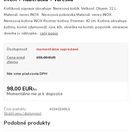
Kotlíková súprava obsahuje: Nerezový kotlík. Veľkosť: Objem: 22 L.
Materiál: nerez INOX Nerezová pokrievka Materiál: nerez INOX.
Nerezová kotlina INOX Rozmer kotliny: Priemer: 42 cm. Kotlina obsahuje:
kotlinu, komín (dymovod): rúra, kĺb, strieška na komín, popolník, otváracie
dvierka (+ záklopka...
celý popis
Dostupnosť
momentálne vypredané
Cena pred
155,00 EUR
zľavou
Nie sme platcovia DPH
98,00 EUR
/
ks
Momentálne nie je k dispozícii
Číslo produktu:
42242100LS
Strážiť cenu / dostupnosť
Podobné produkty