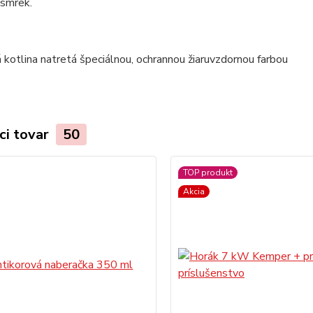
 smrek.
ci tovar
50
TOP produkt
Akcia