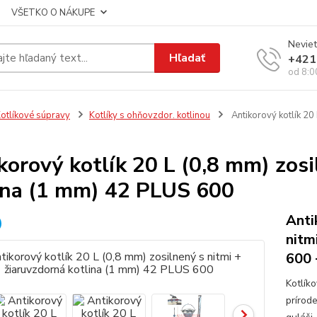
VŠETKO O NÁKUPE
Neviet
Hľadať
+421
od 8:0
otlíkové súpravy
Kotlíky s ohňovzdor. kotlinou
Antikorový kotlík 20
korový kotlík 20 L (0,8 mm) zosi
ina (1 mm) 42 PLUS 600
Anti
nitm
600 
Kotlík
prírod