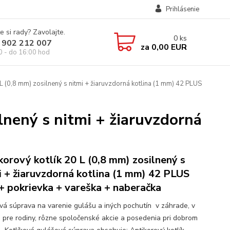
Prihlásenie
e si rady? Zavolajte.
0
ks
 902 212 007
za
0,00 EUR
0 - do 16:00 hod
 L (0,8 mm) zosilnený s nitmi + žiaruvzdorná kotlina (1 mm) 42 PLUS
lnený s nitmi + žiaruvzdorná
korový kotlík 20 L (0,8 mm) zosilnený s
i + žiaruvzdorná kotlina (1 mm) 42 PLUS
+ pokrievka + vareška + naberačka
ová súprava na varenie gulášu a iných pochutín v záhrade, v
e pre rodiny, rôzne spoločenské akcie a posedenia pri dobrom