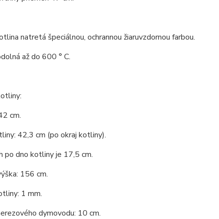
tlina natretá špeciálnou, ochrannou žiaruvzdornou farbou.
odolná až do 600 ° C.
tliny:
42 cm.
liny: 42,3 cm (po okraj kotliny).
 po dno kotliny je 17,5 cm.
výška: 156 cm.
tliny: 1 mm.
nerezového dymovodu: 10 cm.