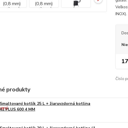
guláši
Veľkos
INOX).
Dos
Nie
17
Číslo p
é produkty
Smaltovaný kotlík 25 L + žiaruvzdorná kotlina
42 PLUS 600 4 MM