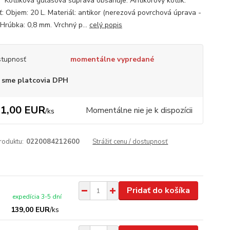
. Kotlíková gulášová súprava obsahuje: Antikorový kotlík.
ť: Objem: 20 L. Materiál: antikor (nerezová povrchová úprava -
 Hrúbka: 0,8 mm. Vrchný p...
celý popis
tupnosť
momentálne vypredané
 sme platcovia DPH
1,00 EUR
Momentálne nie je k dispozícii
/
ks
roduktu:
0220084212600
Strážiť cenu / dostupnosť
Pridať do košíka
expedícia 3-5 dní
139,00 EUR
/
ks