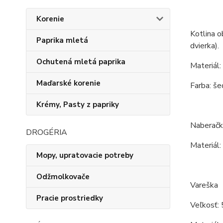
Korenie
Kotlina o
Paprika mletá
dvierka).
Ochutená mletá paprika
Materiál:
Maďarské korenie
Farba: še
Krémy, Pasty z papriky
Naberačk
DROGÉRIA
Materiál:
Mopy, upratovacie potreby
Odžmolkovače
Vareška
Pracie prostriedky
Veľkosť: 