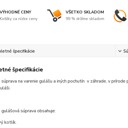
VÝHODNÉ CENY
VŠETKO SKLADOM
Kotlíky za nízke ceny
99 % držíme skladom
etné špecifikácie
Sú
tné špecifikácie
 súprava na varenie gulášu a iných pochutín v záhrade, v prírode 
láši.
 gulášová súprava obsahuje:
ý kotlík.