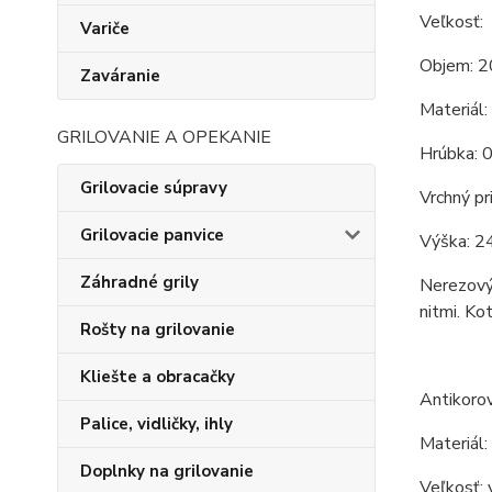
Veľkosť:
Variče
Objem: 2
Zaváranie
Materiál:
GRILOVANIE A OPEKANIE
Hrúbka: 
Grilovacie súpravy
Vrchný pr
Grilovacie panvice
Výška: 24
Záhradné grily
Nerezový 
nitmi. Ko
Rošty na grilovanie
Kliešte a obracačky
Antikoro
Palice, vidličky, ihly
Materiál:
Doplnky na grilovanie
Veľkosť: 