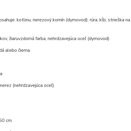
bsahuje: kotlinu, nerezový komín (dymovod): rúra, kĺb, strieška na
 kov, žiaruvzdorná farba, nehrdzavejúca oceľ (dymovod).
dá alebo čierna.
a
 nerez (nehrdzavejúca oceľ).
50 cm.