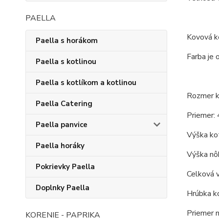
PAELLA
Kovová ko
Paella s horákom
Farba je 
Paella s kotlinou
Paella s kotlíkom a kotlinou
Rozmer ko
Paella Catering
Priemer: 
Paella panvice
Výška kot
Paella horáky
Výška nôh
Pokrievky Paella
Celková 
Doplnky Paella
Hrúbka ko
Priemer 
KORENIE - PAPRIKA