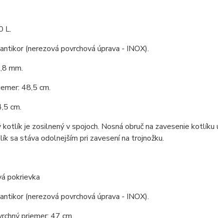
0 L.
 antikor (nerezová povrchová úprava - INOX).
0,8 mm.
iemer: 48,5 cm.
,5 cm.
kotlík je zosilnený v spojoch. Nosná obruč na zavesenie kotlíku 
tlík sa stáva odolnejším pri zavesení na trojnožku.
vá pokrievka
 antikor (nerezová povrchová úprava - INOX).
vrchný priemer: 47 cm.