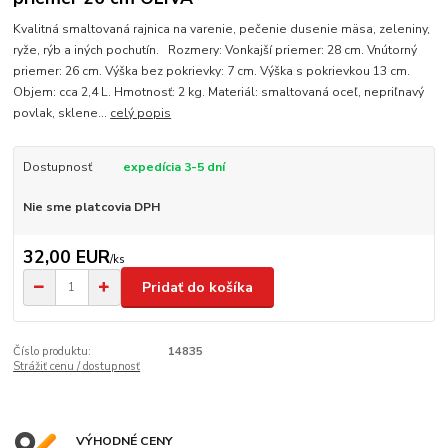
Kvalitná smaltovaná rajnica na varenie, pečenie dusenie mäsa, zeleniny,
ryže, rýb a iných pochutín. Rozmery: Vonkajší priemer: 28 cm. Vnútorný
priemer: 26 cm. Výška bez pokrievky: 7 cm. Výška s pokrievkou 13 cm.
Objem: cca 2,4 L. Hmotnosť: 2 kg. Materiál: smaltovaná oceľ, nepriľnavý
povlak, sklene...
celý popis
Dostupnosť
expedícia 3-5 dní
Nie sme platcovia DPH
32,00 EUR
/
ks
Pridať do košíka
Číslo produktu:
14835
Strážiť cenu / dostupnosť
VÝHODNÉ CENY