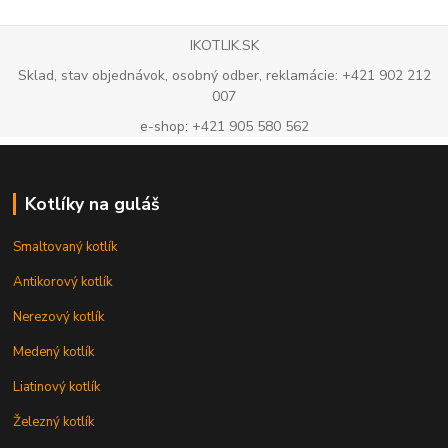
IKOTLIK.SK
Sklad, stav objednávok, osobný odber, reklamácie: +421 902 212
007
e-shop: +421 905 580 562
Kotlíky na guláš
Smaltovaný kotlík
Antikorový kotlík
Nerezový kotlík
Medený kotlík
Liatinový kotlík
Železný kotlík