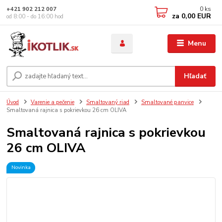
0
ks
+421 902 212 007
za
0,00 EUR
od 8:00 - do 16:00 hod
Menu
Hľadať
Úvod
Varenie a pečenie
Smaltovaný riad
Smaltované panvice
Smaltovaná rajnica s pokrievkou 26 cm OLIVA
Smaltovaná rajnica s pokrievkou
26 cm OLIVA
Novinka