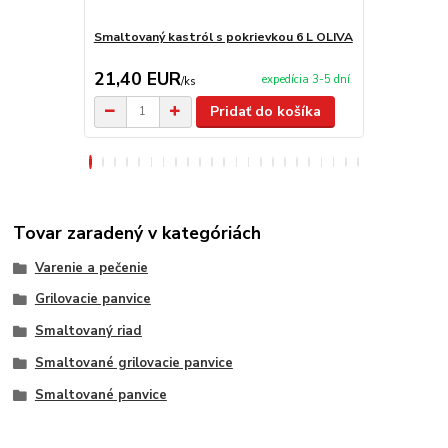
Smaltovaný kastról s pokrievkou 6 L OLIVA
Smaltovaný k
OLIVA
21,40 EUR
19,40 E
expedícia 3-5 dní
/
ks
Pridať do košíka
Tovar zaradený v kategóriách
Varenie a pečenie
Grilovacie panvice
Smaltovaný riad
Smaltované grilovacie panvice
Smaltované panvice