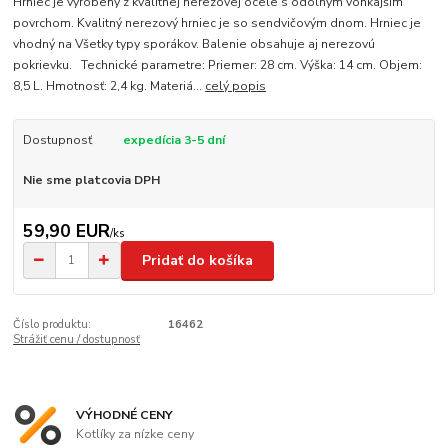
Hrniec je vyrobený z kvalitnej nerezovej ocele s odolným vonkajším
povrchom. Kvalitný nerezový hrniec je so sendvičovým dnom. Hrniec je
vhodný na Všetky typy sporákov. Balenie obsahuje aj nerezovú
pokrievku. Technické parametre: Priemer: 28 cm. Výška: 14 cm. Objem:
8,5 L. Hmotnosť: 2,4 kg. Materiá...
celý popis
Dostupnosť
expedícia 3-5 dní
Nie sme platcovia DPH
59,90 EUR
/
ks
Pridať do košíka
Číslo produktu:
16462
Strážiť cenu / dostupnosť
VÝHODNÉ CENY
Kotlíky za nízke ceny