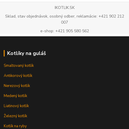
IKOTLIK.SK
Sklad, stav objednávok, osobný odber, reklamácie: +421 902 212
007
e-shop: +421 905 580 562
Kotlíky na guláš
Smaltovaný kotlík
Antikorový kotlík
Nerezový kotlík
Medený kotlík
Liatinový kotlík
Železný kotlík
Kotlík na ryby