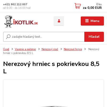
0
ks
+421 902 212 007
za
0,00 EUR
od 8:00 - do 16:00 hod
Menu
Hľadať
Úvod
Varenie a pečenie
Nerezový riad
Nerezové hrnce
Nerezový
hrniec s pokrievkou 8,5 L
Nerezový hrniec s pokrievkou 8,5
L