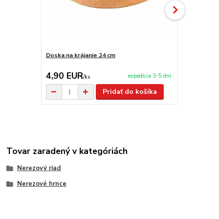
Doska na krájanie 24 cm
Doska na krá
4,90 EUR
3,90 EU
expedícia 3-5 dní
/
ks
Pridať do košíka
Tovar zaradený v kategóriách
Nerezový riad
Nerezové hrnce