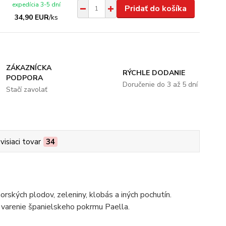
expedícia 3-5 dní
Pridať do košíka
34,90 EUR
/
ks
ZÁKAZNÍCKA
RÝCHLE DODANIE
PODPORA
Doručenie do 3 až 5 dní
Stačí zavolať
visiaci tovar
34
morských plodov, zeleniny, klobás a iných pochutín.
 varenie španielskeho pokrmu Paella.