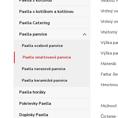
Veľkosť P
Paella s kotlinou
Vrchný vo
Paella s kotlíkom a kotlinou
Vrchný vn
Paella Catering
Vnútorný 
Paella panvice
Výška pan
Paella oceľové panvice
Výška pan
Paella smaltované panvice
Materiál:
Paella nerezové panvice
Farba: čie
Paella keramické panvice
Hmotnosť
Paella horáky
Pokrievky Paella
Možnosť p
Doplnky Paella
Čistenie: