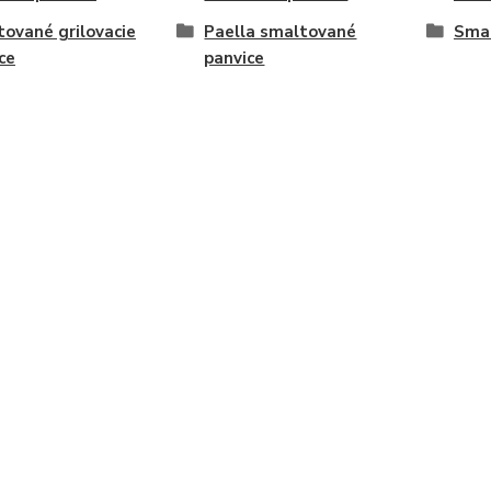
ované grilovacie
Paella smaltované
Smal
ce
panvice