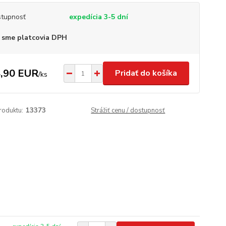
tupnosť
expedícia 3-5 dní
 sme platcovia DPH
,90 EUR
Pridať do košíka
/
ks
roduktu:
13373
Strážiť cenu / dostupnosť