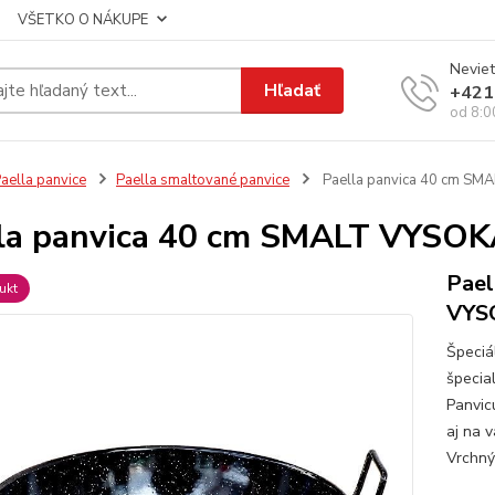
VŠETKO O NÁKUPE
Neviet
Hľadať
+421
od 8:0
aella panvice
Paella smaltované panvice
Paella panvica 40 cm SM
la panvica 40 cm SMALT VYSO
Pael
ukt
VYS
Špeciá
špecial
Panvic
aj na 
Vrchný 