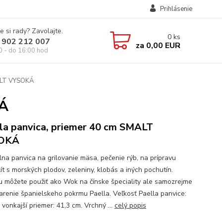
Prihlásenie
e si rady? Zavolajte.
0
ks
 902 212 007
za
0,00 EUR
0 - do 16:00 hod
ALT VYSOKÁ
KÁ
la panvica, priemer 40 cm SMALT
OKÁ
lna panvica na grilovanie mäsa, pečenie rýb, na prípravu
ít s morských plodov, zeleniny, klobás a iných pochutín.
u môžete použiť ako Wok na čínske špeciality ale samozrejme
varenie španielskeho pokrmu Paella. Veľkosť Paella panvice:
vonkajší priemer: 41,3 cm. Vrchný ...
celý popis