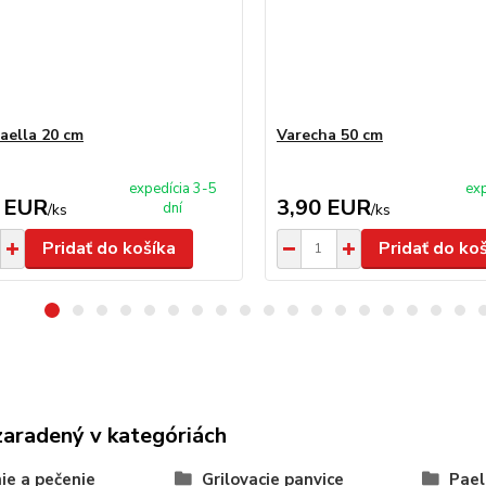
aella 20 cm
Varecha 50 cm
expedícia 3-5
exp
 EUR
3,90 EUR
dní
/
ks
/
ks
Pridať do košíka
Pridať do ko
zaradený v kategóriách
ie a pečenie
Grilovacie panvice
Pael