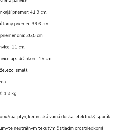
aella panvice:
nkajší priemer: 41,3 cm.
útorný priemer: 39,6 cm.
priemer dna: 28,5 cm.
vice: 11 cm.
vice aj s držiakom: 15 cm.
 železo, smalt.
rna.
: 1,8 kg.
oužitia: plyn, keramická varná doska, elektrický sporák.
 umyte neutrálnym tekutým čistiacim prostriedkom!