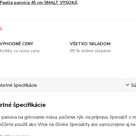
Paella panvica 45 cm SMALT VYSOKÁ
VÝHODNÉ CENY
VŠETKO SKLADOM
Kotlíky za nízke ceny
99 % držíme skladom
etné špecifikácie
Sú
tné špecifikácie
 panvica na grilovanie mäsa, pečenie rýb, na prípravu špecialít s 
ôžete použiť ako Wok na čínske špeciality ale samozrejme aj na