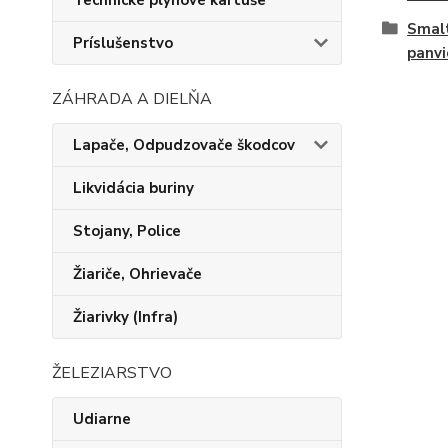
Technické plynové kartuše
Smalt
Príslušenstvo
panvi
ZÁHRADA A DIELŇA
Lapače, Odpudzovače škodcov
Likvidácia buriny
Stojany, Police
Žiariče, Ohrievače
Žiarivky (Infra)
ŽELEZIARSTVO
Udiarne