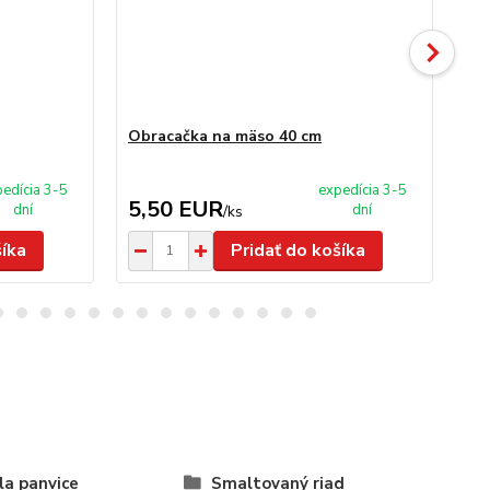
Obracačka na mäso 40 cm
Min
edícia 3-5
expedícia 3-5
5,50 EUR
1
dní
dní
/
ks
šíka
Pridať do košíka
la panvice
Smaltovaný riad