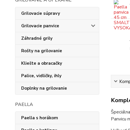
GRILOVANIE A OPEKANIE
Grilovacie súpravy
Grilovacie panvice
Záhradné grily
Rošty na grilovanie
Kliešte a obracačky
Palice, vidličky, ihly
Kompl
Doplnky na grilovanie
Komple
PAELLA
Špeciálna
Paella s horákom
Panvicu m