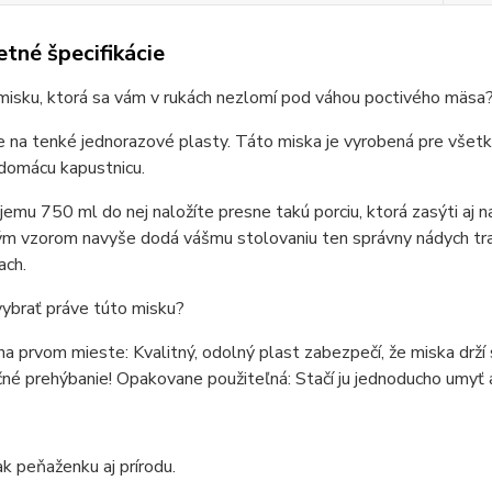
tné špecifikácie
misku, ktorá sa vám v rukách nezlomí pod váhou poctivého mäsa
 na tenké jednorazové plasty. Táto miska je vyrobená pre všetkýc
domácu kapustnicu.
emu 750 ml do nej naložíte presne takú porciu, ktorá zasýti aj n
m vzorom navyše dodá vášmu stolovaniu ten správny nádych tradí
ach.
vybrať práve túto misku?
a prvom mieste: Kvalitný, odolný plast zabezpečí, že miska drží sv
é prehýbanie! Opakovane použiteľná: Stačí ju jednoducho umyť a j
ak peňaženku aj prírodu.