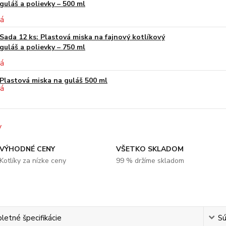
guláš a polievky – 500 ml
Sada 12 ks: Plastová miska na fajnový kotlíkový
guláš a polievky – 750 ml
Plastová miska na guláš 500 ml
VÝHODNÉ CENY
VŠETKO SKLADOM
Kotlíky za nízke ceny
99 % držíme skladom
etné špecifikácie
Sú