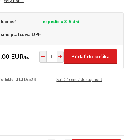
e.
celý popis
tupnosť
expedícia 3-5 dní
 sme platcovia DPH
,00 EUR
Pridať do košíka
/
ks
roduktu:
31316524
Strážiť cenu / dostupnosť