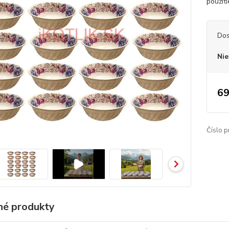
použiti
Dos
Nie
69
Číslo p
é produkty