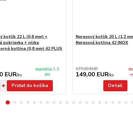
ý kotlík 22 L (0,8 mm) +
Nerezový kotlík 20 L (1,2 m
á pokrievka + nízka
Nerezová kotlina 42 INOX
dorná kotlina (0,8 mm) 42 PLUS
177,00 EUR
expedícia 3-5
mo
00 EUR
149,00 EUR
dní
v
/
ks
/
ks
Pridať do košíka
Detail