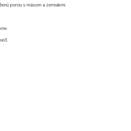
oženú porciu s mäsom a zemiakmi.
kne.
ečí.