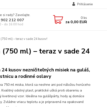
Prihlásenie
e si rady? Zavolajte.
0
ks
 902 212 007
za
0,00 EUR
0 - do 16:00 hod
(750 ml) – teraz v sade 24 kusov!
(750 ml) – teraz v sade 24
 24 kusov nezničiteľných misiek na guláš,
stnicu a rodinné oslavy
na 750 ml miska, ktorá sa neohne ani pod náložou horúceho
 Kvalitný odolný plast, praktické ušká proti obareniu a
ný kvetinový vzor. Ideálna na gulášpárty, hody aj domáce
ky. Zvládne vriacu teplotu a je pripravená na opakované