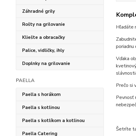
Záhradné grily
Komple
Rošty na grilovanie
Hľadáte 
Kliešte a obracačky
Zabudnite
poriadnu 
Palice, vidličky, ihly
Vďaka obj
Doplnky na grilovanie
kvetinový
slávnosti
PAELLA
Prečo si 
Paella s horákom
Pevnosť n
nebezpečn
Paella s kotlinou
Paella s kotlíkom a kotlinou
Šetríte t
Paella Catering