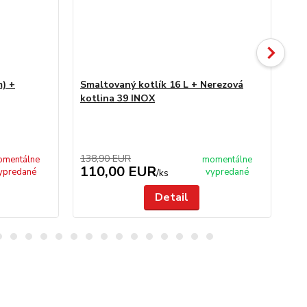
m) +
Smaltovaný kotlík 16 L + Nerezová
Sm
kotlina 39 INOX
ne
ži
60
138,90 EUR
10
mentálne
momentálne
110,00 EUR
9
ypredané
vypredané
/
ks
Detail