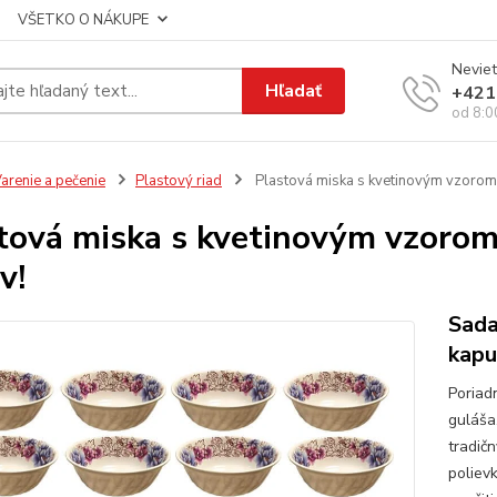
VŠETKO O NÁKUPE
Neviet
Hľadať
+421
od 8:0
arenie a pečenie
Plastový riad
Plastová miska s kvetinovým vzorom 
tová miska s kvetinovým vzorom 
v!
Sada
kapu
Poriad
guláša.
tradič
poliev