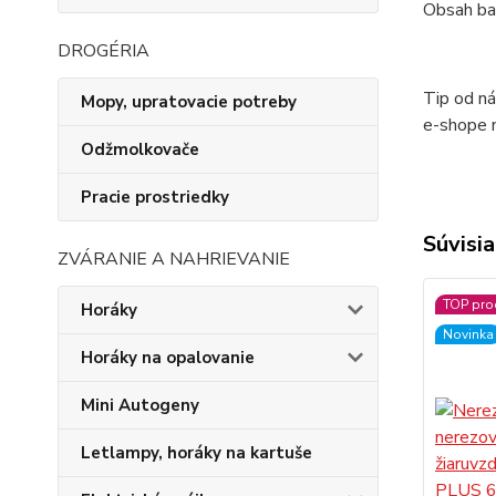
Obsah bal
DROGÉRIA
Tip od ná
Mopy, upratovacie potreby
e-shope m
Odžmolkovače
Pracie prostriedky
Súvisia
ZVÁRANIE A NAHRIEVANIE
TOP pro
Horáky
Novinka
Horáky na opalovanie
Mini Autogeny
Letlampy, horáky na kartuše