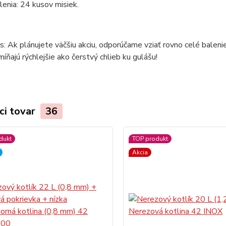
enia: 24 kusov misiek.
s: Ak plánujete väčšiu akciu, odporúčame vziať rovno celé balenie
íňajú rýchlejšie ako čerstvý chlieb ku gulášu!
ci tovar
36
dukt
TOP produkt
Akcia