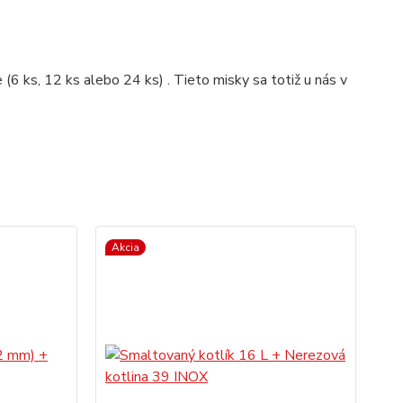
 (6 ks, 12 ks alebo 24 ks) . Tieto misky sa totiž u nás v
Akcia
TO
Ak