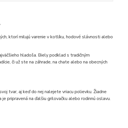
?
h, ktorí milujú varenie v kotlíku, hodové slávnosti alebo
ajväčšieho hladoša. Biely podklad s tradičným
cie, či už ste na záhrade, na chate alebo na obecných
oj tvar, aj keď do nej nalejete vriacu polievku. Žiadne
e pripravená na ďalšiu grilovačku alebo rodinnú oslavu.