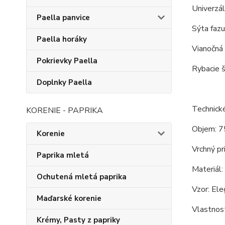
Univerzál
Paella panvice
Sýta fazu
Paella horáky
Vianočná 
Pokrievky Paella
Rybacie š
Doplnky Paella
Technické
KORENIE - PAPRIKA
Objem: 75
Korenie
Vrchný pr
Paprika mletá
Materiál:
Ochutená mletá paprika
Vzor: Ele
Maďarské korenie
Vlastnost
Krémy, Pasty z papriky