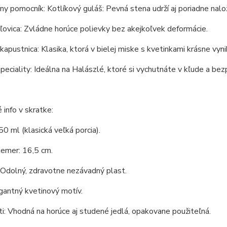
ny pomocník: Kotlíkový guláš: Pevná stena udrží aj poriadne nal
ľovica: Zvládne horúce polievky bez akejkoľvek deformácie.
kapustnica: Klasika, ktorá v bielej miske s kvetinkami krásne vyni
peciality: Ideálna na Halászlé, ktoré si vychutnáte v kľude a bezp
 info v skratke:
0 ml (klasická veľká porcia).
iemer: 16,5 cm.
 Odolný, zdravotne nezávadný plast.
gantný kvetinový motív.
i: Vhodná na horúce aj studené jedlá, opakovane použiteľná.