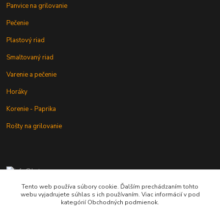
Panvice na grilovanie
Pečenie
Plastový riad
Smaltovaný riad
Varenie a pečenie
Horáky
Korenie - Paprika
Rošty na grilovanie
+421 902 212 007
od 8:00 - do 16:00 hod
Tento web používa súbory cookie. Ďalším prechádzaním tohto
webu vyjadrujete súhlas s ich používaním. Viac informácií v pod
info@kotlik.sk
kategórií Obchodných podmienok.