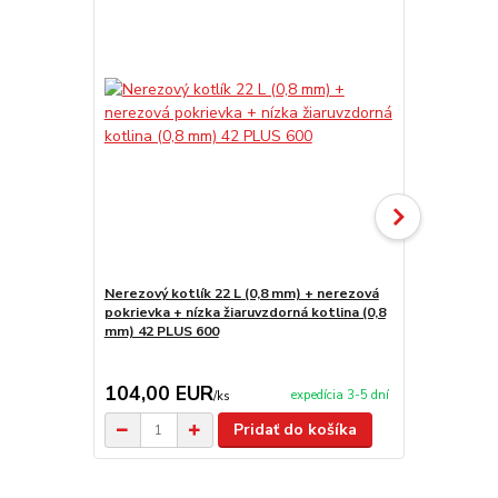
Nerezový kotlík 22 L (0,8 mm) + nerezová
Nerezový ko
pokrievka + nízka žiaruvzdorná kotlina (0,8
kotlina 42 
mm) 42 PLUS 600
177,00 EUR
104,00 EUR
149,00 
expedícia 3-5 dní
/
ks
Pridať do košíka