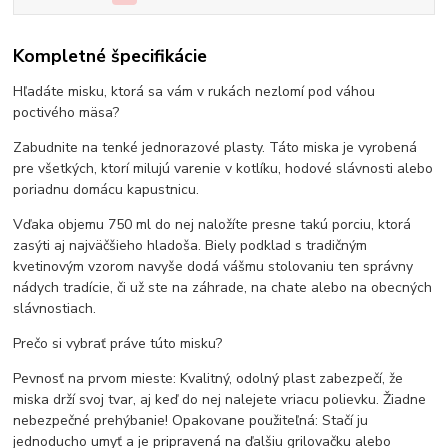
Kompletné špecifikácie
Hľadáte misku, ktorá sa vám v rukách nezlomí pod váhou
poctivého mäsa?
Zabudnite na tenké jednorazové plasty. Táto miska je vyrobená
pre všetkých, ktorí milujú varenie v kotlíku, hodové slávnosti alebo
poriadnu domácu kapustnicu.
Vďaka objemu 750 ml do nej naložíte presne takú porciu, ktorá
zasýti aj najväčšieho hladoša. Biely podklad s tradičným
kvetinovým vzorom navyše dodá vášmu stolovaniu ten správny
nádych tradície, či už ste na záhrade, na chate alebo na obecných
slávnostiach.
Prečo si vybrať práve túto misku?
Pevnosť na prvom mieste: Kvalitný, odolný plast zabezpečí, že
miska drží svoj tvar, aj keď do nej nalejete vriacu polievku. Žiadne
nebezpečné prehýbanie! Opakovane použiteľná: Stačí ju
jednoducho umyť a je pripravená na ďalšiu grilovačku alebo