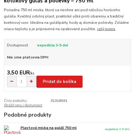
kotlíkový guláš a polievky – 750 ml
Poriadna 750 ml miska, ktorá sa neohne ani pod náložou horúceho
guláša. Kvalitný odolný plast, praktické ušká proti obareniu a tradičný
kvetinový vzor. Ideálna na gulášpárty, hody aj domáce polievky. Zvládne
vriacu teplotu a je pripravená na opakované použitie.
celý popis
Dostupnosť
expedícia 3-5 dní
Nie sme platcovia DPH
3,50 EUR
/
ks
Pridať do košíka
Číslo produktu:
31316501
Strážiť cenu / dostupnosť
Podobné produkty
Plastová miska na guláš 750 ml
expedícia 3-5 dní