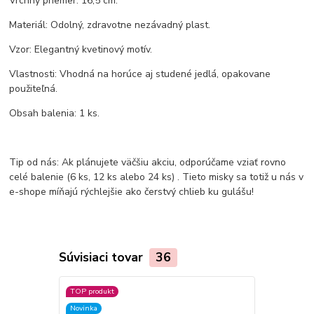
Vrchný priemer: 16,5 cm.
Materiál: Odolný, zdravotne nezávadný plast.
Vzor: Elegantný kvetinový motív.
Vlastnosti: Vhodná na horúce aj studené jedlá, opakovane
použiteľná.
Obsah balenia: 1 ks.
Tip od nás: Ak plánujete väčšiu akciu, odporúčame vziať rovno
celé balenie (6 ks, 12 ks alebo 24 ks) . Tieto misky sa totiž u nás v
e-shope míňajú rýchlejšie ako čerstvý chlieb ku gulášu!
Súvisiaci tovar
36
TOP produkt
TOP produkt
Novinka
Akcia