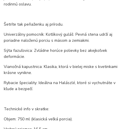
rodinnú oslavu.
Šetríte tak peňaženku aj prírodu.
Univerzálny pomocník: Kotlíkový guláš: Pevná stena udrží aj
poriadne naloženú porciu s mäsom a zemiakmi.
Sýta fazuľovica: Zvládne horúce polievky bez akejkoľvek
deformácie.
Vianočná kapustnica: Klasika, ktorá v bielej miske s kvetinkami
krásne vynikne.
Rybacie špeciality: Ideálna na Halászlé, ktoré si vychutnáte v
kľude a bezpečí.
Technické info v skratke:
Objem: 750 ml (klasická veľká porcia).