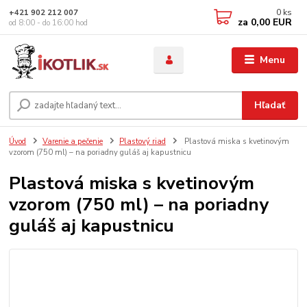
0
ks
+421 902 212 007
za
0,00 EUR
od 8:00 - do 16:00 hod
Menu
Hľadať
Úvod
Varenie a pečenie
Plastový riad
Plastová miska s kvetinovým
vzorom (750 ml) – na poriadny guláš aj kapustnicu
Plastová miska s kvetinovým
vzorom (750 ml) – na poriadny
guláš aj kapustnicu